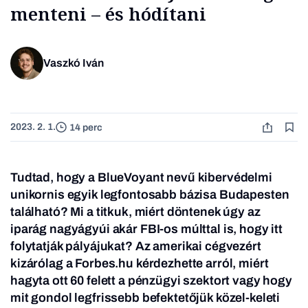
menteni – és hódítani
Vaszkó Iván
2023. 2. 1.
14 perc
Tudtad, hogy a BlueVoyant nevű kibervédelmi
unikornis egyik legfontosabb bázisa Budapesten
található? Mi a titkuk, miért döntenek úgy az
iparág nagyágyúi akár FBI-os múlttal is, hogy itt
folytatják pályájukat? Az amerikai cégvezért
kizárólag a Forbes.hu kérdezhette arról, miért
hagyta ott 60 felett a pénzügyi szektort vagy hogy
mit gondol legfrissebb befektetőjük közel-keleti