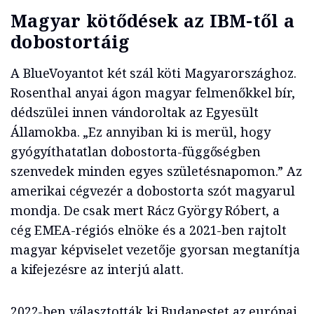
Magyar kötődések az IBM-től a
dobostortáig
A BlueVoyantot két szál köti Magyarországhoz.
Rosenthal anyai ágon magyar felmenőkkel bír,
dédszülei innen vándoroltak az Egyesült
Államokba. „Ez annyiban ki is merül, hogy
gyógyíthatatlan dobostorta-függőségben
szenvedek minden egyes születésnapomon.” Az
amerikai cégvezér a dobostorta szót magyarul
mondja. De csak mert Rácz György Róbert, a
cég EMEA-régiós elnöke és a 2021-ben rajtolt
magyar képviselet vezetője gyorsan megtanítja
a kifejezésre az interjú alatt.
2022-ben választották ki Budapestet az európai