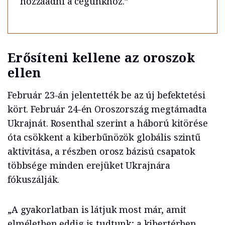
hozzáadni a cégünkhöz.”
Erősíteni kellene az oroszok
ellen
Február 23-án jelentették be az új befektetési
kört. Február 24-én Oroszország megtámadta
Ukrajnát. Rosenthal szerint a háború kitörése
óta csökkent a kiberbűnözök globális szintű
aktivitása, a részben orosz bázisú csapatok
többsége minden erejüket Ukrajnára
fókuszálják.
„A gyakorlatban is látjuk most már, amit
elméletben eddig is tudtunk; a kibertérben