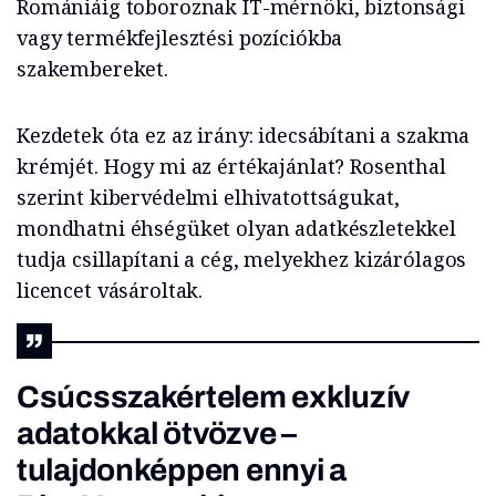
Romániáig toboroznak IT-mérnöki, biztonsági
vagy termékfejlesztési pozíciókba
szakembereket.
Kezdetek óta ez az irány: idecsábítani a szakma
krémjét. Hogy mi az értékajánlat? Rosenthal
szerint kibervédelmi elhivatottságukat,
mondhatni éhségüket olyan adatkészletekkel
tudja csillapítani a cég, melyekhez kizárólagos
licencet vásároltak.
Csúcsszakértelem exkluzív
adatokkal ötvözve –
tulajdonképpen ennyi a