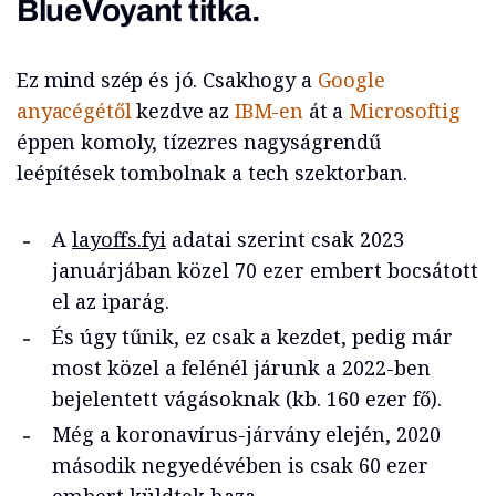
BlueVoyant titka.
Ez mind szép és jó. Csakhogy a
Google
anyacégétől
kezdve az
IBM-en
át a
Microsoftig
éppen komoly, tízezres nagyságrendű
leépítések tombolnak a tech szektorban.
A
layoffs.fyi
adatai szerint csak 2023
januárjában közel 70 ezer embert bocsátott
el az iparág.
És úgy tűnik, ez csak a kezdet, pedig már
most közel a felénél járunk a 2022-ben
bejelentett vágásoknak (kb. 160 ezer fő).
Még a koronavírus-járvány elején, 2020
második negyedévében is csak 60 ezer
embert küldtek haza.