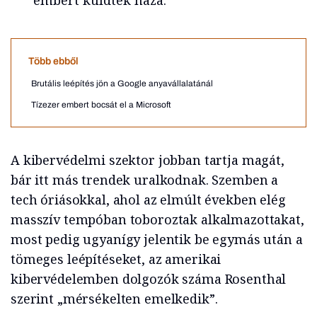
Több ebből
Brutális leépítés jön a Google anyavállalatánál
Tízezer embert bocsát el a Microsoft
A kibervédelmi szektor jobban tartja magát,
bár itt más trendek uralkodnak. Szemben a
tech óriásokkal, ahol az elmúlt években elég
masszív tempóban toboroztak alkalmazottakat,
most pedig ugyanígy jelentik be egymás után a
tömeges leépítéseket, az amerikai
kibervédelemben dolgozók száma Rosenthal
szerint „mérsékelten emelkedik”.