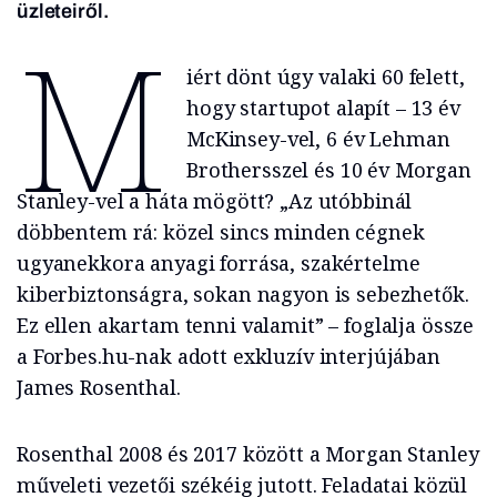
üzleteiről.
M
iért dönt úgy valaki 60 felett,
hogy startupot alapít – 13 év
McKinsey-vel, 6 év Lehman
Brothersszel és 10 év Morgan
Stanley-vel a háta mögött? „Az utóbbinál
döbbentem rá: közel sincs minden cégnek
ugyanekkora anyagi forrása, szakértelme
kiberbiztonságra, sokan nagyon is sebezhetők.
Ez ellen akartam tenni valamit” – foglalja össze
a Forbes.hu-nak adott exkluzív interjújában
James Rosenthal.
Rosenthal 2008 és 2017 között a Morgan Stanley
műveleti vezetői székéig jutott. Feladatai közül