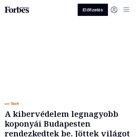
Előfizetés
Vagy fedezze fel a következő
témákat
Üzlet
Pénz
Zöld
Legyél jobb!
Tech
A kibervédelem legnagyobb
koponyái Budapesten
rendezkedtek be. Jöttek világot