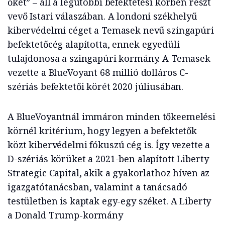
őket” – áll a legutóbbi befektetési körben részt
vevő Istari válaszában. A londoni székhelyű
kibervédelmi céget a Temasek nevű szingapúri
befektetőcég alapította, ennek egyedüli
tulajdonosa a szingapúri kormány. A Temasek
vezette a BlueVoyant 68 millió dolláros C-
szériás befektetői körét 2020 júliusában.
A BlueVoyantnál immáron minden tőkeemelési
körnél kritérium, hogy legyen a befektetők
közt kibervédelmi fókuszú cég is. Így vezette a
D-szériás körüket a 2021-ben alapított Liberty
Strategic Capital, akik a gyakorlathoz híven az
igazgatótanácsban, valamint a tanácsadó
testületben is kaptak egy-egy széket. A Liberty
a Donald Trump-kormány