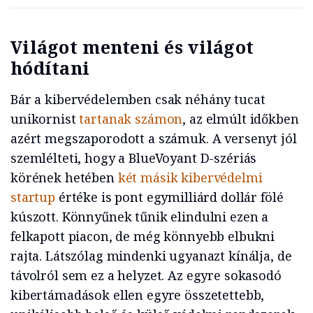
Világot menteni és világot
hódítani
Bár a kibervédelemben csak néhány tucat
unikornist
tartanak számon
, az elmúlt időkben
azért megszaporodott a számuk. A versenyt jól
szemlélteti, hogy a BlueVoyant D-szériás
körének hetében
két másik kibervédelmi
startup
értéke is pont egymilliárd dollár fölé
kúszott. Könnyűnek tűnik elindulni ezen a
felkapott piacon, de még könnyebb elbukni
rajta. Látszólag mindenki ugyanazt kínálja, de
távolról sem ez a helyzet. Az egyre sokasodó
kibertámadások ellen egyre összetettebb,