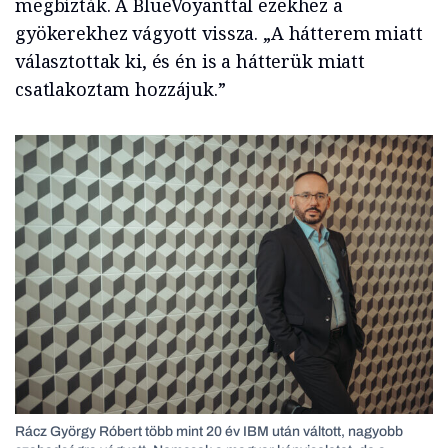
megbízták. A BlueVoyanttal ezekhez a
gyökerekhez vágyott vissza. „A hátterem miatt
választottak ki, és én is a hátterük miatt
csatlakoztam hozzájuk.”
Rácz György Róbert több mint 20 év IBM után váltott, nagyobb