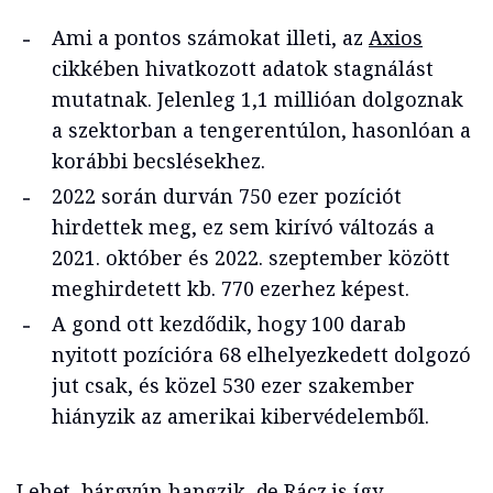
Ami a pontos számokat illeti, az
Axios
cikkében hivatkozott adatok stagnálást
mutatnak. Jelenleg 1,1 millióan dolgoznak
a szektorban a tengerentúlon, hasonlóan a
korábbi becslésekhez.
2022 során durván 750 ezer pozíciót
hirdettek meg, ez sem kirívó változás a
2021. október és 2022. szeptember között
meghirdetett kb. 770 ezerhez képest.
A gond ott kezdődik, hogy 100 darab
nyitott pozícióra 68 elhelyezkedett dolgozó
jut csak, és közel 530 ezer szakember
hiányzik az amerikai kibervédelemből.
Lehet, bárgyún hangzik, de Rácz is így