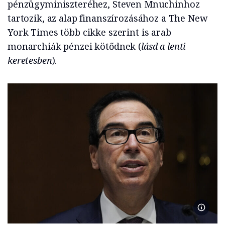
pénzügyminiszteréhez, Steven Mnuchinhoz
tartozik, az alap finanszírozásához a The New
York Times több cikke szerint is arab
monarchiák pénzei kötődnek (
lásd a lenti
keretesben
).
Washing