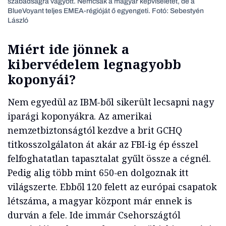
szabadságra vágyott. Nemcsak a magyar képviseletet, de a
BlueVoyant teljes EMEA-régióját ő egyengeti. Fotó: Sebestyén
László
Miért ide jönnek a
kibervédelem legnagyobb
koponyái?
Nem egyedül az IBM-ből sikerült lecsapni nagy
iparági koponyákra. Az amerikai
nemzetbiztonságtól kezdve a brit GCHQ
titkosszolgálaton át akár az FBI-ig ép ésszel
felfoghatatlan tapasztalat gyűlt össze a cégnél.
Pedig alig több mint 650-en dolgoznak itt
világszerte. Ebből 120 felett az európai csapatok
létszáma, a magyar központ már ennek is
durván a fele. Ide immár Csehországtól