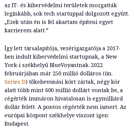
az IT- és kibervédelmi területek mozgatták
leginkább, sok tech startuppal dolgozott együtt.
„Ezek után én is fel akartam építeni egyet
karrierem alatt.”
Így lett társalapítója, vezérigazgatója a 2017-
ben indult kibervédelmi startupnak, a New
York-i székhelyű BlueVoyantnak. 2022
februárjában már 250 millió dolláros (ún.
Series D
) tőkebevonási kört zártak, négy kör
alatt több mint 600 millió dollárt vontak be, a
cégérték immáron hivatalosan is egymilliárd
dollár felett. A pontos cégérték nem ismert. Az
európai központ székhelye viszont igen:
Budapest.