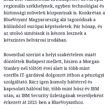
regionális székhelynek, egyben technológiai és
biztonsági műveleti központnak is. Konkrétan a
BlueVoyant Magyarország alá tagozódnak a
különböző európai képviseletek. Pár hónap, és
az utolsó simítások is készen lesznek a
kétszintes belvárosi irodában.
Rosenthal szerint a helyi szakértelem miatt
döntöttek Budapest mellett, hiszen a Morgan
Stanley-nél töltött évei alatt is több mint
ezerfős IT-gárdával dolgozott itthon a pénzügyi
szolgáltató. Rácz igen komoly háttérrel és
kapcsolati hálóval bír, több mint húsz év IBM
után, az IBM Security üzletágának vezetőjeként
érkezett át 2021-ben a BlueVoyanthoz.