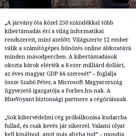
„A járvány óta közel 250 százalékkal több
kibertámadás éri a világ informatikai
rendszereit, mint azelőtt. Világszerte 12 ember
válik a számítógépes bűnözés online áldozatává
minden másodpercben. A kibertámadások
okozta károk elérték a 8 ezer milliárd dollárt,
az éves magyar GDP 44-szeresét” – foglalja
össze Szabó Péter, a Microsoft Magyarország
ügyvezető igazgatója a Forbes.hu-nak. A
BlueVoyant biztonsági partnere a cégóriásnak.
„Sok kibervédelmi cég próbálkozása kudarcba
fullad, és csak kevés jár sikerrel. Valami olyat
kell kínálnod, amit más aligha tud” – mondja