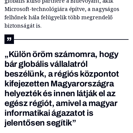
globális külső partnere a BlueVoyant, akik
Microsoft-technológiára építve, a nagyságos
felhőnek hála felügyelik több megrendelő
biztonságát is.
„Külön öröm számomra, hogy
bár globális vállalatról
beszélünk, a régiós központot
kifejezetten Magyarországra
helyezték és innen látják el az
egész régiót, amivel a magyar
informatikai ágazatot is
jelentősen segítik”