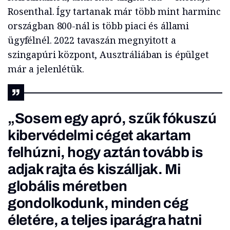
Rosenthal. Így tartanak már több mint harminc
országban 800-nál is több piaci és állami
ügyfélnél. 2022 tavaszán megnyitott a
szingapúri központ, Ausztráliában is épülget
már a jelenlétük.
„Sosem egy apró, szűk fókuszú
kibervédelmi céget akartam
felhúzni, hogy aztán tovább is
adjak rajta és kiszálljak. Mi
globális méretben
gondolkodunk, minden cég
életére, a teljes iparágra hatni