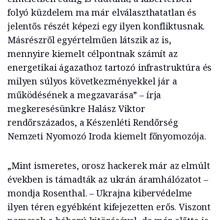
folyó küzdelem ma már elválaszthatatlan és
jelentős részét képezi egy ilyen konfliktusnak.
Másrészről egyértelműen látszik az is,
mennyire kiemelt célpontnak számít az
energetikai ágazathoz tartozó infrastruktúra és
milyen súlyos következményekkel jár a
működésének a megzavarása” – írja
megkeresésünkre Halász Viktor
rendőrszázados, a Készenléti Rendőrség
Nemzeti Nyomozó Iroda kiemelt főnyomozója.
„Mint ismeretes, orosz hackerek már az elmúlt
években is támadták az ukrán áramhálózatot –
mondja Rosenthal. – Ukrajna kibervédelme
ilyen téren egyébként kifejezetten erős. Viszont