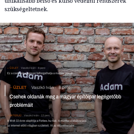
unikálisabb belső és külső védelmi rendszerek
szükségeltetnek.
ÜZLET
Vaszkó Iván
6 perc
Ez a cseh cég alaposan felforgathatja a magyar piacot
ÜZLET
Vaszkó Iván
8 perc
Csehek oldanák meg a magyar építőipar legégetőbb
problémáit
INTERJÚ
Vaszkó Iván
12 perc
A Wolt 33 éves alapítója a Forbes.hu-nak: A munka szabályozása
az internet előtti világban született. Itt az idő változtatni