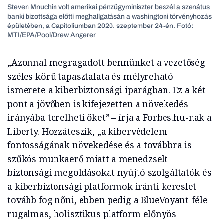
Steven Mnuchin volt amerikai pénzügyminiszter beszél a szenátus
banki bizottsága előtti meghallgatásán a washingtoni törvényhozás
épületében, a Capitoliumban 2020. szeptember 24-én. Fotó:
MTI/EPA/Pool/Drew Angerer
„Azonnal megragadott bennünket a vezetőség
széles körű tapasztalata és mélyreható
ismerete a kiberbiztonsági iparágban. Ez a két
pont a jövőben is kifejezetten a növekedés
irányába terelheti őket” – írja a Forbes.hu-nak a
Liberty. Hozzáteszik, „a kibervédelem
fontosságának növekedése és a továbbra is
szűkös munkaerő miatt a menedzselt
biztonsági megoldásokat nyújtó szolgáltatók és
a kiberbiztonsági platformok iránti kereslet
tovább fog nőni, ebben pedig a BlueVoyant-féle
rugalmas, holisztikus platform előnyös