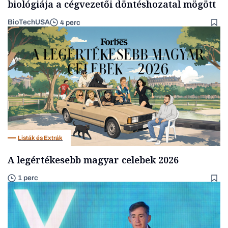
biológiája a cégvezetői döntéshozatal mögött
BioTechUSA
4 perc
Listák és Extrák
A legértékesebb magyar celebek 2026
1 perc