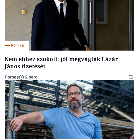
Politika
Nem ehhez szokott: jól megvágták Lázár
János fizetését
Forbes
2 perc