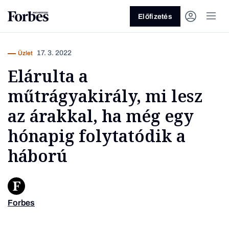
Előfizetés
17. 3. 2022
Üzlet
Elárulta a
műtrágyakirály, mi lesz
az árakkal, ha még egy
hónapig folytatódik a
Vagy fedezze fel a következő
háború
témákat
Üzlet
Pénz
Zöld
Legyél jobb!
Forbes
Bige Lá