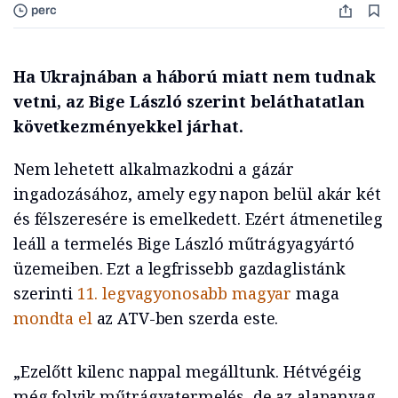
perc
Ha Ukrajnában a háború miatt nem tudnak
vetni, az Bige László szerint beláthatatlan
következményekkel járhat.
Nem lehetett alkalmazkodni a gázár
ingadozásához, amely egy napon belül akár két
és félszeresére is emelkedett. Ezért átmenetileg
leáll a termelés Bige László műtrágyagyártó
üzemeiben. Ezt a legfrissebb gazdaglistánk
szerinti
11. legvagyonosabb magyar
maga
mondta el
az ATV-ben szerda este.
„Ezelőtt kilenc nappal megálltunk. Hétvégéig
még folyik műtrágyatermelés, de az alapanyag