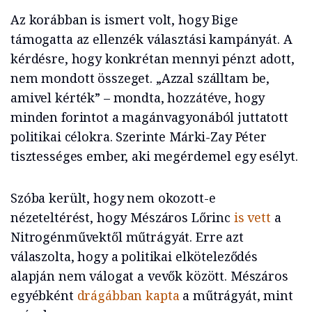
Az korábban is ismert volt, hogy Bige
támogatta az ellenzék választási kampányát. A
kérdésre, hogy konkrétan mennyi pénzt adott,
nem mondott összeget. „Azzal szálltam be,
amivel kérték” – mondta, hozzátéve, hogy
minden forintot a magánvagyonából juttatott
politikai célokra. Szerinte Márki-Zay Péter
tisztességes ember, aki megérdemel egy esélyt.
Szóba került, hogy nem okozott-e
nézeteltérést, hogy Mészáros Lőrinc
is vett
a
Nitrogénművektől műtrágyát. Erre azt
válaszolta, hogy a politikai elköteleződés
alapján nem válogat a vevők között. Mészáros
egyébként
drágábban kapta
a műtrágyát, mint