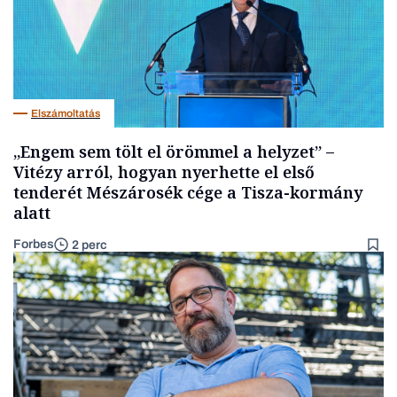
Elszámoltatás
„Engem sem tölt el örömmel a helyzet” –
Vitézy arról, hogyan nyerhette el első
tenderét Mészárosék cége a Tisza-kormány
alatt
Forbes
2 perc