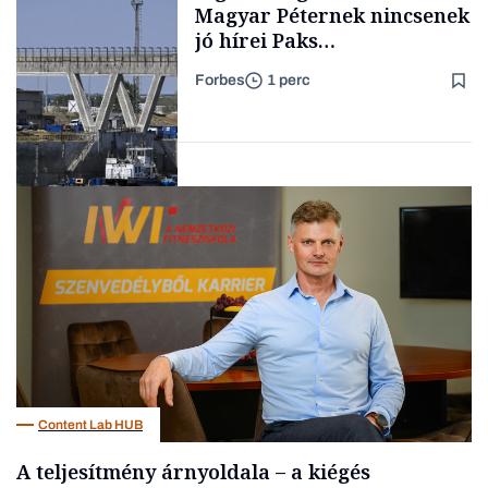
Magyar Péternek nincsenek
jó hírei Paks
újraindításáról
Forbes
1 perc
Forbes-sztori
Energia
Content Lab HUB
A teljesítmény árnyoldala – a kiégés