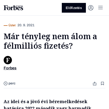
Előfizetés
20. 9. 2021
Üzlet
Már tényleg nem álom a
félmilliós fizetés?
Vagy fedezze fel a következő
Forbes
témákat
Üzlet
Pénz
Zöld
Legyél jobb!
perc
Az idei és a jövő évi béremelkedések
hatására 2022 második vagy harmadik