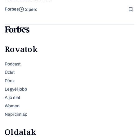
Forbes
2 perc
Rovatok
Podcast
Üzlet
Pénz
Legyél jobb
A jó élet
Women
Napi címlap
Oldalak