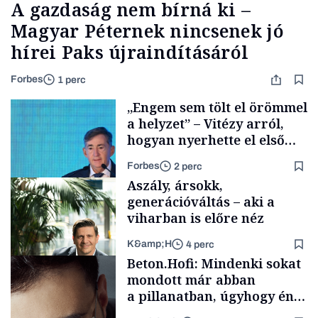
A gazdaság nem bírná ki –
Magyar Péternek nincsenek jó
hírei Paks újraindításáról
Forbes
1 perc
„Engem sem tölt el örömmel
a helyzet” – Vitézy arról,
hogyan nyerhette el első
tenderét Mészárosék cége a
Forbes
2 perc
Tisza-kormány alatt
Aszály, ársokk,
generációváltás – aki a
viharban is előre néz
K&amp;H
4 perc
Elszámoltatás
Beton.Hofi: Mindenki sokat
mondott már abban
a pillanatban, úgyhogy én
a legsarkosabb