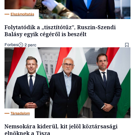
Elszámoltatás
Folytatódik a „tisztítótűz”, Ruszin-Szendi
Balásy egyik cégéről is beszélt
Forbes
2 perc
Társadalom
Nemsokára kiderül, kit jelöl köztársasági
elnöknek a Tisza