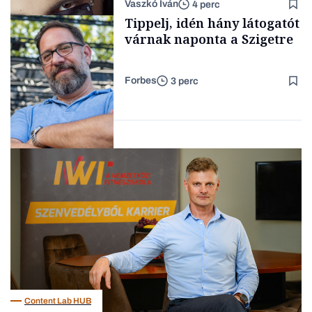
Vaszkó Iván
4 perc
gondolataimat akartam
TÁMOGATÓI
Tippelj, idén hány látogatót
TARTALOM
kimondani
várnak naponta a Szigetre
Forbes
3 perc
Forbes-sztori
Kultúra
Content Lab HUB