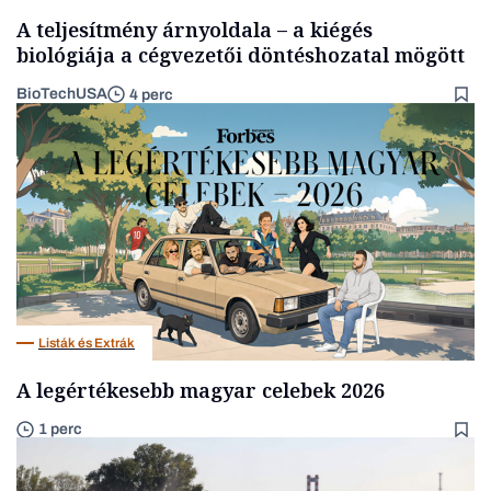
A teljesítmény árnyoldala – a kiégés
biológiája a cégvezetői döntéshozatal mögött
BioTechUSA
4 perc
Listák és Extrák
A legértékesebb magyar celebek 2026
1 perc