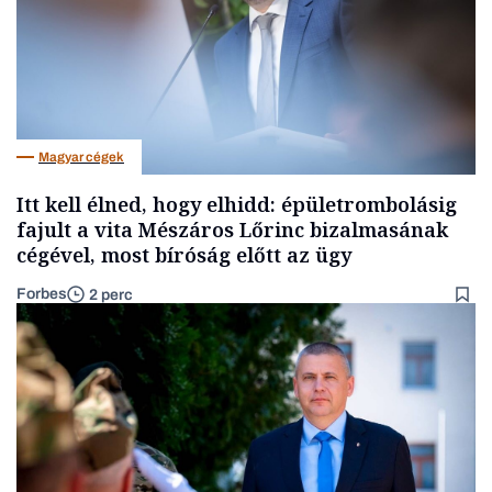
Magyar cégek
Itt kell élned, hogy elhidd: épületrombolásig
fajult a vita Mészáros Lőrinc bizalmasának
cégével, most bíróság előtt az ügy
Forbes
2 perc