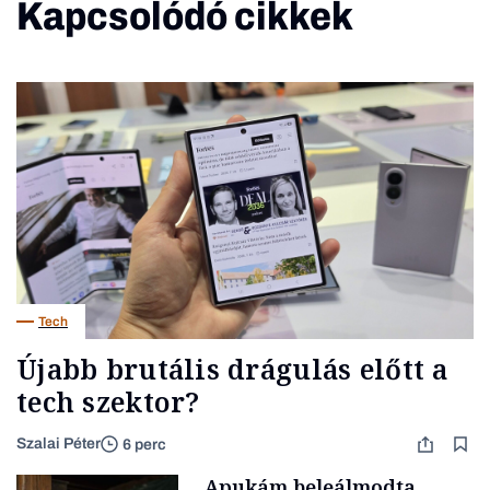
Kapcsolódó cikkek
Tech
Újabb brutális drágulás előtt a
tech szektor?
Szalai Péter
6 perc
„Apukám beleálmodta