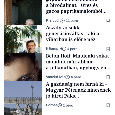
a birodalmat.” Üres és
gazos paprikamalomból
lett az igazi családi
Kis Judit
11 perc
fűszersztori
Aszály, ársokk,
generációváltás – aki a
viharban is előre néz
K&amp;H
4 perc
Családi
Beton.Hofi: Mindenki sokat
vállalkozások
mondott már abban
a pillanatban, úgyhogy én
a legsarkosabb
Vaszkó Iván
4 perc
gondolataimat akartam
TÁMOGATÓI
A gazdaság nem bírná ki –
TARTALOM
kimondani
Magyar Péternek nincsenek
jó hírei Paks
újraindításáról
Forbes
1 perc
Forbes-sztori