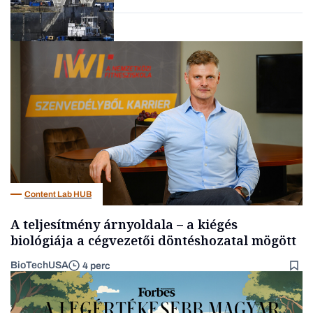
Energia
Content Lab HUB
A teljesítmény árnyoldala – a kiégés
biológiája a cégvezetői döntéshozatal mögött
BioTechUSA
4 perc