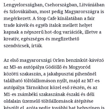
Lengyelországban, Csehországban, Litvániában
és Szlovákiában, most pedig Magyarországra is
megérkezett. A Stop Cafe kínálatában a fair
trade kávék és egyéb italok mellett helyet
kapnak a népszerű hot-dog variációk, illetve a
kreatív, egészséges és megfizethető
szendvicsek, írták.
Az első magyarországi Orlen benzinkút-kávézó
az M3-as autópálya Gödöllő és Mogyoród
közötti szakaszán, a jakabpusztai pihenőnél
található töltőállomáson nyílt, majd az M7-es
autópálya Tárnokhoz közel eső részén, és az
M1-es zsámbéki szakaszának északi és déli
oldalain üzemelő töltőállomások átépítése
készült el, azóta pedig további hat helyszínen is