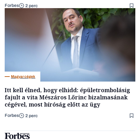
Forbes
2 perc
Magyar cégek
Itt kell élned, hogy elhidd: épületrombolásig
fajult a vita Mészáros Lőrinc bizalmasának
cégével, most bíróság előtt az ügy
Forbes
2 perc