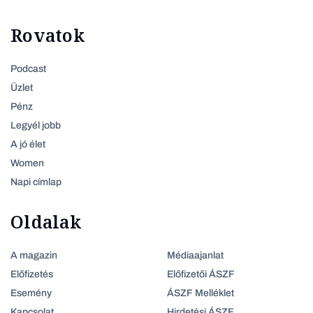
Rovatok
Podcast
Üzlet
Pénz
Legyél jobb
A jó élet
Women
Napi címlap
Oldalak
A magazin
Médiaajanlat
Előfizetés
Előfizetői ÁSZF
Esemény
ÁSZF Melléklet
Kapcsolat
Hirdetési ÁSZF