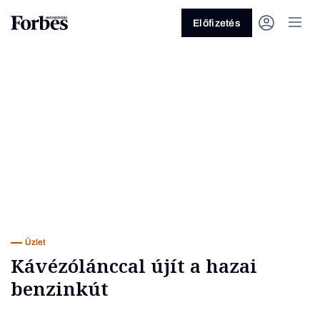
Előfizetés
Vagy fedezze fel a következő
témákat
Üzlet
Pénz
Zöld
Legyél jobb!
Üzlet
Kávézólánccal újít a hazai
benzinkút