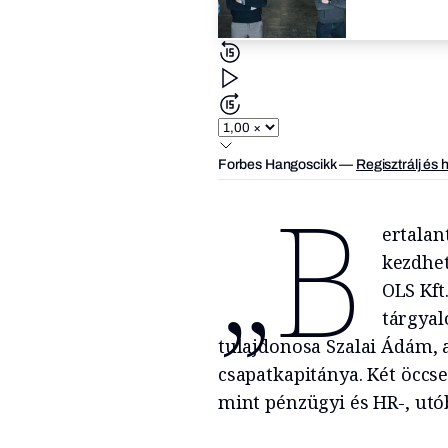
Forbes Hangoscikk
—
Regisztrálj és 
„B
ertalan
kezdhet
OLS Kft
tárgyal
tulajdonosa Szalai Ádám, 
csapatkapitánya. Két öccse,
mint pénzügyi és HR-, utób