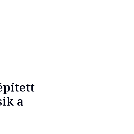
pített
sik a