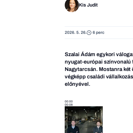
Kis Judit
2026. 5. 26.
6 perc
Szalai Ádám egykori váloga
nyugat-európai színvonalú
Nagytarcsán. Mostanra két ö
végképp családi vállalkozás
előnyével.
00:00
00:08