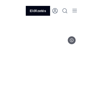
Előfizetés
Fotó: Ránki Dániel/Forbes