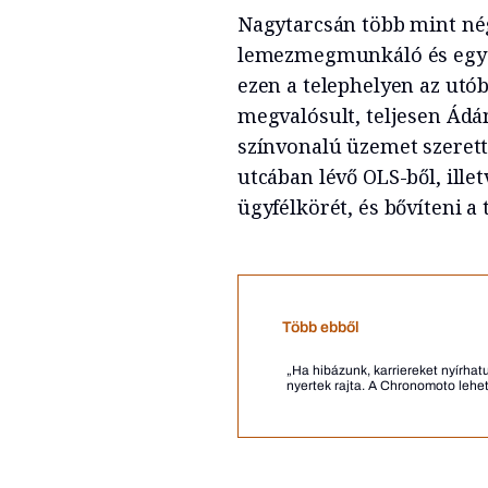
Nagytarcsán több mint né
lemezmegmunkáló és egy 
ezen a telephelyen az utó
megvalósult, teljesen Ádá
színvonalú üzemet szerett
utcában lévő OLS-ből, ille
ügyfélkörét, és bővíteni a
Több ebből
„Ha hibázunk, karriereket nyírhatu
nyertek rajta. A Chronomoto lehet