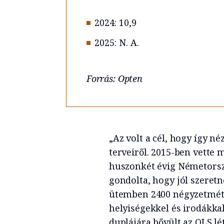
2024: 10,9
2025: N. A.
Forrás: Opten
„Az volt a cél, hogy így 
terveiről. 2015-ben vette 
huszonkét évig Németorszá
gondolta, hogy jól szeretn
ütemben 2400 négyzetméte
helyiségekkel és irodákkal
duplájára bővült az OLS l