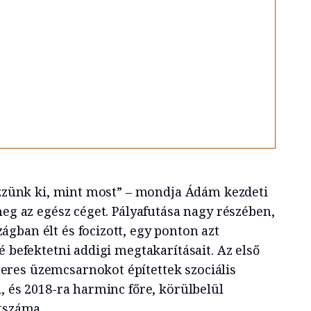
nézzünk ki, mint most” – mondja Ádám kezdeti
meg az egész céget. Pályafutása nagy részében,
gban élt és focizott, egy ponton azt
é befektetni addigi megtakarításait. Az első
res üzemcsarnokot építettek szociális
, és 2018-ra harminc főre, körülbelül
étszáma.