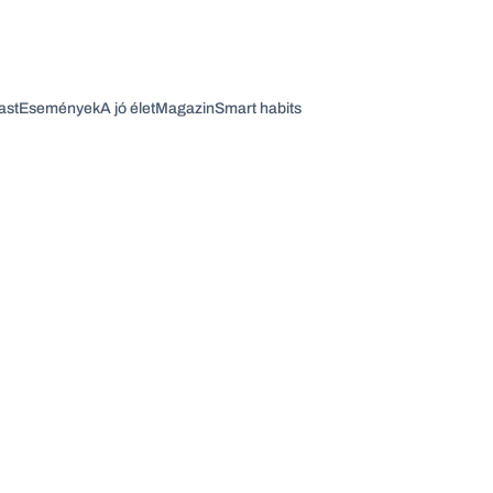
ast
Események
A jó élet
Magazin
Smart habits
Vagy fedezze fel a következő témákat
Üzlet
Pénz
Zöld
Legyél jobb!