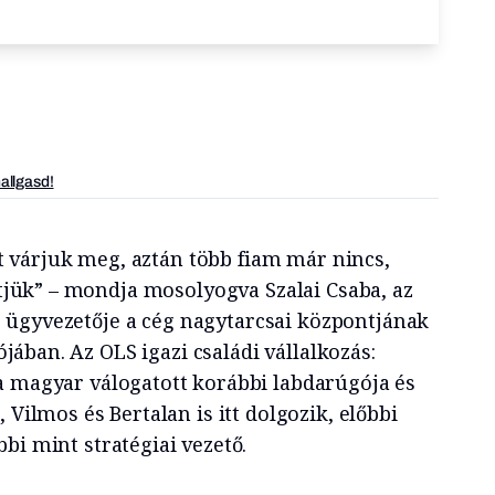
hallgasd!
t várjuk meg, aztán több fiam már nincs,
jük” – mondja mosolyogva Szalai Csaba, az
. ügyvezetője a cég nagytarcsai központjának
ójában. Az OLS igazi családi vállalkozás:
a magyar válogatott korábbi labdarúgója és
 Vilmos és Bertalan is itt dolgozik, előbbi
bi mint stratégiai vezető.