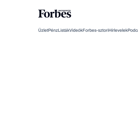
Üzlet
Pénz
Listák
Videók
Forbes-sztori
Hírlevelek
Podc