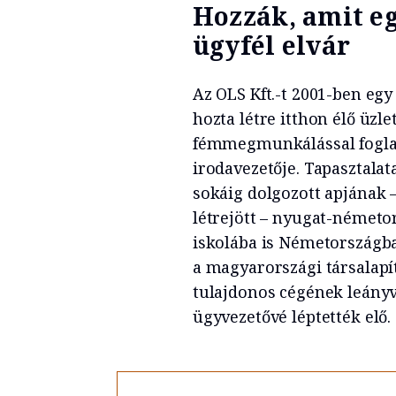
Hozzák, amit eg
ügyfél elvár
Az OLS Kft.-t 2001-ben e
hozta létre itthon élő üzl
fémmegmunkálással foglalk
irodavezetője. Tapasztalat
sokáig dolgozott apjának
létrejött – nyugat-németor
iskolába is Németországba
a magyarországi társalapít
tulajdonos cégének leányv
ügyvezetővé léptették elő.