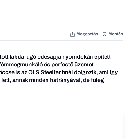
Megosztás
Mentés
tott labdarúgó édesapja nyomdokán épített
 fémmegmunkáló és porfestő üzemet
ccse is az OLS Steeltechnél dolgozik, ami így
 lett, annak minden hátrányával, de főleg