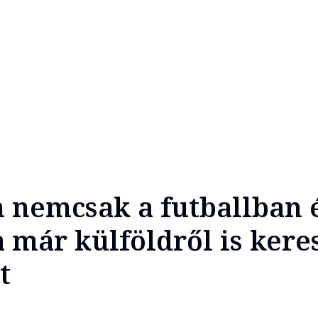
 nemcsak a futballban é
 már külföldről is kere
t