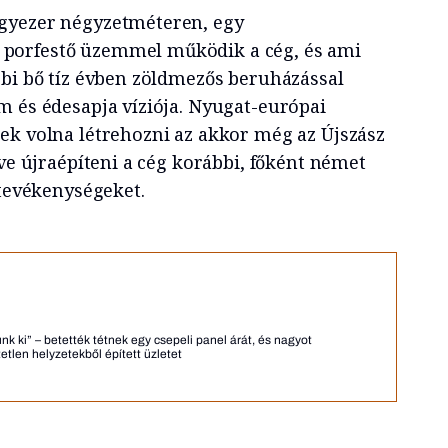
gyezer négyzetméteren, egy
porfestő üzemmel működik a cég, és ami
bbi bő tíz évben zöldmezős beruházással
m és édesapja víziója. Nyugat-európai
ek volna létrehozni az akkor még az Újszász
tve újraépíteni a cég korábbi, főként német
 tevékenységeket.
nk ki” – betették tétnek egy csepeli panel árát, és nagyot
etlen helyzetekből épített üzletet