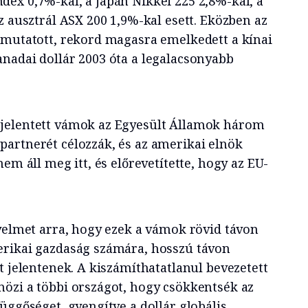
ex 0,7%-kal, a japán Nikkei 225 2,8%-kal, a
z ausztrál ASX 200 1,9%-kal esett. Eközben az
 mutatott, rekord magasra emelkedett a kínai
nadai dollár 2003 óta a legalacsonyabb
jelentett vámok az Egyesült Államok három
artnerét célozzák, és az amerikai elnök
em áll meg itt, és előrevetítette, hogy az EU-
gyelmet arra, hogy ezek a vámok rövid távon
erikai gazdaság számára, hosszú távon
t jelentenek. A kiszámíthatatlanul bevezetett
özi a többi országot, hogy csökkentsék az
üggőséget, gyengítve a dollár globális