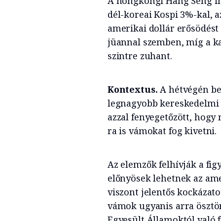
A hongkongi Hang Seng ind
dél-koreai Kospi 3%-kal, a
amerikai dollár erősödést
jüannal szemben, míg a ka
szintre zuhant.
Kontextus.
A hétvégén be
legnagyobb kereskedelmi p
azzal fenyegetőzött, hogy n
ra is vámokat fog kivetni.
Az elemzők felhívják a fi
előnyösek lehetnek az am
viszont jelentős kockázato
vámok ugyanis arra ösztön
Egyesült Államoktól való f