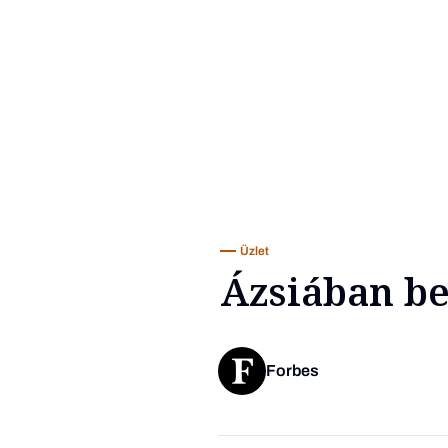
Üzlet
Ázsiában b
Forbes