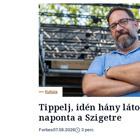
Kultúra
Tippelj, idén hány lát
naponta a Szigetre
Forbes
07.08.2026
3 perc