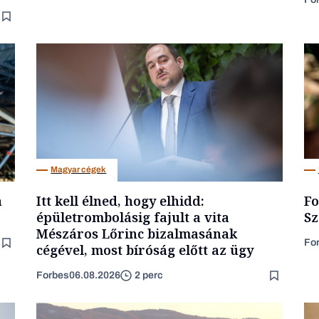
Magyar cégek
a
Itt kell élned, hogy elhidd:
Fo
épületrombolásig fajult a vita
Sz
Mészáros Lőrinc bizalmasának
Fo
cégével, most bíróság előtt az ügy
Forbes
06.08.2026
2 perc