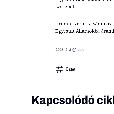
szerepét.
Trump szerint a vámokra a
Egyesült Államokba áramló
2025. 2. 3.
perc
Üzlet
Kapcsolódó cik