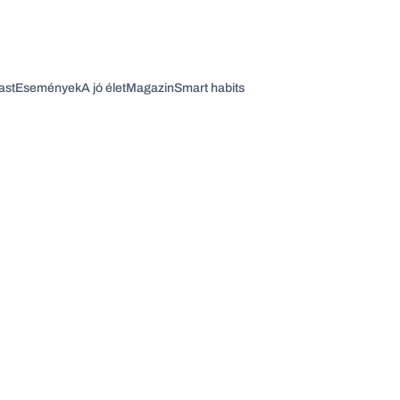
ast
Események
A jó élet
Magazin
Smart habits
Vagy fedezze fel a következő témákat
Üzlet
Pénz
Zöld
Legyél jobb!