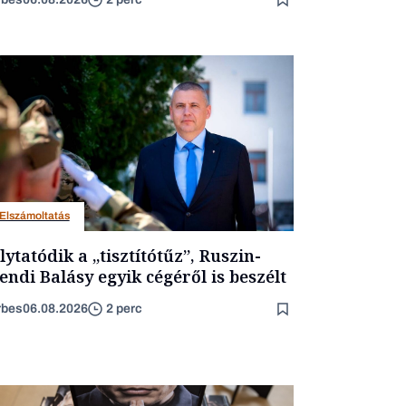
Elszámoltatás
lytatódik a „tisztítótűz”, Ruszin-
endi Balásy egyik cégéről is beszélt
rbes
06.08.2026
2 perc