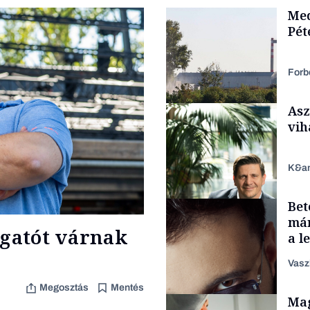
Med
Pét
Forb
Asz
vih
K&a
Bet
Energia
már
ogatót várnak
a l
aka
Vasz
Megosztás
Mentés
TÁMOGATÓI
Mag
TARTALOM