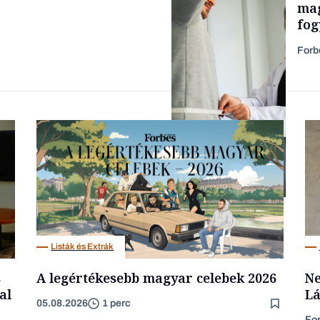
mag
fog
Forb
Forbes-sztori
Magyar cégek
Listák és Extrák
s
A legértékesebb magyar celebek 2026
Ne
al
Lá
05.08.2026
1 perc
Fo