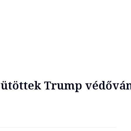
eütöttek Trump védővá