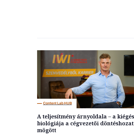
Content Lab HUB
A teljesítmény árnyoldala – a kiégé
biológiája a cégvezetői döntéshozat
mögött