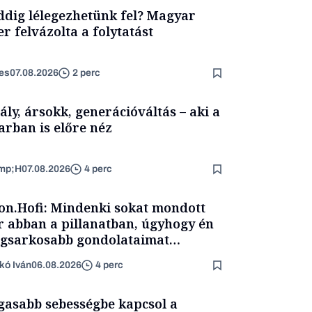
dig lélegezhetünk fel? Magyar
er felvázolta a folytatást
es
07.08.2026
2 perc
ály, ársokk, generációváltás – aki a
arban is előre néz
mp;H
07.08.2026
4 perc
on.Hofi: Mindenki sokat mondott
 abban a pillanatban, úgyhogy én
egsarkosabb gondolataimat
rtam kimondani
kó Iván
06.08.2026
4 perc
asabb sebességbe kapcsol a