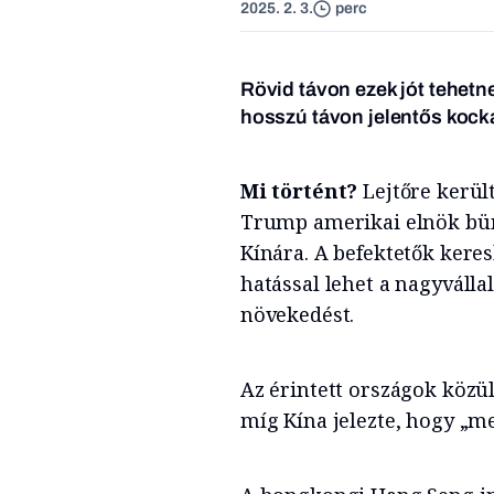
2025. 2. 3.
perc
Rövid távon ezek jót tehet
hosszú távon jelentős kocká
Mi történt?
Lejtőre kerül
Trump amerikai elnök bün
Kínára. A befektetők kere
hatással lehet a nagyvállal
növekedést.
Az érintett országok közü
míg Kína jelezte, hogy „m