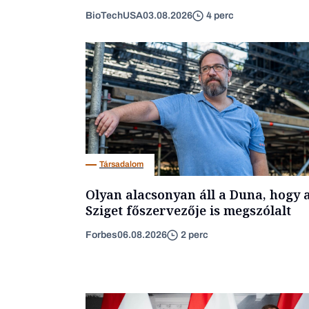
BioTechUSA
03.08.2026
4 perc
Társadalom
Olyan alacsonyan áll a Duna, hogy 
Sziget főszervezője is megszólalt
Forbes
06.08.2026
2 perc