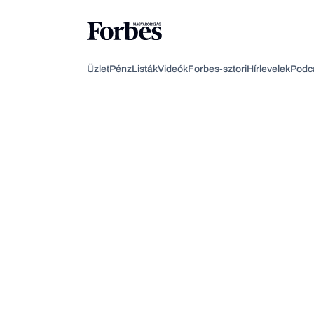
Üzlet
Pénz
Listák
Videók
Forbes-sztori
Hírlevelek
Podc