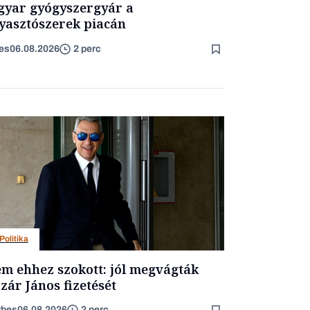
yar gyógyszergyár a
yasztószerek piacán
es
06.08.2026
2 perc
Politika
m ehhez szokott: jól megvágták
zár János fizetését
rbes
06.08.2026
2 perc