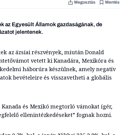
Megosztás
Mentés
nek az Egyesült Államok gazdaságának, de
zatot jelentenek.
tek az ázsiai részvények, miután Donald
tetővámot vetett ki Kanadára, Mexikóra és
skedelmi háborúra készülnek, amely negatív
atok bevételeire és visszavetheti a globális
l Kanada és Mexikó megtorló vámokat ígér,
egfelelő ellenintézkedéseket” fognak hozni.