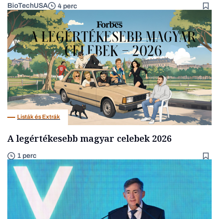
BioTechUSA
4 perc
Listák és Extrák
A legértékesebb magyar celebek 2026
1 perc