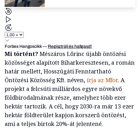
Forbes Hangoscikk
—
Regisztrálj és hallgasd!
Mi történt?
Mészáros Lőrinc újabb öntözési
közösséget alapított Biharkeresztesen, a román
határ mellett, Hosszúgáti Fenntartható
Öntözési Közösség Kft. néven,
írja az Mfor
. A
projekt a felcsúti milliárdos egyre növekvő
földbirodalmának része, amelyhez több ezer
hektár tartozik. A cél, hogy 2030-ra már 13 ezer
hektár földterület kapjon korszerű öntözést,
ami a teljes birtok 20%-át jelentené.