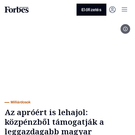
Előfizetés
MTI
Vagy fedezze fel a következő
témákat
Üzlet
Pénz
Zöld
Legyél jobb!
Milliárdosok
Az apróért is lehajol:
közpénzből támogatják a
leggazdagabb magyar