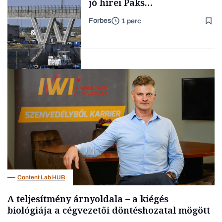
jó hírei Paks
újraindításáról
Forbes
1 perc
Forbes-sztori
Energia
Content Lab HUB
A teljesítmény árnyoldala – a kiégés
biológiája a cégvezetői döntéshozatal mögött