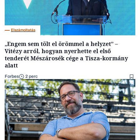
Elszámoltatás
„Engem sem tölt el örömmel a helyzet” –
Vitézy arról, hogyan nyerhette el első
tenderét Mészárosék cége a Tisza-kormány
alatt
Forbes
2 perc