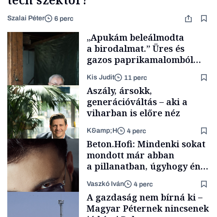
Szalai Péter
6 perc
„Apukám beleálmodta
a birodalmat.” Üres és
gazos paprikamalomból
lett az igazi családi
Kis Judit
11 perc
fűszersztori
Aszály, ársokk,
generációváltás – aki a
viharban is előre néz
K&amp;H
4 perc
Családi
Beton.Hofi: Mindenki sokat
vállalkozások
mondott már abban
a pillanatban, úgyhogy én
a legsarkosabb
Vaszkó Iván
4 perc
gondolataimat akartam
TÁMOGATÓI
A gazdaság nem bírná ki –
TARTALOM
kimondani
Magyar Péternek nincsenek