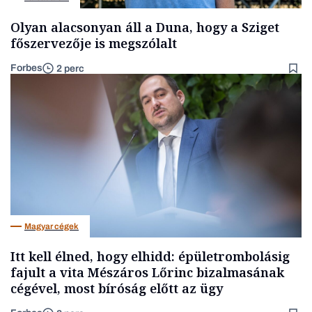
Olyan alacsonyan áll a Duna, hogy a Sziget
főszervezője is megszólalt
Forbes
2 perc
Magyar cégek
Itt kell élned, hogy elhidd: épületrombolásig
fajult a vita Mészáros Lőrinc bizalmasának
cégével, most bíróság előtt az ügy