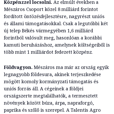
Közpénzzel locsolni.
Az elmúlt években a
Mészáros Csoport közel 8 milliárd forintot
fordított öntözésfejlesztésre, nagyrészt uniós
és állami támogatásokkal. Csak a legutóbbi két
új telep Békés vármegyében 1,6 milliárd
forintból valósult meg, hasonlóan a korábbi
kamuti beruházáshoz, amelynek költségeiből is
több mint 1 milliárdot fedezett közpénz.
Földvagyon.
Mészáros ma már az ország egyik
legnagyobb földesura, akinek terjeszkedése
mögött komoly kormányzati támogatás és
uniós forrás áll. A cégeinek a földjei
országszerte megtalálhatók, a termesztett
növények között búza, árpa, napraforgó,
paprika és szőlő is szerepel. A Talentis Agro