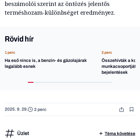
beszámolói szerint az öntözés jelentős
terméshozam-különbséget eredményez.
Rövid hír
1 perc
2 perc
Ha eső nincs is, a benzin- és gázolajárak
Összehívták a kor
legalább esnek
munkacsoportját, 
bejelentések
2025. 9. 29.
2 perc
Üzlet
Téma követése