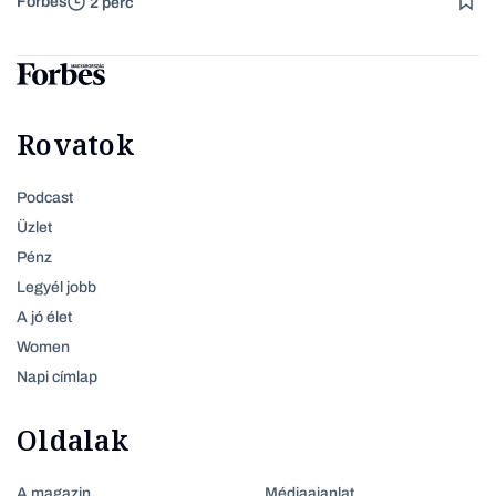
Forbes
2 perc
Rovatok
Podcast
Üzlet
Pénz
Legyél jobb
A jó élet
Women
Napi címlap
Oldalak
A magazin
Médiaajanlat