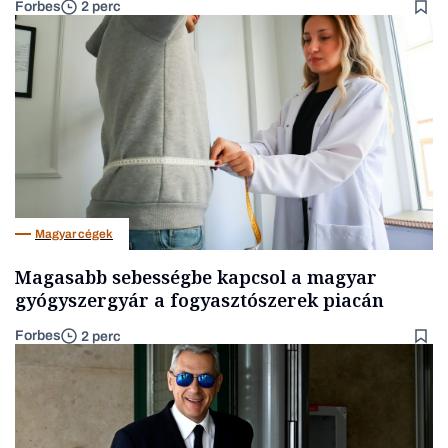
Forbes
2 perc
Magyar cégek
Magasabb sebességbe kapcsol a magyar
gyógyszergyár a fogyasztószerek piacán
Forbes
2 perc