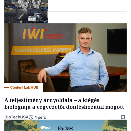
Energia
Content Lab HUB
A teljesítmény árnyoldala – a kiégés
biológiája a cégvezetői döntéshozatal mögött
BioTechUSA
4 perc