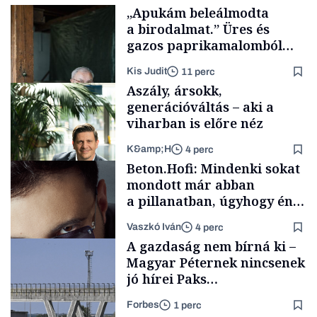
„Apukám beleálmodta
a birodalmat.” Üres és
gazos paprikamalomból
lett az igazi családi
Kis Judit
11 perc
fűszersztori
Aszály, ársokk,
generációváltás – aki a
viharban is előre néz
K&amp;H
4 perc
Családi
Beton.Hofi: Mindenki sokat
vállalkozások
mondott már abban
a pillanatban, úgyhogy én
a legsarkosabb
Vaszkó Iván
4 perc
gondolataimat akartam
TÁMOGATÓI
A gazdaság nem bírná ki –
TARTALOM
kimondani
Magyar Péternek nincsenek
jó hírei Paks
újraindításáról
Forbes
1 perc
Forbes-sztori