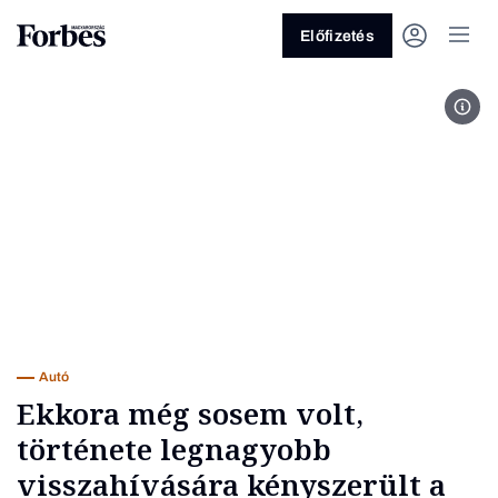
Előfizetés
Fot
Vagy fedezze fel a következő
témákat
Üzlet
Pénz
Zöld
Legyél jobb!
Autó
Ekkora még sosem volt,
története legnagyobb
visszahívására kényszerült a