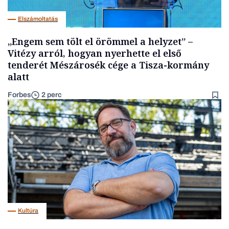
Elszámoltatás
„Engem sem tölt el örömmel a helyzet” –
Vitézy arról, hogyan nyerhette el első
tenderét Mészárosék cége a Tisza-kormány
alatt
Forbes
2 perc
Kultúra