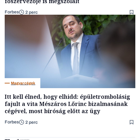
főszervezője is megszólalt
Forbes
2 perc
Magyar cégek
Itt kell élned, hogy elhidd: épületrombolásig
fajult a vita Mészáros Lőrinc bizalmasának
cégével, most bíróság előtt az ügy
Forbes
2 perc