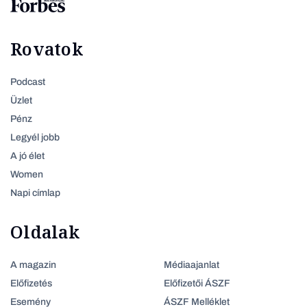
Rovatok
Podcast
Üzlet
Pénz
Legyél jobb
A jó élet
Women
Napi címlap
Oldalak
A magazin
Médiaajanlat
Előfizetés
Előfizetői ÁSZF
Esemény
ÁSZF Melléklet