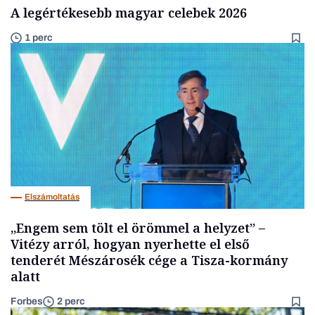
A legértékesebb magyar celebek 2026
1 perc
Elszámoltatás
„Engem sem tölt el örömmel a helyzet” –
Vitézy arról, hogyan nyerhette el első
tenderét Mészárosék cége a Tisza-kormány
alatt
Forbes
2 perc