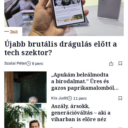
Tech
Újabb brutális drágulás előtt a
tech szektor?
Szalai Péter
6 perc
„Apukám beleálmodta
a birodalmat.” Üres és
gazos paprikamalomból
lett az igazi családi
Kis Judit
11 perc
fűszersztori
Aszály, ársokk,
generációváltás – aki a
viharban is előre néz