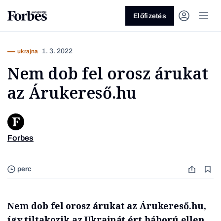
Előfizetés
1. 3. 2022
ukrajna
Nem dob fel orosz árukat
az Árukereső.hu
Vagy fedezze fel a következő
Forbes
témákat
Rácz Cs
Üzlet
Pénz
Zöld
Legyél jobb!
perc
Nem dob fel orosz árukat az Árukereső.hu,
így tiltakozik az Ukrajnát ért háború ellen.