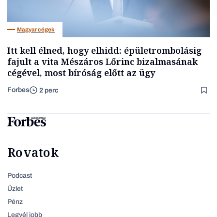
Magyar cégek
Itt kell élned, hogy elhidd: épületrombolásig
fajult a vita Mészáros Lőrinc bizalmasának
cégével, most bíróság előtt az ügy
Forbes
2 perc
Rovatok
Podcast
Üzlet
Pénz
Legyél jobb