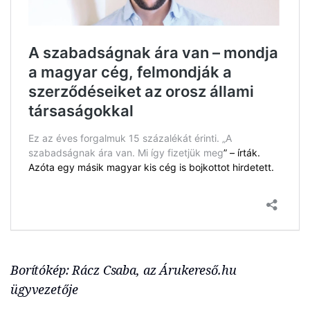
Borítókép: Rácz Csaba, az Árukereső.hu
ügyvezetője