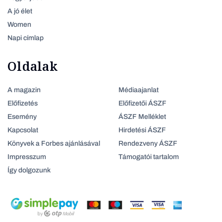
A jó élet
Women
Napi címlap
Oldalak
A magazin
Médiaajanlat
Előfizetés
Előfizetői ÁSZF
Esemény
ÁSZF Melléklet
Kapcsolat
Hirdetési ÁSZF
Könyvek a Forbes ajánlásával
Rendezveny ÁSZF
Impresszum
Támogatói tartalom
Így dolgozunk