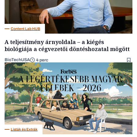
Content Lab HUB
A teljesítmény árnyoldala – a kiégés
biológiája a cégvezetői döntéshozatal mögött
BioTechUSA
4 perc
Listák és Extrák