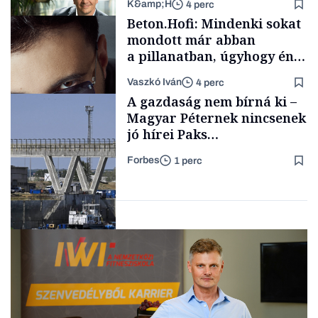
K&amp;H
4 perc
Családi
Beton.Hofi: Mindenki sokat
vállalkozások
mondott már abban
a pillanatban, úgyhogy én
a legsarkosabb
Vaszkó Iván
4 perc
gondolataimat akartam
TÁMOGATÓI
A gazdaság nem bírná ki –
TARTALOM
kimondani
Magyar Péternek nincsenek
jó hírei Paks
újraindításáról
Forbes
1 perc
Forbes-sztori
Energia