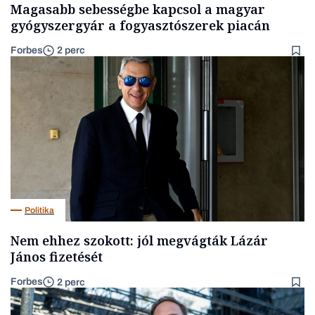
Magasabb sebességbe kapcsol a magyar
gyógyszergyár a fogyasztószerek piacán
Forbes
2 perc
Politika
Nem ehhez szokott: jól megvágták Lázár
János fizetését
Forbes
2 perc