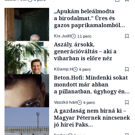
„Apukám beleálmodta
a birodalmat.” Üres és
gazos paprikamalomból
lett az igazi családi
Kis Judit
11 perc
fűszersztori
Aszály, ársokk,
generációváltás – aki a
viharban is előre néz
K&amp;H
4 perc
Családi
Beton.Hofi: Mindenki sokat
vállalkozások
mondott már abban
a pillanatban, úgyhogy én
a legsarkosabb
Vaszkó Iván
4 perc
gondolataimat akartam
TÁMOGATÓI
A gazdaság nem bírná ki –
TARTALOM
kimondani
Magyar Péternek nincsenek
jó hírei Paks
újraindításáról