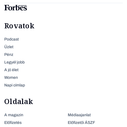
Rovatok
Podcast
Üzlet
Pénz
Legyél jobb
A jó élet
Women
Napi címlap
Oldalak
A magazin
Médiaajanlat
Előfizetés
Előfizetői ÁSZF