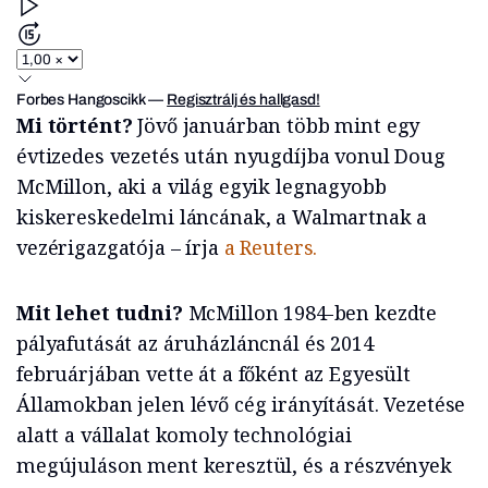
Forbes Hangoscikk
—
Regisztrálj és hallgasd!
Mi történt?
Jövő januárban több mint egy
évtizedes vezetés után nyugdíjba vonul Doug
McMillon, aki a világ egyik legnagyobb
kiskereskedelmi láncának, a Walmartnak a
vezérigazgatója – írja
a Reuters.
Mit lehet tudni?
McMillon 1984-ben kezdte
pályafutását az áruházláncnál és 2014
februárjában vette át a főként az Egyesült
Államokban jelen lévő cég irányítását. Vezetése
alatt a vállalat komoly technológiai
megújuláson ment keresztül, és a részvények