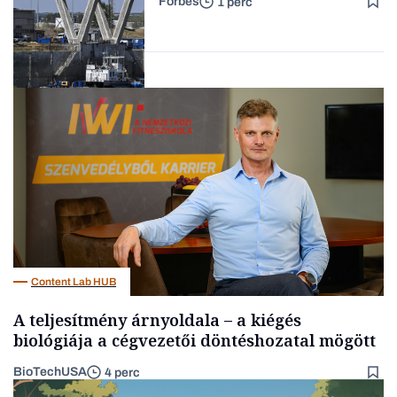
Forbes
1 perc
Forbes-sztori
Energia
Content Lab HUB
A teljesítmény árnyoldala – a kiégés
biológiája a cégvezetői döntéshozatal mögött
BioTechUSA
4 perc