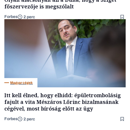
főszervezője is megszólalt
Forbes
2 perc
Magyar cégek
Itt kell élned, hogy elhidd: épületrombolásig
fajult a vita Mészáros Lőrinc bizalmasának
cégével, most bíróság előtt az ügy
Forbes
2 perc