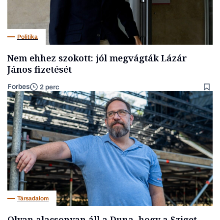
Politika
Nem ehhez szokott: jól megvágták Lázár
János fizetését
Forbes
2 perc
Társadalom
Olyan alacsonyan áll a Duna, hogy a Sziget