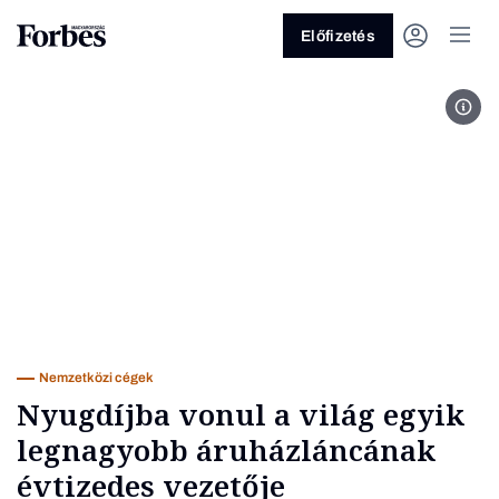
Előfizetés
Fotó
Vagy fedezze fel a következő
témákat
Üzlet
Pénz
Zöld
Legyél jobb!
Nemzetközi cégek
Nyugdíjba vonul a világ egyik
legnagyobb áruházláncának
évtizedes vezetője