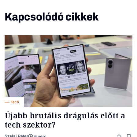
Kapcsolódó cikkek
Tech
Újabb brutális drágulás előtt a
tech szektor?
Szalai Péter
6 perc