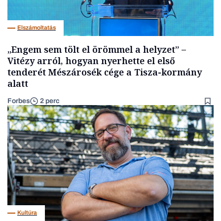
Elszámoltatás
„Engem sem tölt el örömmel a helyzet” –
Vitézy arról, hogyan nyerhette el első
tenderét Mészárosék cége a Tisza-kormány
alatt
Forbes
2 perc
Kultúra