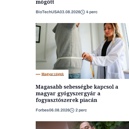
mögött
BioTechUSA
03.08.2026
4 perc
Magyar cégek
Magasabb sebességbe kapcsol a
magyar gyógyszergyár a
fogyasztószerek piacán
Forbes
06.08.2026
2 perc