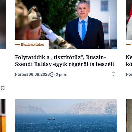
Elszámoltatás
Folytatódik a „tisztítótűz”, Ruszin-
Ne
Szendi Balásy egyik cégéről is beszélt
kö
Forbes
06.08.2026
Fo
2 perc