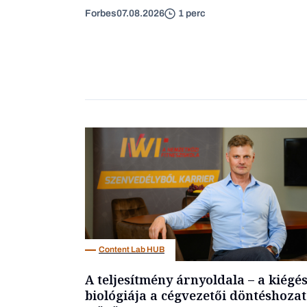
Forbes
07.08.2026
1 perc
Content Lab HUB
A teljesítmény árnyoldala – a kiégé
biológiája a cégvezetői döntéshozat