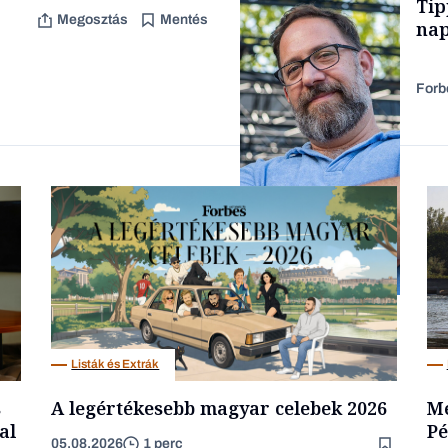
Tip
TARTALOM
Megosztás
Mentés
nap
Forb
Forbes-sztori
Kultúra
Listák és Extrák
s
A legértékesebb magyar celebek 2026
Me
al
Pé
05.08.2026
1 perc