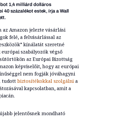
bot 1,4 milliárd dolláros
i 40 százalékot estek, írja a Wall
tt.
az Amazon jelezte vásárlási
ok felé, a felvásárlással az
eszközök” kínálatát szeretné
az európai szabályozók végső
csütörtökön az Európai Bizottság
mazon képviselőit, hogy az európai
zínűséggel nem fogják jóváhagyni
m tudott
biztosítékokkal szolgálni
a
átozásával kapcsolatban, amit a
piacán.
újabb jelentősnek mondható