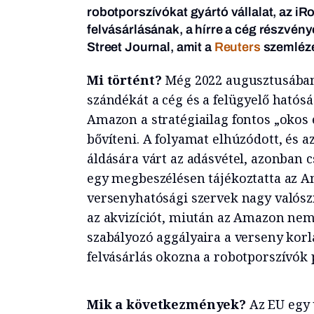
robotporszívókat gyártó vállalat, az iRo
felvásárlásának, a hírre a cég részvénye
Street Journal, amit a
Reuters
szemléze
Mi történt?
Még 2022 augusztusában 
szándékát a cég és a felügyelő hatóság
Amazon a stratégiailag fontos „okos 
bővíteni. A folyamat elhúzódott, és 
áldására várt az adásvétel, azonban 
egy megbeszélésen tájékoztatta az A
versenyhatósági szervek nagy valós
az akvizíciót, miután az Amazon ne
szabályozó aggályaira a verseny korl
felvásárlás okozna a robotporszívók 
Mik a következmények?
Az EU egy 