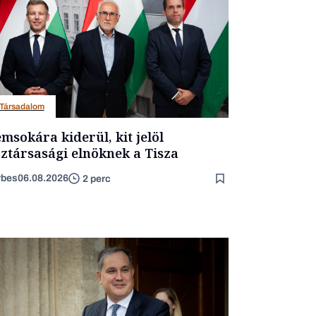
Társadalom
msokára kiderül, kit jelöl
ztársasági elnöknek a Tisza
rbes
06.08.2026
2 perc