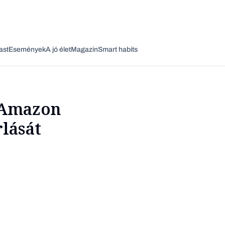
ast
Események
A jó élet
Magazin
Smart habits
 Amazon
lását
Vagy fedezze fel a következő témákat
Üzlet
Pénz
Zöld
Legyél jobb!