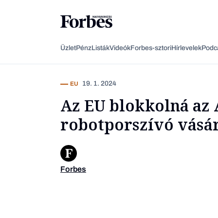
Üzlet
Pénz
Listák
Videók
Forbes-sztori
Hírlevelek
Podc
19. 1. 2024
EU
Az EU blokkolná az
robotporszívó vásár
Forbes