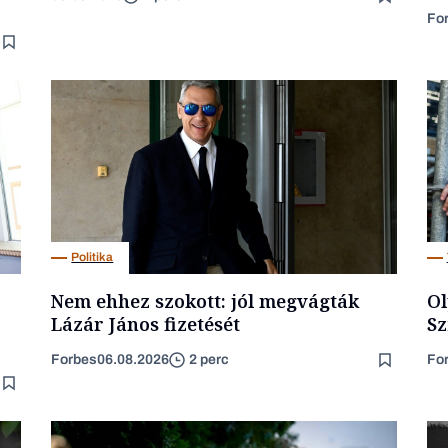
Fo
Politika
Nem ehhez szokott: jól megvágták
Ol
Lázár János fizetését
Sz
Forbes
06.08.2026
Fo
2 perc