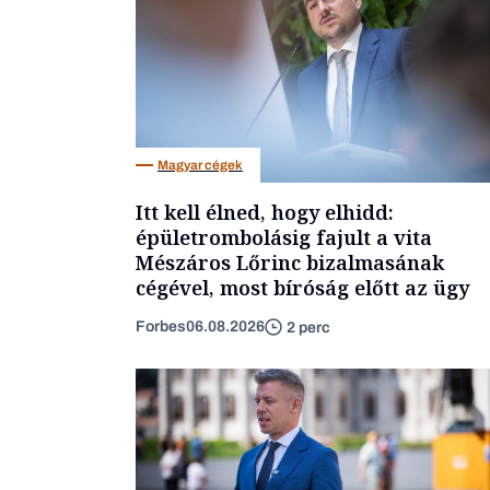
Magyar cégek
Itt kell élned, hogy elhidd:
épületrombolásig fajult a vita
Mészáros Lőrinc bizalmasának
cégével, most bíróság előtt az ügy
Forbes
06.08.2026
2 perc