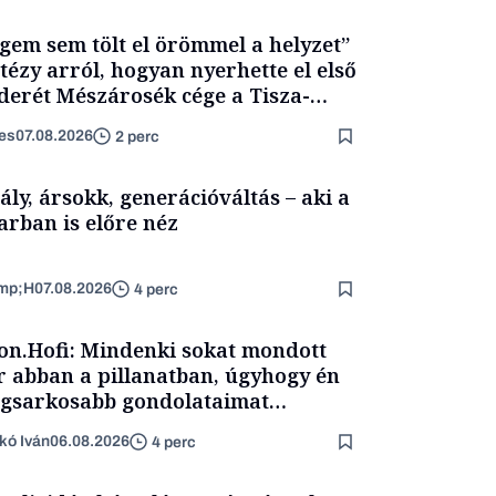
gem sem tölt el örömmel a helyzet”
itézy arról, hogyan nyerhette el első
derét Mészárosék cége a Tisza-
mány alatt
es
07.08.2026
2 perc
ály, ársokk, generációváltás – aki a
arban is előre néz
mp;H
07.08.2026
4 perc
on.Hofi: Mindenki sokat mondott
 abban a pillanatban, úgyhogy én
egsarkosabb gondolataimat
rtam kimondani
kó Iván
06.08.2026
4 perc