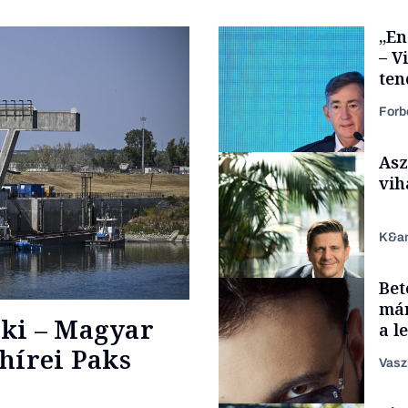
„En
– V
ten
kor
Forb
Asz
vih
K&a
Bet
Elszámoltatás
már
ki – Magyar
a l
aka
hírei Paks
Vasz
TÁMOGATÓI