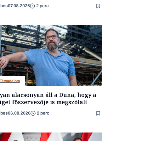
rbes
07.08.2026
2 perc
Társadalom
yan alacsonyan áll a Duna, hogy a
iget főszervezője is megszólalt
rbes
06.08.2026
2 perc