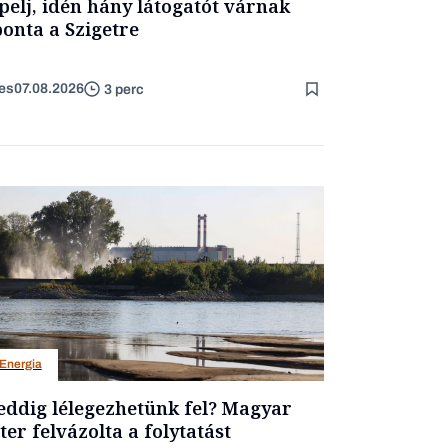
pelj, idén hány látogatót várnak
onta a Szigetre
es
07.08.2026
3 perc
Energia
ddig lélegezhetünk fel? Magyar
ter felvázolta a folytatást