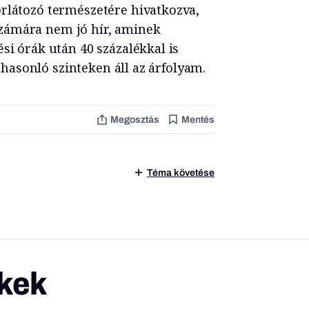
orlátozó természetére hivatkozva,
zámára nem jó hír, aminek
si órák után 40 százalékkal is
s hasonló szinteken áll az árfolyam.
Megosztás
Mentés
Téma követése
kek