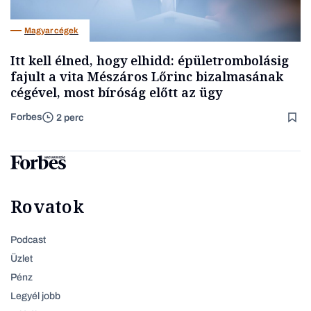
Magyar cégek
Itt kell élned, hogy elhidd: épületrombolásig
fajult a vita Mészáros Lőrinc bizalmasának
cégével, most bíróság előtt az ügy
Forbes
2 perc
Rovatok
Podcast
Üzlet
Pénz
Legyél jobb