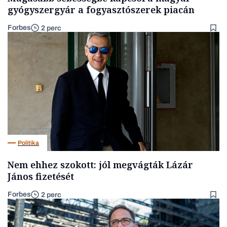
gyógyszergyár a fogyasztószerek piacán
Forbes
2 perc
Politika
Nem ehhez szokott: jól megvágták Lázár
János fizetését
Forbes
2 perc