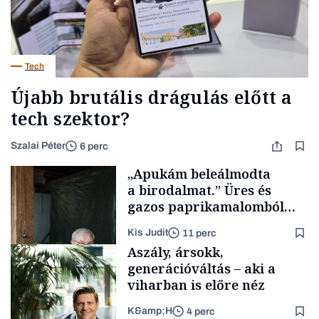
Tech
Újabb brutális drágulás előtt a
tech szektor?
Szalai Péter
6 perc
„Apukám beleálmodta
a birodalmat.” Üres és
gazos paprikamalomból
lett az igazi családi
Kis Judit
11 perc
fűszersztori
Aszály, ársokk,
generációváltás – aki a
viharban is előre néz
K&amp;H
4 perc
Családi