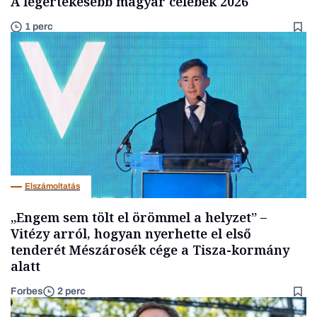
A legértékesebb magyar celebek 2026
1 perc
Elszámoltatás
„Engem sem tölt el örömmel a helyzet” –
Vitézy arról, hogyan nyerhette el első
tenderét Mészárosék cége a Tisza-kormány
alatt
Forbes
2 perc