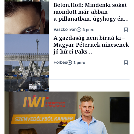
Beton.Hofi: Mindenki sokat
vállalkozások
mondott már abban
a pillanatban, úgyhogy én
a legsarkosabb
Vaszkó Iván
4 perc
gondolataimat akartam
TÁMOGATÓI
A gazdaság nem bírná ki –
TARTALOM
kimondani
Magyar Péternek nincsenek
jó hírei Paks
újraindításáról
Forbes
1 perc
Forbes-sztori
Energia