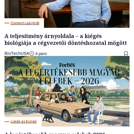
Content Lab HUB
A teljesítmény árnyoldala – a kiégés
biológiája a cégvezetői döntéshozatal mögött
BioTechUSA
4 perc
Listák és Extrák