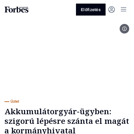
Előfizetés
MTI
Vagy fedezze fel a következő
témákat
Üzlet
Pénz
Zöld
Legyél jobb!
Üzlet
Akkumulátorgyár-ügyben:
szigorú lépésre szánta el magát
a kormányhivatal