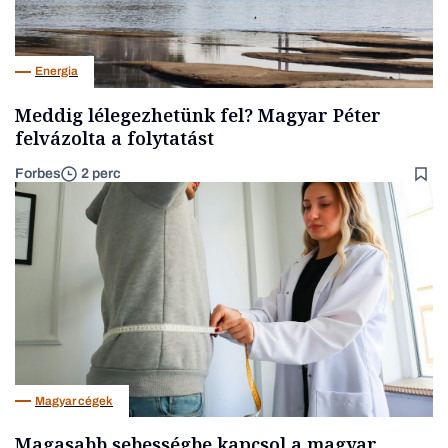
Energia
Meddig lélegezhetünk fel? Magyar Péter
felvázolta a folytatást
Forbes
2 perc
Magyar cégek
Magasabb sebességbe kapcsol a magyar