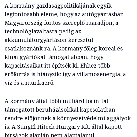
A kormány gazdaságpolitikájának egyik
legfontosabb eleme, hogy az autógyártásban
Magyarország fontos szereplő maradjon, a
technológiaváltásra pedig az
akkumulátorgyártáson keresztül
csatlakoznánk rá. A kormány főleg koreai és
kínai gyártókat támogat abban, hogy
kapacitásaikat itt építsék ki. Ehhez több
erőforrás is hiányzik: így a villamosenergia, a
víz és a munkaerő.
A kormány által több milliárd forinttal
támogatott beruházásokkal kapcsolatban
rendre előjönnek a környezetvédelmi aggályok
is. A SungEl Hitech Hungary Kft. által kapott
bírságok alapján nem alaptalanul.