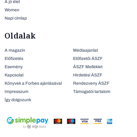
A jó élet
Women
Napi címlap
Oldalak
A magazin
Médiaajanlat
Előfizetés
Előfizetői ÁSZF
Esemény
ÁSZF Melléklet
Kapcsolat
Hirdetési ÁSZF
Könyvek a Forbes ajánlásával
Rendezveny ÁSZF
Impresszum
Támogatói tartalom
Így dolgozunk