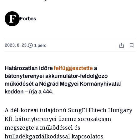
Forbes
2023. 8. 23.
1 perc
Határozatlan időre
felfüggesztette
a
bátonyterenyei akkumulátor-feldolgozó
működését a Nógrád Megyei Kormányhivatal
kedden – írja a 444.
A dél-koreai tulajdonú SungEl Hitech Hungary
Kft. bátonyterenyei üzeme sorozatosan
megszegte a működéssel és
hulladékgazdálkodással kapcsolatos