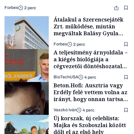
Forbes
2 perc
Átalakul a Szerencsejáték
Zrt. működése, miután
megváltak Balásy Gyula
cégétől
Forbes
2 perc
A teljesítmény árnyoldala –
a kiégés biológiája a
cégvezetői döntéshozatal
mögött
BioTechUSA
4 perc
Társadalom
Beton.Hofi: Ausztria vagy
Erdély felé vettem volna az
irányt, hogy onnan tartsam
lélegeztetőgépen a magyar
Vaszkó Iván
4 perc
zenét
Content Lab HUB
Új korszak, új celeblista:
Majka és Szoboszlai között
dőlt el az első hely