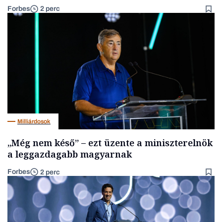
Forbes
2 perc
Milliárdosok
„Még nem késő” – ezt üzente a miniszterelnök
a leggazdagabb magyarnak
Forbes
2 perc