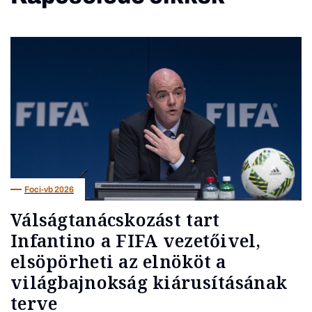
Foci-vb 2026
Válságtanácskozást tart
Infantino a FIFA vezetőivel,
elsöpörheti az elnököt a
világbajnokság kiárusításának
terve