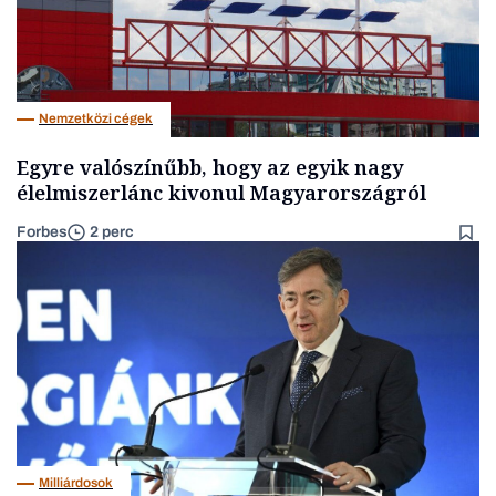
Nemzetközi cégek
Egyre valószínűbb, hogy az egyik nagy
élelmiszerlánc kivonul Magyarországról
Forbes
2 perc
Milliárdosok