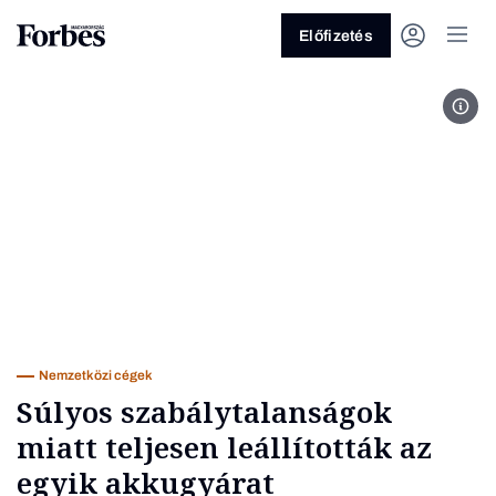
Előfizetés
Fotó
Vagy fedezze fel a következő
témákat
Üzlet
Pénz
Zöld
Legyél jobb!
Nemzetközi cégek
Súlyos szabálytalanságok
miatt teljesen leállították az
egyik akkugyárat