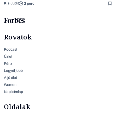
Kis Judit
2 perc
Rovatok
Podcast
Üzlet
Pénz
Legyél jobb
A jó élet
Women
Napi címlap
Oldalak