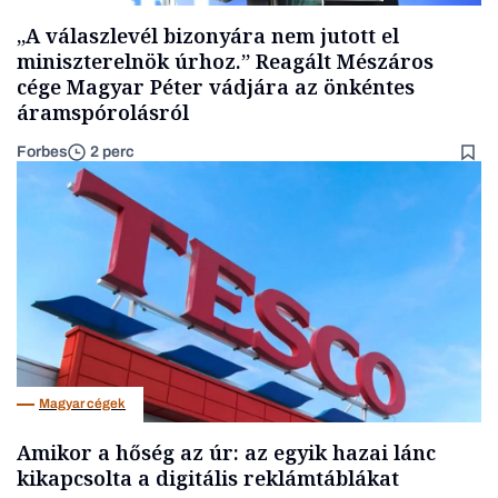
„A válaszlevél bizonyára nem jutott el
miniszterelnök úrhoz.” Reagált Mészáros
cége Magyar Péter vádjára az önkéntes
áramspórolásról
Forbes
2 perc
Magyar cégek
Amikor a hőség az úr: az egyik hazai lánc
kikapcsolta a digitális reklámtáblákat