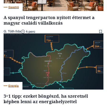
Gasztró
A spanyol tengerparton nyitott éttermet a
magyar családi vállalkozás
G. Tóth Ilda
4 perc
Energia
3+1 tipp: ezeket böngészd, ha szeretnél
képben lenni az energiahelyzettel