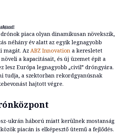
hallgasd!
t drónok piaca olyan dinamikusan növekszik,
ás néhány év alatt az egyik legnagyobb
ki magát. Az
ABZ Innovation
a keresletet
növeli a kapacitásait, és új üzemet épít a
ez lesz Európa legnagyobb „civil” dróngyára.
ni tudja, a szektorban rekordgyanúsnak
kebevonást hajtott végre.
drónközpont
rosz-ukrán háború miatt kerülnek mostanság
zközök piacán is elképesztő ütemű a fejlődés.