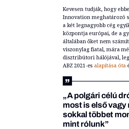
Kevesen tudják, hogy ebb
Innovation meghatározó sze
a két legnagyobb cég egyi
központja európai, de a gy
általában őket nem számít
viszonylag fiatal, mára m
disztribútori hálójával, l
ABZ 2021-es
alapítása óta
é
„A polgári célú d
most is első vagy
sokkal többet mon
mint rólunk”