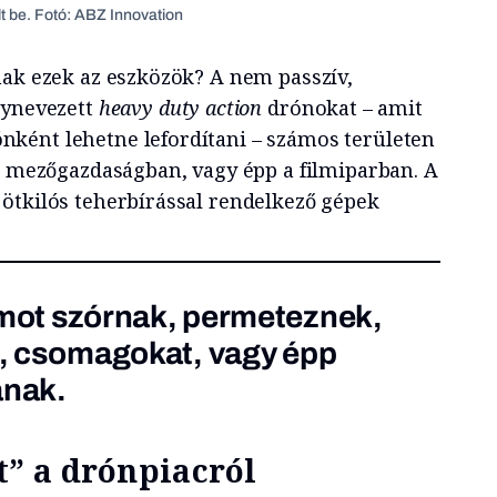
t be. Fotó: ABZ Innovation
nak ezek az eszközök? A nem passzív,
gynevezett
heavy duty action
drónokat – amit
ként lehetne lefordítani – számos területen
 a mezőgazdaságban, vagy épp a filmiparban. A
ötkilós teherbírással rendelkező gépek
umot szórnak, permeteznek,
ak, csomagokat, vagy épp
anak.
” a drónpiacról