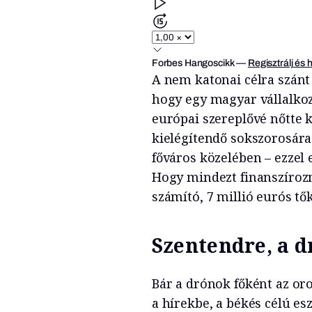
Forbes Hangoscikk
—
Regisztrálj és 
A nem katonai célra szán
hogy egy magyar vállalkoz
európai szereplővé nőtte 
kielégítendő sokszorosára 
főváros közelében – ezzel 
Hogy mindezt finanszíroz
számító, 7 millió eurós tő
Szentendre, a 
Bár a drónok főként az o
a hírekbe, a békés célú es