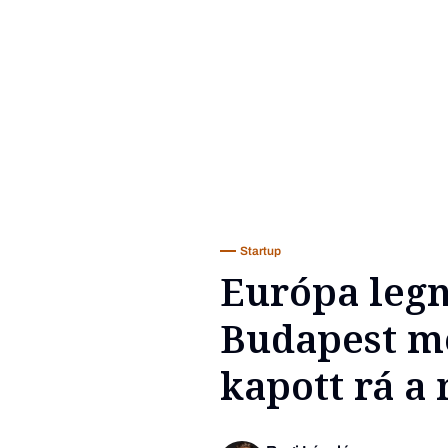
Startup
Európa leg
Budapest mel
kapott rá a