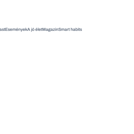
ast
Események
A jó élet
Magazin
Smart habits
Vagy fedezze fel a következő témákat
Üzlet
Pénz
Zöld
Legyél jobb!