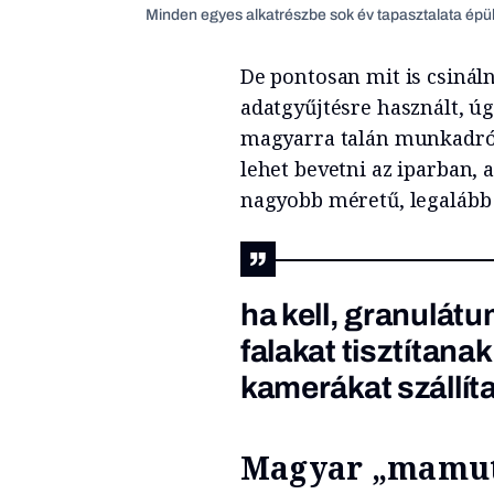
Minden egyes alkatrészbe sok év tapasztalata épül
De pontosan mit is csinál
adatgyűjtésre használt, ú
magyarra talán munkadrón
lehet bevetni az iparban,
nagyobb méretű, legalább 
ha kell, granulát
falakat tisztítan
kamerákat szállít
Magyar „mamut