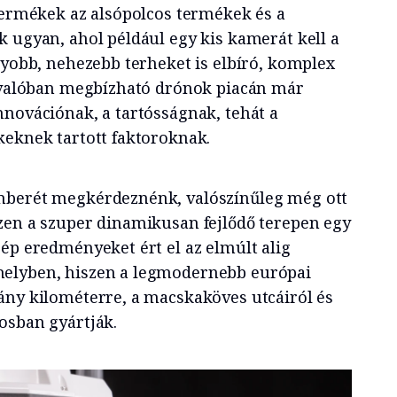
 termékek az alsópolcos termékek és a
k ugyan, ahol például egy kis kamerát kell a
gyobb, nehezebb terheket is elbíró, komplex
, valóban megbízható drónok piacán már
nnovációnak, a tartósságnak, tehát a
keknek tartott faktoroknak.
mberét megkérdeznénk, valószínűleg még ott
zen a szuper dinamikusan fejlődő terepen egy
zép eredményeket ért el az elmúlt alig
elyben, hiszen a legmodernebb európai
ány kilométerre, a macskaköves utcáiról és
osban gyártják.