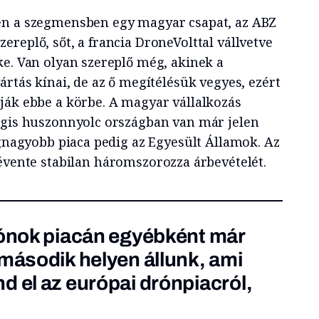
en a szegmensben egy magyar csapat, az ABZ
replő, sőt, a francia DroneVolttal vállvetve
ke. Van olyan szereplő még, akinek a
ártás kínai, de az ő megítélésük vegyes, ezért
ják ebbe a körbe. A magyar vállalkozás
égis huszonnyolc országban van már jelen
egnagyobb piaca pedig az Egyesült Államok. Az
vente stabilan háromszorozza árbevételét.
rónok piacán egyébként már
 második helyen állunk, ami
d el az európai drónpiacról,