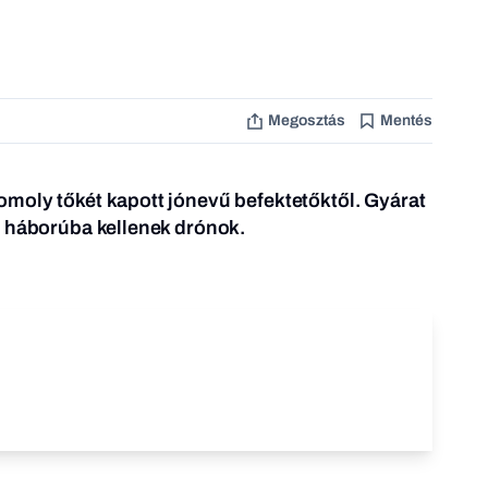
Megosztás
Mentés
moly tőkét kapott jónevű befektetőktől. Gyárat
a háborúba kellenek drónok.