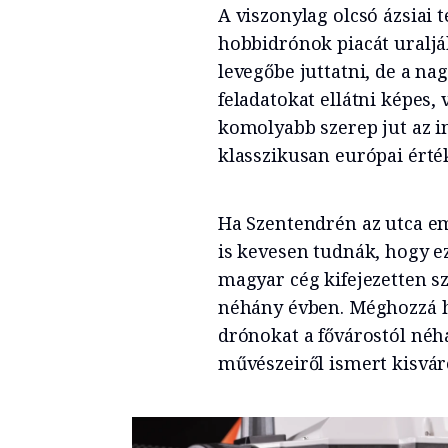
A viszonylag olcsó ázsiai
hobbidrónok piacát uraljá
levegőbe juttatni, de a na
feladatokat ellátni képes
komolyabb szerep jut az i
klasszikusan európai érté
Ha Szentendrén az utca e
is kevesen tudnák, hogy e
magyar cég kifejezetten s
néhány évben. Méghozzá h
drónokat a fővárostól néh
művészeiről ismert kisvár