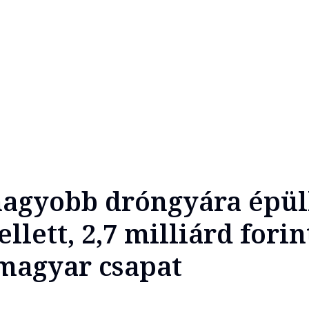
nagyobb dróngyára épül
lett, 2,7 milliárd forin
 magyar csapat