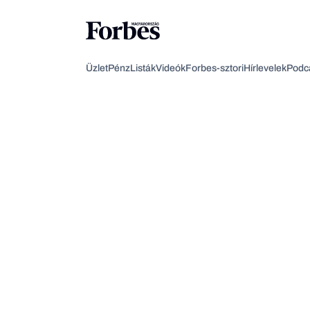
Üzlet
Pénz
Listák
Videók
Forbes-sztori
Hírlevelek
Podc