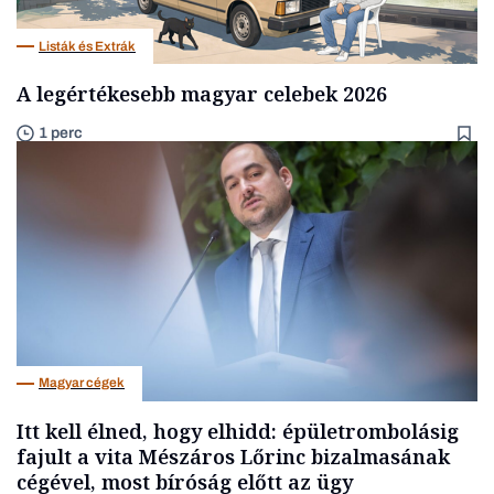
Listák és Extrák
A legértékesebb magyar celebek 2026
1 perc
Magyar cégek
Itt kell élned, hogy elhidd: épületrombolásig
fajult a vita Mészáros Lőrinc bizalmasának
cégével, most bíróság előtt az ügy