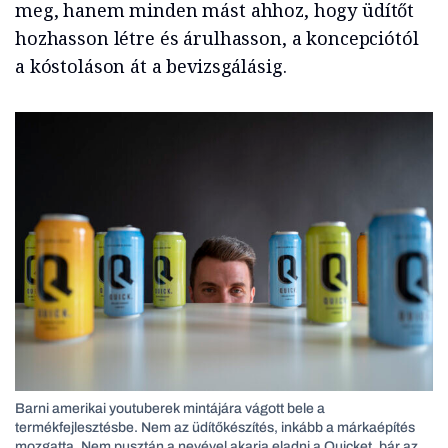
meg, hanem minden mást ahhoz, hogy üdítőt
hozhasson létre és árulhasson, a koncepciótól
a kóstoláson át a bevizsgálásig.
Barni amerikai youtuberek mintájára vágott bele a
termékfejlesztésbe. Nem az üdítőkészítés, inkább a márkaépítés
mozgatta. Nem pusztán a nevével akarja eladni a Quicket, bár az