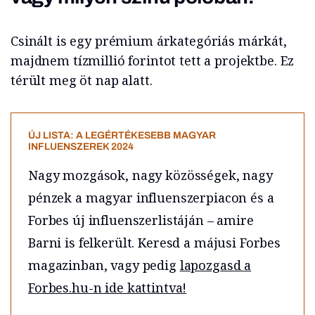
Csinált is egy prémium árkategóriás márkát,
majdnem tízmillió forintot tett a projektbe. Ez
térült meg öt nap alatt.
ÚJ LISTA: A LEGÉRTÉKESEBB MAGYAR
INFLUENSZEREK 2024
Nagy mozgások, nagy közösségek, nagy
pénzek a magyar influenszerpiacon és a
Forbes új influenszerlistáján – amire
Barni is felkerült. Keresd a májusi Forbes
magazinban, vagy pedig
lapozgasd a
Forbes.hu-n ide kattintva!