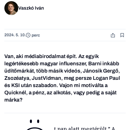
Vaszkó Iván
2024. 5. 10.
perc
Van, aki médiabirodalmat épít. Az egyik
legértékesebb magyar influenszer, Barni inkább
üdítőmárkát, több másik videós, Jánosik Gergő,
Zsozéatya, JustVidman, meg persze Logan Paul
és KSI után szabadon. Vajon mi motiválta a
Quicknél, a pénz, az alkotás, vagy pedig a saját
márka?
t nap alatt megtérült.” A