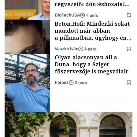
cégvezetői döntéshozatal
mögött
BioTechUSA
4 perc
Politika
Beton.Hofi: Mindenki sokat
mondott már abban
a pillanatban, úgyhogy én
a legsarkosabb
Vaszkó Iván
4 perc
gondolataimat akartam
Content Lab HUB
Olyan alacsonyan áll a
kimondani
Duna, hogy a Sziget
főszervezője is megszólalt
Forbes
2 perc
Forbes-sztori
Társadalom