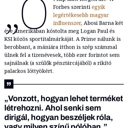
„Ö
Forbes szerinti
egyik
legértékesebb magyar
influenszer,
Abosi Barna két
éve Amerikában kóstolta meg Logan Paul és
KSI közös sportitalmárkáját. A Prime nálunk is
berobbant, a mániára itthon is szép számmal
ülnek fel a tizenévesek, több ezer forintot sem
sajnálnak (a szülők pénztárcájából) a rikító
palackos löttyökért.
„Vonzott, hogyan lehet terméket
létrehozni. Ahol senki sem
dirigál, hogyan beszéljek róla,
vagy milyen színű pólóban.”