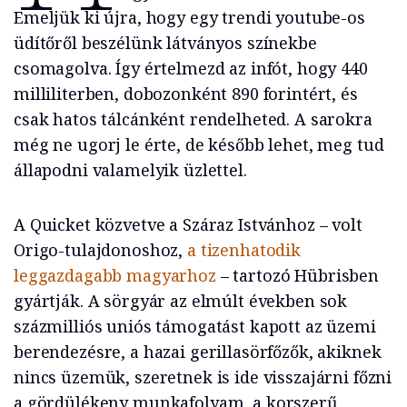
Emeljük ki újra, hogy egy trendi youtube-os
üdítőről beszélünk látványos színekbe
csomagolva. Így értelmezd az infót, hogy 440
milliliterben, dobozonként 890 forintért, és
csak hatos tálcánként rendelheted. A sarokra
még ne ugorj le érte, de később lehet, meg tud
állapodni valamelyik üzlettel.
A Quicket közvetve a Száraz Istvánhoz – volt
Origo-tulajdonoshoz,
a tizenhatodik
leggazdagabb magyarhoz
– tartozó Hübrisben
gyártják. A sörgyár az elmúlt években sok
százmilliós uniós támogatást kapott az üzemi
berendezésre, a hazai gerillasörfőzők, akiknek
nincs üzemük, szeretnek is ide visszajárni főzni
a gördülékeny munkafolyam, a korszerű