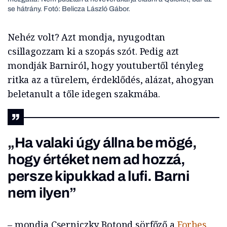
se hátrány. Fotó: Belicza László Gábor.
Nehéz volt? Azt mondja, nyugodtan
csillagozzam ki a szopás szót. Pedig azt
mondják Barniról, hogy youtubertől tényleg
ritka az a türelem, érdeklődés, alázat, ahogyan
beletanult a tőle idegen szakmába.
„Ha valaki úgy állna be mögé,
hogy értéket nem ad hozzá,
persze kipukkad a lufi. Barni
nem ilyen”
– mondja Cserniczky Botond sörfőző a
Forbes