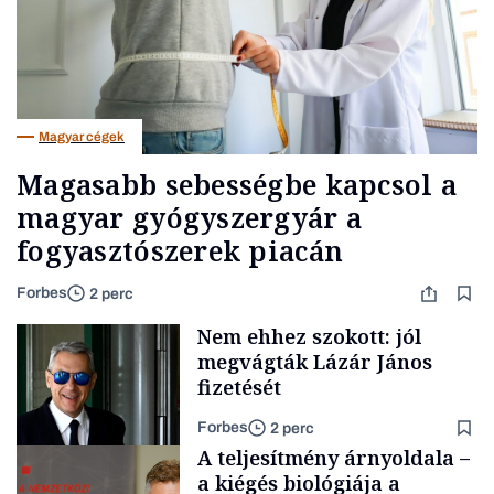
Magyar cégek
Magasabb sebességbe kapcsol a
magyar gyógyszergyár a
fogyasztószerek piacán
Forbes
2 perc
Nem ehhez szokott: jól
megvágták Lázár János
fizetését
Forbes
2 perc
A teljesítmény árnyoldala –
a kiégés biológiája a