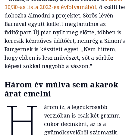
30/30-as lista 2022-es évfolyamából,
ő szállt be
dobozba álmodni a projektet. Sörös lévén
Barnival együtt kellett megtanulnia az
üdítőipart. Új piac nyílt meg előtte, többen is
keresik kézműves üdítőért, nemrég a Simon’s
Burgernek is készített egyet. „Nem hittem,
hogy ebben is lesz művészet, sőt a sörhöz
képest sokkal nagyobb a vászon.”
Három év múlva sem akarok
árat emelni
H
árom íz, a legcukrosabb
verzióban is csak két gramm
cukor decinként, az is a
gyümölcsvelőből származik.