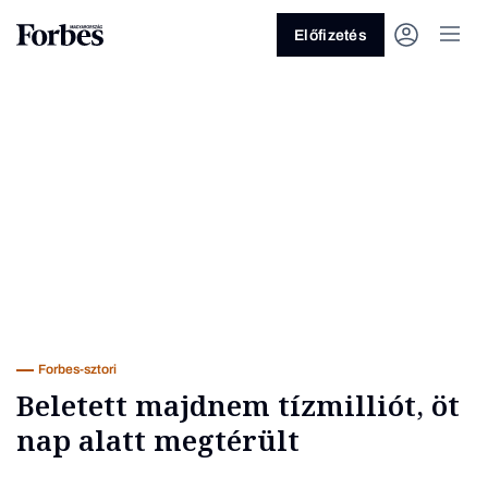
Előfizetés
Vagy fedezze fel a következő
témákat
Üzlet
Pénz
Zöld
Legyél jobb!
Forbes-sztori
Beletett majdnem tízmilliót, öt
nap alatt megtérült