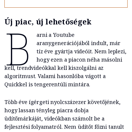
Új piac, új lehetőségek
B
arni a Youtube
aranygenerációjából indult, már
tíz éve gyártja videóit. Nem leplezi,
hogy ezen a piacon néha másolni
kell, trendvideókkal kell kiszolgálni az
algoritmust. Valami hasonlóba vágott a
Quickkel is tengerentúli mintára.
Több éve ígérgeti nyolcszázezer követőjének,
hogy lassan tényleg piacra dobja
üdítőmárkáját, videókban számolt be a
fejlesztési folyamatról. Nem üdítőt főzni tanult