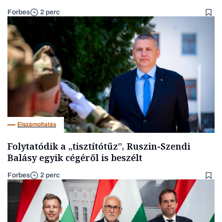
Forbes
2 perc
Elszámoltatás
Folytatódik a „tisztítótűz”, Ruszin-Szendi
Balásy egyik cégéről is beszélt
Forbes
2 perc