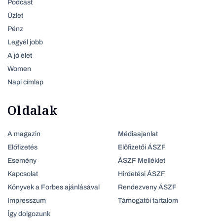
Podcast
Üzlet
Pénz
Legyél jobb
A jó élet
Women
Napi címlap
Oldalak
A magazin
Médiaajanlat
Előfizetés
Előfizetői ÁSZF
Esemény
ÁSZF Melléklet
Kapcsolat
Hirdetési ÁSZF
Könyvek a Forbes ajánlásával
Rendezveny ÁSZF
Impresszum
Támogatói tartalom
Így dolgozunk