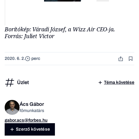
Borítókép: Váradi József, a Wizz Air CEO-ja.
Forrás: Juliet Victor
2020. 6. 2.
perc
Üzlet
Téma követése
Ács Gábor
főmunkatárs
gabor.acs@forbes.hu
Szerző követése