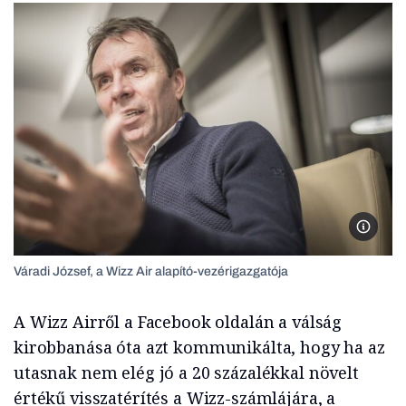
Váradi 
Váradi József, a Wizz Air alapító-vezérigazgatója
A Wizz Airről a Facebook oldalán a válság
kirobbanása óta azt kommunikálta, hogy ha az
utasnak nem elég jó a 20 százalékkal növelt
értékű visszatérítés a Wizz-számlájára, a