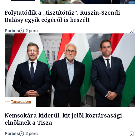
Folytatódik a „tisztítótűz”, Ruszin-Szendi
Balásy egyik cégéről is beszélt
Forbes
2 perc
Társadalom
Nemsokára kiderül, kit jelöl köztársasági
elnöknek a Tisza
Forbes
2 perc