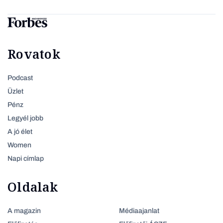
Rovatok
Podcast
Üzlet
Pénz
Legyél jobb
A jó élet
Women
Napi címlap
Oldalak
A magazin
Médiaajanlat