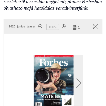
részleteiről a szerdán megjelenő, júniusi Forbesban
olvasható majd hatoldalas Váradi-interjúnk.