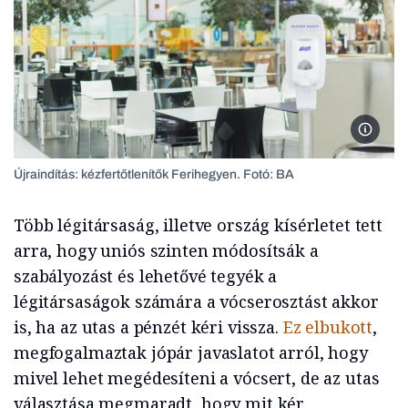
Újraind
Újraindítás: kézfertőtlenítők Ferihegyen. Fotó: BA
Több légitársaság, illetve ország kísérletet tett
arra, hogy uniós szinten módosítsák a
szabályozást és lehetővé tegyék a
légitársaságok számára a vócserosztást akkor
is, ha az utas a pénzét kéri vissza.
Ez elbukott
,
megfogalmaztak jópár javaslatot arról, hogy
mivel lehet megédesíteni a vócsert, de az utas
választása megmaradt, hogy mit kér.