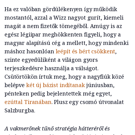
Ha ez valóban gördülékenyen így működik
mostantól, azzal a Wizz nagyot gurít, kiemeli
magát a nem fizetők tömegéből. Amúgy is az
egész légiipar meghökkenten figyeli, hogy a
magyar alapítású cég a mellett, hogy mindenki
máshoz hasonlóan
leépít és bért csökkent
,
szinte egyedüliként a világon gyors
terjeszkedésre használja a válságot.
Csütörtökön írtuk meg, hogy a nagyfiúk közé
belépve
két új bázist indítanak
júniusban,
pénteken pedig bejelentettek még egyet,
ezúttal Tiranában
. Plusz egy csomó útvonalat
Salzburgba.
A vakmerőnek tűnő stratégia hátteréről és