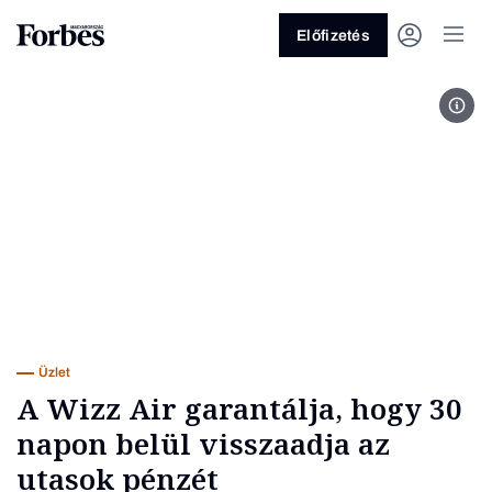
Előfizetés
Vára
Vagy fedezze fel a következő
témákat
Üzlet
Pénz
Zöld
Legyél jobb!
Üzlet
A Wizz Air garantálja, hogy 30
napon belül visszaadja az
utasok pénzét