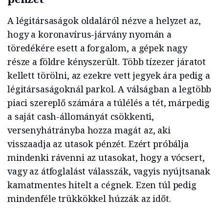
A légitársaságok oldaláról nézve a helyzet az,
hogy a koronavírus-járvány nyomán a
töredékére esett a forgalom, a gépek nagy
része a földre kényszerült. Több tízezer járatot
kellett törölni, az ezekre vett jegyek ára pedig a
légitársaságoknál parkol. A válságban a legtöbb
piaci szereplő számára a túlélés a tét, márpedig
a saját cash-állományát csökkenti,
versenyhátrányba hozza magát az, aki
visszaadja az utasok pénzét. Ezért próbálja
mindenki rávenni az utasokat, hogy a vócsert,
vagy az átfoglalást válasszák, vagyis nyújtsanak
kamatmentes hitelt a cégnek. Ezen túl pedig
mindenféle trükkökkel húzzák az időt.