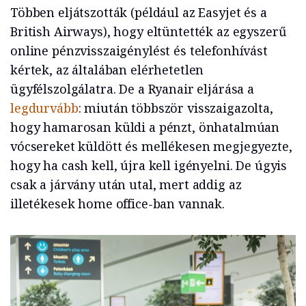
Többen eljátszották (például az Easyjet és a
British Airways), hogy eltüntették az egyszerű
online pénzvisszaigénylést és telefonhívást
kértek, az általában elérhetetlen
ügyfélszolgálatra. De a Ryanair eljárása a
legdurvább
: miután többször visszaigazolta,
hogy hamarosan küldi a pénzt, önhatalmúan
vócsereket küldött és mellékesen megjegyezte,
hogy ha cash kell, újra kell igényelni. De úgyis
csak a járvány után utal, mert addig az
illetékesek home office-ban vannak.