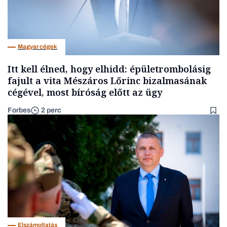
Magyar cégek
Itt kell élned, hogy elhidd: épületrombolásig
fajult a vita Mészáros Lőrinc bizalmasának
cégével, most bíróság előtt az ügy
Forbes
2 perc
Elszámoltatás