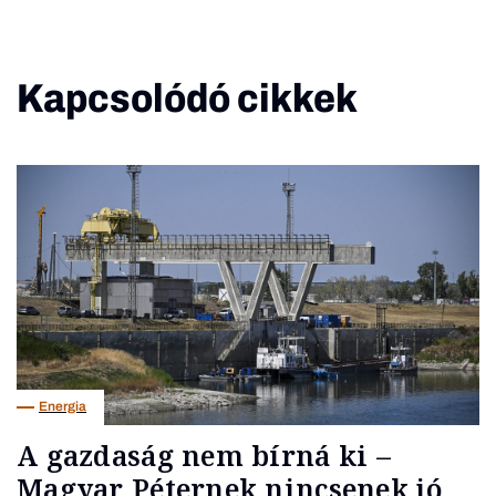
Kapcsolódó cikkek
Energia
A gazdaság nem bírná ki –
Magyar Péternek nincsenek jó