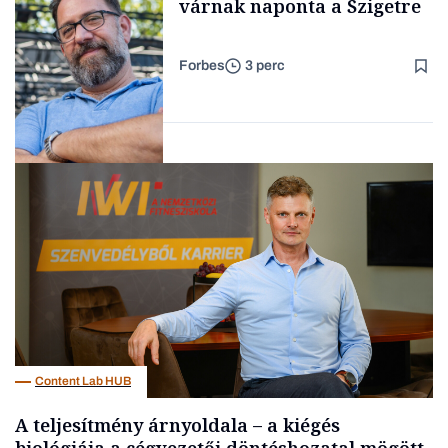
várnak naponta a Szigetre
Forbes
3 perc
Forbes-sztori
Kultúra
Content Lab HUB
A teljesítmény árnyoldala – a kiégés
biológiája a cégvezetői döntéshozatal mögött