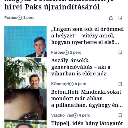
hírei Paks újraindításáról
Forbes
1 perc
„Engem sem tölt el örömmel
a helyzet” – Vitézy arról,
hogyan nyerhette el első
tenderét Mészárosék cége a
Forbes
2 perc
Tisza-kormány alatt
Aszály, ársokk,
generációváltás – aki a
viharban is előre néz
K&amp;H
4 perc
Elszámoltatás
Beton.Hofi: Mindenki sokat
mondott már abban
a pillanatban, úgyhogy én
a legsarkosabb
Vaszkó Iván
4 perc
gondolataimat akartam
TÁMOGATÓI
Tippelj, idén hány látogatót
TARTALOM
kimondani