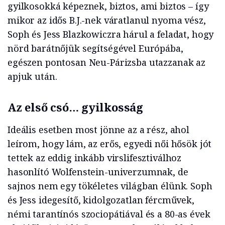
gyilkosokká képeznek, biztos, ami biztos – így
mikor az idős B.J.-nek váratlanul nyoma vész,
Soph és Jess Blazkowiczra hárul a feladat, hogy
nörd barátnőjük segítségével Európába,
egészen pontosan Neu-Párizsba utazzanak az
apjuk után.
Az első csó… gyilkosság
Ideális esetben most jönne az a rész, ahol
leírom, hogy lám, az erős, egyedi női hősök jót
tettek az eddig inkább virslifesztiválhoz
hasonlító Wolfenstein-univerzumnak, de
sajnos nem egy tökéletes világban élünk. Soph
és Jess idegesítő, kidolgozatlan fércművek,
némi tarantínós szociopátiával és a 80-as évek