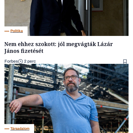
Politika
Nem ehhez szokott: jól megvágták Lázár
János fizetését
Forbes
2 perc
Társadalom