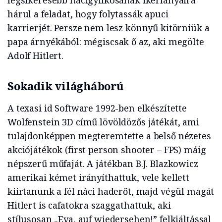
legsikeresebb nácigyilkosának ikerlányaira
hárul a feladat, hogy folytassák apuci
karrierjét. Persze nem lesz könnyű kitörniük a
papa árnyékából: mégiscsak ő az, aki megölte
Adolf Hitlert.
Sokadik világháború
A texasi id Software 1992-ben elkészítette
Wolfenstein 3D című lövöldözős játékát, ami
tulajdonképpen megteremtette a belső nézetes
akciójátékok (first person shooter – FPS) máig
népszerű műfaját. A játékban B.J. Blazkowicz
amerikai kémet irányíthattuk, vele kellett
kiirtanunk a fél náci haderőt, majd végül magát
Hitlert is cafatokra szaggathattuk, aki
stílusosan „Eva, auf wiedersehen!” felkiáltással