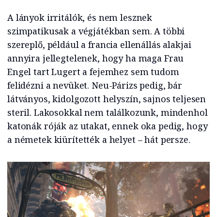
A lányok irritálók, és nem lesznek
szimpatikusak a végjátékban sem. A többi
szereplő, például a francia ellenállás alakjai
annyira jellegtelenek, hogy ha maga Frau
Engel tart Lugert a fejemhez sem tudom
felidézni a nevüket. Neu-Párizs pedig, bár
látványos, kidolgozott helyszín, sajnos teljesen
steril. Lakosokkal nem találkozunk, mindenhol
katonák róják az utakat, ennek oka pedig, hogy
a németek kiürítették a helyet – hát persze.