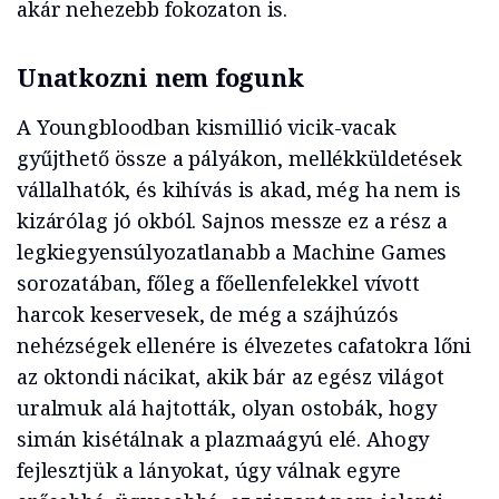
akár nehezebb fokozaton is.
Unatkozni nem fogunk
A Youngbloodban kismillió vicik-vacak
gyűjthető össze a pályákon, mellékküldetések
vállalhatók, és kihívás is akad, még ha nem is
kizárólag jó okból. Sajnos messze ez a rész a
legkiegyensúlyozatlanabb a Machine Games
sorozatában, főleg a főellenfelekkel vívott
harcok keservesek, de még a szájhúzós
nehézségek ellenére is élvezetes cafatokra lőni
az oktondi nácikat, akik bár az egész világot
uralmuk alá hajtották, olyan ostobák, hogy
simán kisétálnak a plazmaágyú elé. Ahogy
fejlesztjük a lányokat, úgy válnak egyre