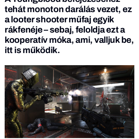
tehát monoton darálás vezet, ez
a looter shooter műfaj egyik
rákfenéje – sebaj, feloldja ezt a
kooperatív móka, ami, valljuk be,
itt is működik.