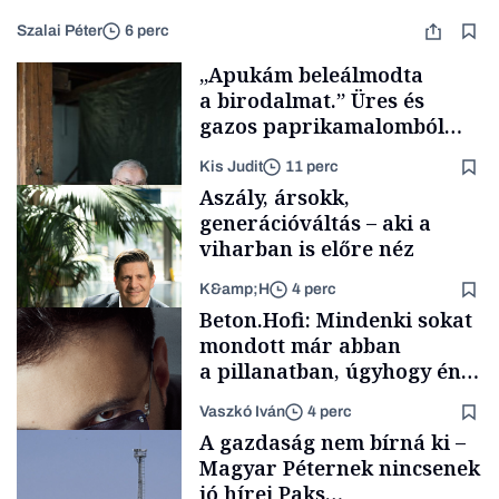
Szalai Péter
6 perc
„Apukám beleálmodta
a birodalmat.” Üres és
gazos paprikamalomból
lett az igazi családi
Kis Judit
11 perc
fűszersztori
Aszály, ársokk,
generációváltás – aki a
viharban is előre néz
K&amp;H
4 perc
Családi
Beton.Hofi: Mindenki sokat
vállalkozások
mondott már abban
a pillanatban, úgyhogy én
a legsarkosabb
Vaszkó Iván
4 perc
gondolataimat akartam
TÁMOGATÓI
A gazdaság nem bírná ki –
TARTALOM
kimondani
Magyar Péternek nincsenek
jó hírei Paks