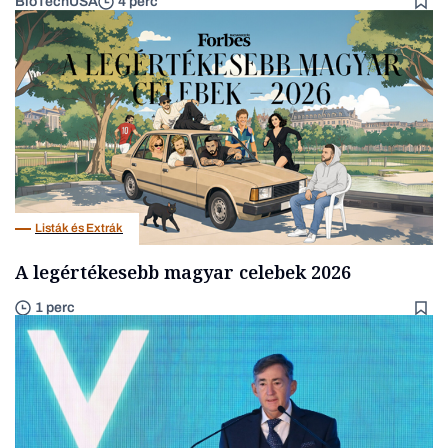
BioTechUSA
4 perc
Listák és Extrák
A legértékesebb magyar celebek 2026
1 perc