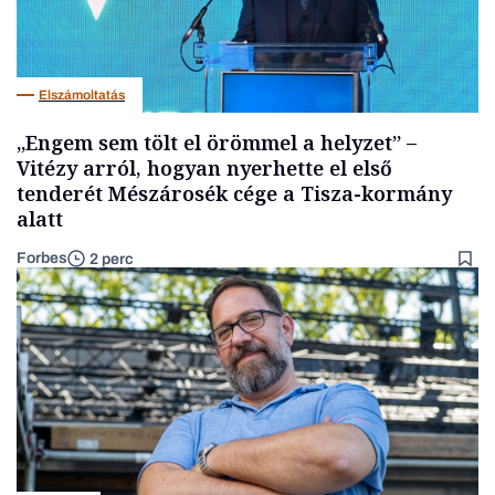
Elszámoltatás
„Engem sem tölt el örömmel a helyzet” –
Vitézy arról, hogyan nyerhette el első
tenderét Mészárosék cége a Tisza-kormány
alatt
Forbes
2 perc