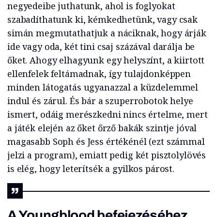
negyedeibe juthatunk, ahol is foglyokat
szabadíthatunk ki, kémkedhetünk, vagy csak
simán megmutathatjuk a náciknak, hogy árják
ide vagy oda, két tini csaj százával darálja be
őket. Ahogy elhagyunk egy helyszínt, a kiirtott
ellenfelek feltámadnak, így tulajdonképpen
minden látogatás ugyanazzal a küzdelemmel
indul és zárul. És bár a szuperrobotok helye
ismert, odáig merészkedni nincs értelme, mert
a játék elején az őket őrző bakák szintje jóval
magasabb Soph és Jess értékénél (ezt számmal
jelzi a program), emiatt pedig két pisztolylövés
is elég, hogy leterítsék a gyilkos párost.
A Youngblood befejezéséhez