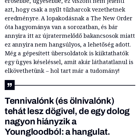
erősebbé, ügyesebbé, ez viszont nem jelenti
azt, hogy csak a nyílt tűzharcok vezethetnek
eredményre. A lopakodásnak a The New Order
óta hagyománya van a sorozatban, és bár
annyira itt az újratermelődő bakancsosok miatt
ez annyira nem hangsúlyos, a lehetőség adott.
Még a gépesített übersoldatok is kiiktathatók
egy ügyes késeléssel, amit akár láthatatlanul is
elkövethetünk – hol tart már a tudomány!
Tennivalónk (és ölnivalónk)
tehát lesz dögivel, de egy dolog
nagyon hiányzik a
Youngloodból: a hangulat.