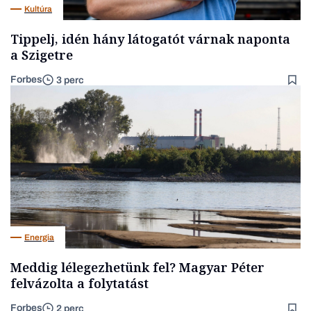
Kultúra
Tippelj, idén hány látogatót várnak naponta
a Szigetre
Forbes
3 perc
Energia
Meddig lélegezhetünk fel? Magyar Péter
felvázolta a folytatást
Forbes
2 perc