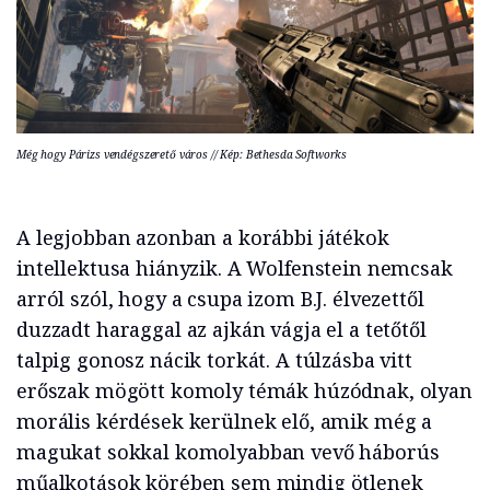
Még hogy Párizs vendégszerető város // Kép: Bethesda Softworks
A legjobban azonban a korábbi játékok
intellektusa hiányzik. A Wolfenstein nemcsak
arról szól, hogy a csupa izom B.J. élvezettől
duzzadt haraggal az ajkán vágja el a tetőtől
talpig gonosz nácik torkát. A túlzásba vitt
erőszak mögött komoly témák húzódnak, olyan
morális kérdések kerülnek elő, amik még a
magukat sokkal komolyabban vevő háborús
műalkotások körében sem mindig ötlenek