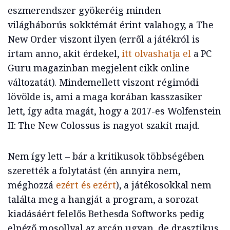
eszmerendszer gyökeréig minden
világháborús sokktémát érint valahogy, a The
New Order viszont ilyen (erről a játékról is
írtam anno, akit érdekel,
itt olvashatja el
a PC
Guru magazinban megjelent cikk online
változatát). Mindemellett viszont régimódi
lövölde is, ami a maga korában kasszasiker
lett, így adta magát, hogy a 2017-es Wolfenstein
II: The New Colossus is nagyot szakít majd.
Nem így lett – bár a kritikusok többségében
szerették a folytatást (én annyira nem,
méghozzá
ezért és ezért
), a játékosokkal nem
találta meg a hangját a program, a sorozat
kiadásáért felelős Bethesda Softworks pedig
elnéző mosollyal az arcán ugyan, de drasztikus