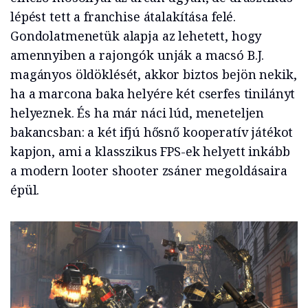
lépést tett a franchise átalakítása felé.
Gondolatmenetük alapja az lehetett, hogy
amennyiben a rajongók unják a macsó B.J.
magányos öldöklését, akkor biztos bejön nekik,
ha a marcona baka helyére két cserfes tinilányt
helyeznek. És ha már náci lúd, meneteljen
bakancsban: a két ifjú hősnő kooperatív játékot
kapjon, ami a klasszikus FPS-ek helyett inkább
a modern looter shooter zsáner megoldásaira
épül.