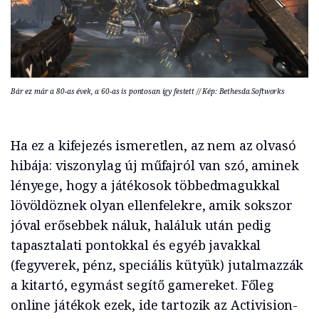
Bár ez már a 80-as évek, a 60-as is pontosan így festett // Kép: Bethesda Softworks
Ha ez a kifejezés ismeretlen, az nem az olvasó
hibája: viszonylag új műfajról van szó, aminek
lényege, hogy a játékosok többedmagukkal
lövöldöznek olyan ellenfelekre, amik sokszor
jóval erősebbek náluk, haláluk után pedig
tapasztalati pontokkal és egyéb javakkal
(fegyverek, pénz, speciális kütyük) jutalmazzák
a kitartó, egymást segítő gamereket. Főleg
online játékok ezek, ide tartozik az Activision-