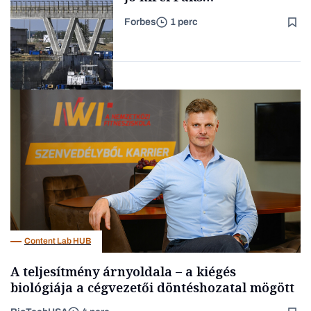
újraindításáról
Forbes
1 perc
Forbes-sztori
Energia
Content Lab HUB
A teljesítmény árnyoldala – a kiégés
biológiája a cégvezetői döntéshozatal mögött