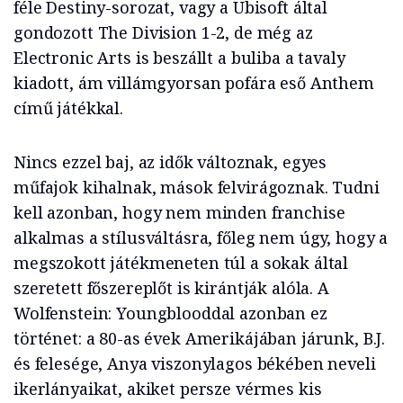
féle Destiny-sorozat, vagy a Ubisoft által
gondozott The Division 1-2, de még az
Electronic Arts is beszállt a buliba a tavaly
kiadott, ám villámgyorsan pofára eső Anthem
című játékkal.
Nincs ezzel baj, az idők változnak, egyes
műfajok kihalnak, mások felvirágoznak. Tudni
kell azonban, hogy nem minden franchise
alkalmas a stílusváltásra, főleg nem úgy, hogy a
megszokott játékmeneten túl a sokak által
szeretett főszereplőt is kirántják alóla. A
Wolfenstein: Youngblooddal azonban ez
történet: a 80-as évek Amerikájában járunk, B.J.
és felesége, Anya viszonylagos békében neveli
ikerlányaikat, akiket persze vérmes kis