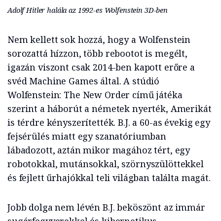
Adolf Hitler halála az 1992-es Wolfenstein 3D-ben
Nem kellett sok hozzá, hogy a Wolfenstein
sorozattá hízzon, több rebootot is megélt,
igazán viszont csak 2014-ben kapott erőre a
svéd Machine Games által. A stúdió
Wolfenstein: The New Order című játéka
szerint a háborút a németek nyerték, Amerikát
is térdre kényszerítették. B.J. a 60-as évekig egy
fejsérülés miatt egy szanatóriumban
lábadozott, aztán mikor magához tért, egy
robotokkal, mutánsokkal, szörnyszülöttekkel
és fejlett űrhajókkal teli világban találta magát.
Jobb dolga nem lévén B.J. beköszönt az immár