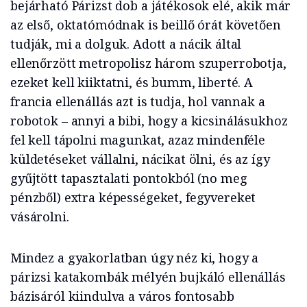
bejárható Párizst dob a játékosok elé, akik már
az első, oktatómódnak is beillő órát követően
tudják, mi a dolguk. Adott a nácik által
ellenőrzött metropolisz három szuperrobotja,
ezeket kell kiiktatni, és bumm, liberté. A
francia ellenállás azt is tudja, hol vannak a
robotok – annyi a bibi, hogy a kicsinálásukhoz
fel kell tápolni magunkat, azaz mindenféle
küldetéseket vállalni, nácikat ölni, és az így
gyűjtött tapasztalati pontokból (no meg
pénzből) extra képességeket, fegyvereket
vásárolni.
Mindez a gyakorlatban úgy néz ki, hogy a
párizsi katakombák mélyén bujkáló ellenállás
bázisáról kiindulva a város fontosabb