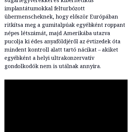
sugárfegyverekkel és kibernetikus
implantátumokkal felturbózott
übermenscheknek, hogy először Európában
ritkítsa meg a gumitalpúak egyébként roppant
népes létszámát, majd Amerikába utazva
pucolja ki édes anyaföldjéről az évtizedek óta
mindent kontroll alatt tartó nácikat – akiket
egyébként a helyi ultrakonzervatív
gondolkodók nem is utálnak annyira.