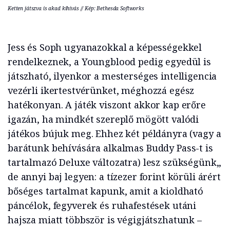
Ketten játszva is akad kihívás // Kép: Bethesda Softworks
Jess és Soph ugyanazokkal a képességekkel
rendelkeznek, a Youngblood pedig egyedül is
játszható, ilyenkor a mesterséges intelligencia
vezérli ikertestvérünket, méghozzá egész
hatékonyan. A játék viszont akkor kap erőre
igazán, ha mindkét szereplő mögött valódi
játékos bújuk meg. Ehhez két példányra (vagy a
barátunk behívására alkalmas Buddy Pass-t is
tartalmazó Deluxe változatra) lesz szükségünk,,
de annyi baj legyen: a tízezer forint körüli árért
bőséges tartalmat kapunk, amit a kioldható
páncélok, fegyverek és ruhafestések utáni
hajsza miatt többször is végigjátszhatunk –