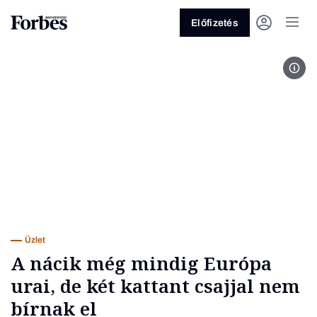
Előfizetés
Kép:
Vagy fedezze fel a következő
témákat
Üzlet
Pénz
Zöld
Legyél jobb!
Üzlet
A nácik még mindig Európa
urai, de két kattant csajjal nem
bírnak el