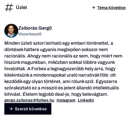
Üzlet
Téma követése
Zsiborás Gergő
főszerkesztő
Minden üzleti sztori leírható egy emberi történettel, a
döntések háttere ugyanis meglepően sokszor nem
racionális. Ahogy nem racionális az sem, hogy miért nem
hiszünk magunkban, miközben sokkal többre vagyunk
hivatottak. A Forbes a legnagyszerűbb hely arra, hogy
kitekintsünk a mindennapokat uraló narratívák fölé: ott
kezdődik egy olyan történet, ami rólunk szól. Egyszerre
szórakoztató ez a misszió és jelent állandó intellektuális
kihívást. Életem legjobb deal-je, hogy belevágtam.
gergo.zsiboras@forbes.hu
Instagram
Linkedin
Szerző követése