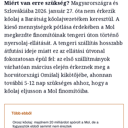
Miért van erre szükség?
Magyarországra és
Szlovákiába 2026. január 27. óta nem érkezik
kőolaj a Barátság kőolajvezetéken keresztül. A
kieső mennyiségek pótlása érdekében a Mol
megkezdte finomítóinak tengeri úton történő
nyersolaj-ellátását. A tengeri szállítás hosszabb
átfutási ideje miatt ez az ellátási útvonal
fokozatosan épül fel: az első szállítmányok
várhatóan március elején érkeznek meg a
horvátországi Omišalj kikötőjébe, ahonnan
további 5-12 nap szükséges ahhoz, hogy a
kőolaj eljusson a Mol finomítóiba.
Több ebből
Orosz kőolaj: majdnem 20 milliárdot spórolt a Mol, de a
fogyasztók ebből semmit nem éreztek