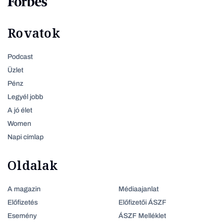
Rovatok
Podcast
Üzlet
Pénz
Legyél jobb
A jó élet
Women
Napi címlap
Oldalak
A magazin
Médiaajanlat
Előfizetés
Előfizetői ÁSZF
Esemény
ÁSZF Melléklet