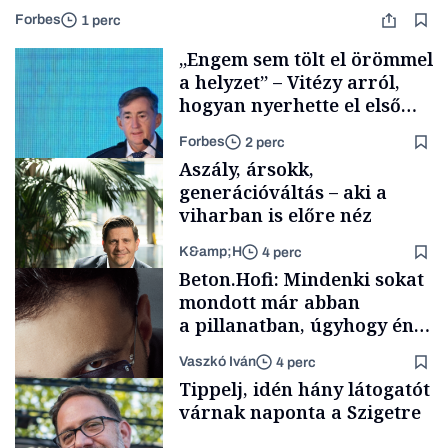
Forbes
1 perc
„Engem sem tölt el örömmel
a helyzet” – Vitézy arról,
hogyan nyerhette el első
tenderét Mészárosék cége a
Forbes
2 perc
Tisza-kormány alatt
Aszály, ársokk,
generációváltás – aki a
viharban is előre néz
K&amp;H
4 perc
Elszámoltatás
Beton.Hofi: Mindenki sokat
mondott már abban
a pillanatban, úgyhogy én
a legsarkosabb
Vaszkó Iván
4 perc
gondolataimat akartam
TÁMOGATÓI
Tippelj, idén hány látogatót
TARTALOM
kimondani
várnak naponta a Szigetre