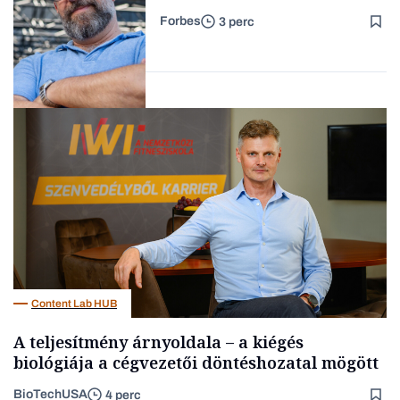
Forbes
3 perc
Forbes-sztori
Kultúra
Content Lab HUB
A teljesítmény árnyoldala – a kiégés
biológiája a cégvezetői döntéshozatal mögött
BioTechUSA
4 perc