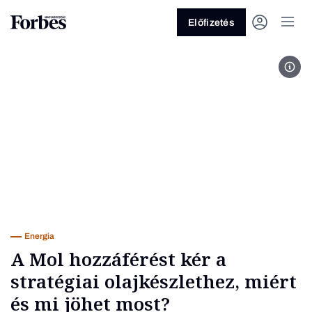
Előfizetés
A Mo
Vagy fedezze fel a következő
témákat
Üzlet
Pénz
Zöld
Legyél jobb!
Energia
A Mol hozzáférést kér a
stratégiai olajkészlethez, miért
és mi jöhet most?