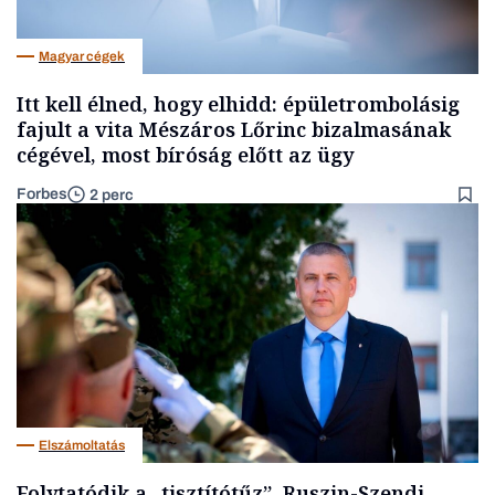
Magyar cégek
Itt kell élned, hogy elhidd: épületrombolásig
fajult a vita Mészáros Lőrinc bizalmasának
cégével, most bíróság előtt az ügy
Forbes
2 perc
Elszámoltatás
Folytatódik a „tisztítótűz”, Ruszin-Szendi