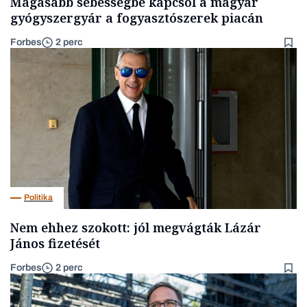
Magasabb sebességbe kapcsol a magyar
gyógyszergyár a fogyasztószerek piacán
Forbes
2 perc
Politika
Nem ehhez szokott: jól megvágták Lázár
János fizetését
Forbes
2 perc