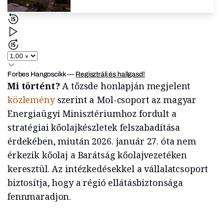
Forbes Hangoscikk
—
Regisztrálj és hallgasd!
Mi történt?
A tőzsde honlapján megjelent
közlemény
szerint a Mol-csoport az magyar
Energiaügyi Minisztériumhoz fordult a
stratégiai kőolajkészletek felszabadítása
érdekében, miután 2026. január 27. óta nem
érkezik kőolaj a Barátság kőolajvezetéken
keresztül. Az intézkedésekkel a vállalatcsoport
biztosítja, hogy a régió ellátásbiztonsága
fennmaradjon.