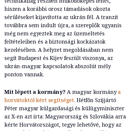
technikailag részben működőképes lehet,
hiszen a korábbi orosz támadások okozta
sérüléseket kijavította az ukrán fél. A tranzit
továbbra sem indult újra, a szereplők ugyanis
még nem egyeztek meg az üzemeltetés
feltételeiben és a biztonsági kockázatok
kezelésében. A helyzet megoldásában nem
segít Budapest és Kijev feszült viszonya, az
ukrán-magyar kapcsolatok abszolút mély
ponton vannak.
Mit lépett a kormány?
A magyar kormány
a
horvátoktól kért segítséget
. Hétfőn Szijjártó
Péter magyar külgazdasági és külügyminiszter
az X-en azt írta: Magyarország és Szlovákia arra
kérte Horvátországot, tegye lehetővé, hogy az