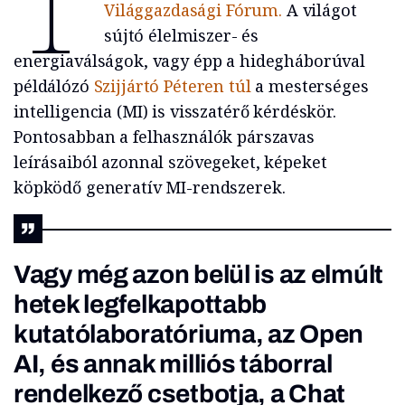
Világgazdasági Fórum.
A világot
sújtó élelmiszer- és
energiaválságok, vagy épp a hidegháborúval
példálózó
Szijjártó Péteren túl
a mesterséges
intelligencia (MI) is visszatérő kérdéskör.
Pontosabban a felhasználók párszavas
leírásaiból azonnal szövegeket, képeket
köpködő generatív MI-rendszerek.
Vagy még azon belül is az elmúlt
hetek legfelkapottabb
kutatólaboratóriuma, az Open
AI, és annak milliós táborral
rendelkező csetbotja, a Chat