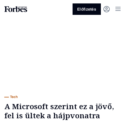
Előfizetés
Vagy fedezze fel a következő
témákat
Üzlet
Pénz
Zöld
Legyél jobb!
Tech
A Microsoft szerint ez a jövő,
fel is ültek a hájpvonatra