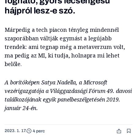
fogható, gyors lecsengésű
hájpról lesz-e szó.
Márpedig a tech piacon tényleg mindennél
szaporábban váltják egymást a legújabb
trendek: ami tegnap még a metaverzum volt,
ma pedig az MI, ki tudja, holnapra mi lehet
belőle.
A borítóképen Satya Nadella, a Microsoft
vezérigazgatója a Világgazdasági Fórum 49. davosi
találkozójának egyik panelbeszélgetésén 2019.
január 24-én.
2023. 1. 17.
4 perc