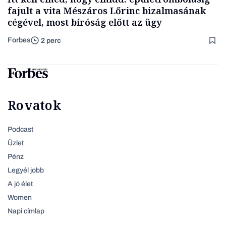
fajult a vita Mészáros Lőrinc bizalmasának
cégével, most bíróság előtt az ügy
Forbes
2 perc
Rovatok
Podcast
Üzlet
Pénz
Legyél jobb
A jó élet
Women
Napi címlap