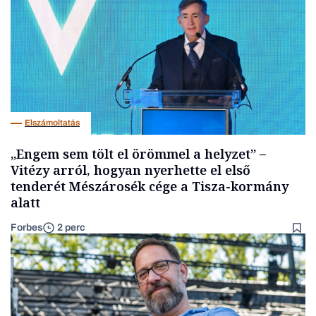
Elszámoltatás
„Engem sem tölt el örömmel a helyzet” –
Vitézy arról, hogyan nyerhette el első
tenderét Mészárosék cége a Tisza-kormány
alatt
Forbes
2 perc