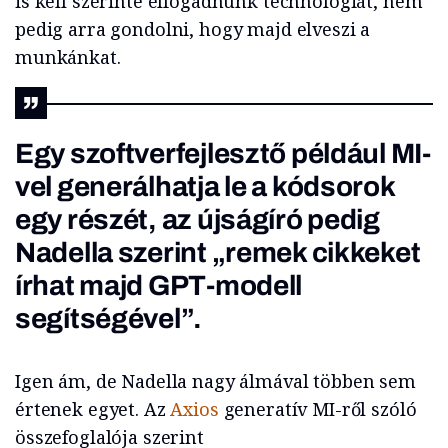
is kell szerinte elfogadnunk technológiát, nem
pedig arra gondolni, hogy majd elveszi a
munkánkat.
Egy szoftverfejlesztő például MI-
vel generálhatja le a kódsorok
egy részét, az újságíró pedig
Nadella szerint „remek cikkeket
írhat majd GPT-modell
segítségével”.
Igen ám, de Nadella nagy álmával többen sem
értenek egyet. Az
Axios
generatív MI-ről szóló
összefoglalója szerint