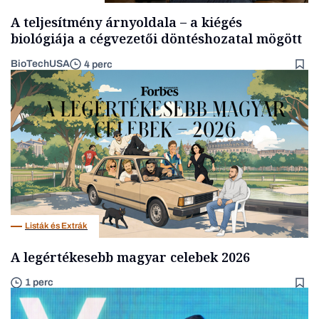
A teljesítmény árnyoldala – a kiégés
biológiája a cégvezetői döntéshozatal mögött
BioTechUSA
4 perc
Listák és Extrák
A legértékesebb magyar celebek 2026
1 perc