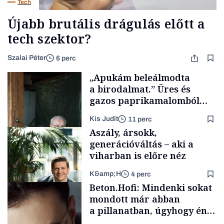
Tech
Újabb brutális drágulás előtt a
tech szektor?
Szalai Péter
6 perc
„Apukám beleálmodta
a birodalmat.” Üres és
gazos paprikamalomból
lett az igazi családi
Kis Judit
11 perc
fűszersztori
Aszály, ársokk,
generációváltás – aki a
viharban is előre néz
K&amp;H
4 perc
Családi
Beton.Hofi: Mindenki sokat
vállalkozások
mondott már abban
a pillanatban, úgyhogy én
a legsarkosabb