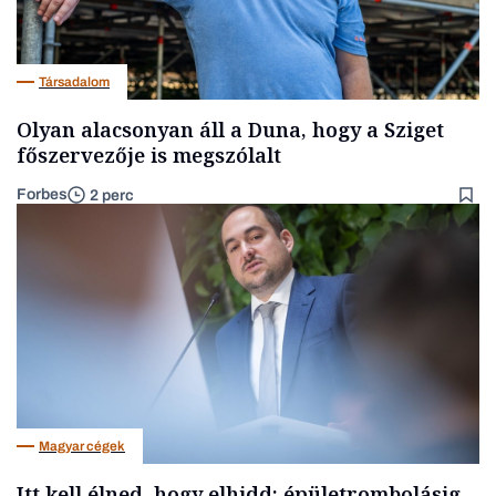
Társadalom
Olyan alacsonyan áll a Duna, hogy a Sziget
főszervezője is megszólalt
Forbes
2 perc
Magyar cégek
Itt kell élned, hogy elhidd: épületrombolásig