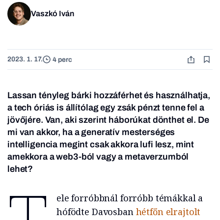
Vaszkó Iván
2023. 1. 17.
4 perc
Lassan tényleg bárki hozzáférhet és használhatja,
a tech óriás is állítólag egy zsák pénzt tenne fel a
jövőjére. Van, aki szerint háborúkat dönthet el. De
mi van akkor, ha a generatív mesterséges
intelligencia megint csak akkora lufi lesz, mint
amekkora a web3-ból vagy a metaverzumból
lehet?
T
ele forróbbnál forróbb témákkal a
hófödte Davosban
hétfőn elrajtolt