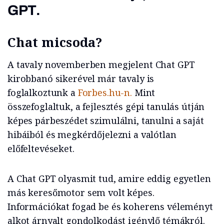
GPT.
Chat micsoda?
A tavaly novemberben megjelent Chat GPT
kirobbanó sikerével már tavaly is
foglalkoztunk a
Forbes.hu-n.
Mint
összefoglaltuk, a fejlesztés gépi tanulás útján
képes párbeszédet szimulálni, tanulni a saját
hibáiból és megkérdőjelezni a valótlan
előfeltevéseket.
A Chat GPT olyasmit tud, amire eddig egyetlen
más keresőmotor sem volt képes.
Információkat fogad be és koherens véleményt
alkot árnyalt gondolkodást igénylő témákról.