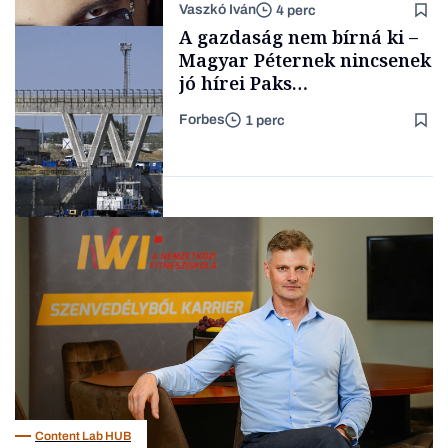
Vaszkó Iván
4 perc
gondolataimat akartam
TÁMOGATÓI
A gazdaság nem bírná ki –
TARTALOM
kimondani
Magyar Péternek nincsenek
jó hírei Paks
újraindításáról
Forbes
1 perc
Forbes-sztori
Energia
Content Lab HUB