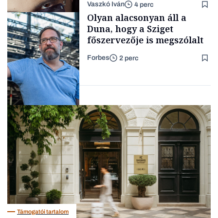
Vaszkó Iván
4 perc
gondolataimat akartam
Content Lab HUB
Olyan alacsonyan áll a
kimondani
Duna, hogy a Sziget
főszervezője is megszólalt
Forbes
2 perc
Forbes-sztori
Társadalom
Támogatói tartalom