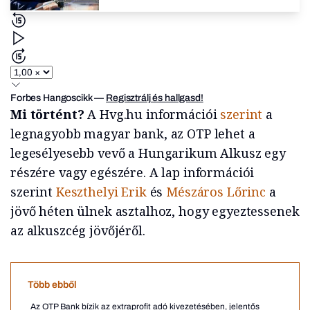
Forbes Hangoscikk
—
Regisztrálj és hallgasd!
Mi történt?
A Hvg.hu információi
szerint
a
legnagyobb magyar bank, az OTP lehet a
legesélyesebb vevő a Hungarikum Alkusz egy
részére vagy egészére. A lap információi
szerint
Keszthelyi Erik
és
Mészáros Lőrinc
a
jövő héten ülnek asztalhoz, hogy egyeztessenek
az alkuszcég jövőjéről.
Több ebből
Az OTP Bank bízik az extraprofit adó kivezetésében, jelentős