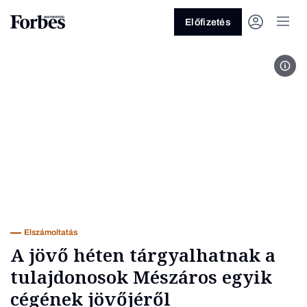
Előfizetés
Fotó
Vagy fedezze fel a következő
témákat
Üzlet
Pénz
Zöld
Legyél jobb!
Elszámoltatás
A jövő héten tárgyalhatnak a
tulajdonosok Mészáros egyik
cégének jövőjéről