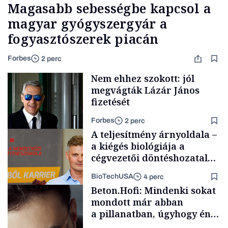
Magasabb sebességbe kapcsol a
magyar gyógyszergyár a
fogyasztószerek piacán
Forbes
2 perc
Nem ehhez szokott: jól
megvágták Lázár János
fizetését
Forbes
2 perc
A teljesítmény árnyoldala –
a kiégés biológiája a
cégvezetői döntéshozatal
mögött
BioTechUSA
4 perc
Politika
Beton.Hofi: Mindenki sokat
mondott már abban
a pillanatban, úgyhogy én
a legsarkosabb