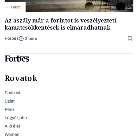
Forint
Az aszály már a forintot is veszélyezteti,
kamatcsökkentések is elmaradhatnak
Forbes
2 perc
Rovatok
Podcast
Üzlet
Pénz
Legyél jobb
A jó élet
Women