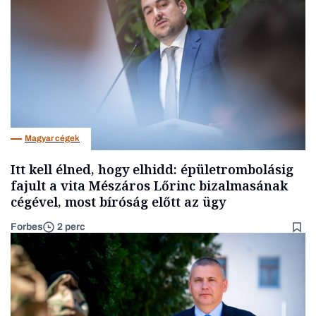
Magyar cégek
Itt kell élned, hogy elhidd: épületrombolásig
fajult a vita Mészáros Lőrinc bizalmasának
cégével, most bíróság előtt az ügy
Forbes
2 perc