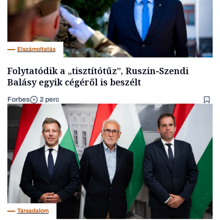
Elszámoltatás
Folytatódik a „tisztítótűz”, Ruszin-Szendi
Balásy egyik cégéről is beszélt
Forbes
2 perc
Társadalom