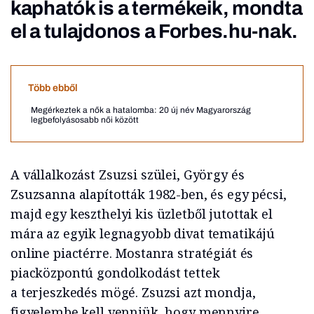
kaphatók is a termékeik, mondta
el a tulajdonos a Forbes.hu-nak.
Több ebből
Megérkeztek a nők a hatalomba: 20 új név Magyarország
legbefolyásosabb női között
A vállalkozást Zsuzsi szülei, György és
Zsuzsanna alapították 1982-ben, és egy pécsi,
majd egy keszthelyi kis üzletből jutottak el
mára az egyik legnagyobb divat tematikájú
online piactérre. Mostanra stratégiát és
piacközpontú gondolkodást tettek
a terjeszkedés mögé. Zsuzsi azt mondja,
figyelembe kell venniük, hogy mennyire