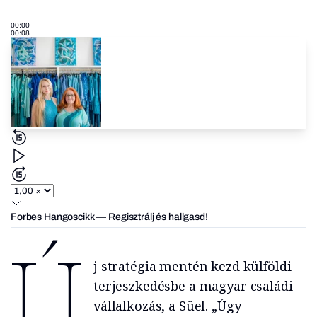
00:00
00:08
Forbes Hangoscikk
—
Regisztrálj és hallgasd!
Ú
j stratégia mentén kezd külföldi
terjeszkedésbe a magyar családi
vállalkozás, a Süel. „Úgy