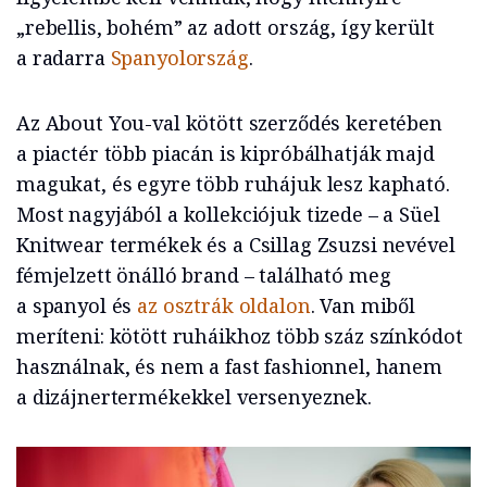
„rebellis, bohém” az adott ország, így került
a radarra
Spanyolország
.
Az About You-val kötött szerződés keretében
a piactér több piacán is kipróbálhatják majd
magukat, és egyre több ruhájuk lesz kapható.
Most nagyjából a kollekciójuk tizede – a Süel
Knitwear termékek és a Csillag Zsuzsi nevével
fémjelzett önálló brand – található meg
a spanyol és
az osztrák oldalon
. Van miből
meríteni: kötött ruháikhoz több száz színkódot
használnak, és nem a fast fashionnel, hanem
a dizájnertermékekkel versenyeznek.