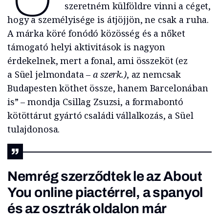
szeretném külföldre vinni a céget,
hogy a személyisége is átjöjjön, ne csak a ruha.
A márka köré fonódó közösség és a nőket
támogató helyi aktivitások is nagyon
érdekelnek, mert a fonal, ami összeköt (ez
a Süel jelmondata
– a szerk.)
, az nemcsak
Budapesten köthet össze, hanem Barcelonában
is” – mondja Csillag Zsuzsi, a formabontó
kötöttárut gyártó családi vállalkozás, a Süel
tulajdonosa.
Nemrég szerződtek le az About
You online piactérrel, a spanyol
és az osztrák oldalon már