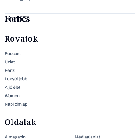
Rovatok
Podcast
Üzlet
Pénz
Legyél jobb
A jó élet
Women
Napi címlap
Oldalak
A magazin
Médiaajanlat