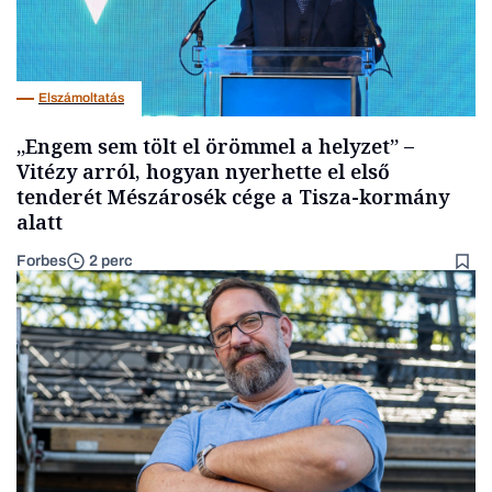
Elszámoltatás
„Engem sem tölt el örömmel a helyzet” –
Vitézy arról, hogyan nyerhette el első
tenderét Mészárosék cége a Tisza-kormány
alatt
Forbes
2 perc