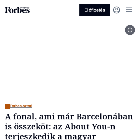
Előfizetés
Fotó
Vagy fedezze fel a következő
témákat
Üzlet
Pénz
Zöld
Legyél jobb!
Forbes-sztori
A fonal, ami már Barcelonában
is összeköt: az About You-n
terjeszkedik a magyar