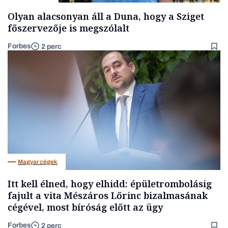
Olyan alacsonyan áll a Duna, hogy a Sziget
főszervezője is megszólalt
Forbes
2 perc
Magyar cégek
Itt kell élned, hogy elhidd: épületrombolásig
fajult a vita Mészáros Lőrinc bizalmasának
cégével, most bíróság előtt az ügy
Forbes
2 perc