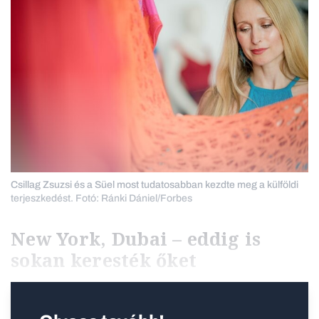
Csillag Zsuzsi és a Süel most tudatosabban kezdte meg a külföldi
terjeszkedést. Fotó: Ránki Dániel/Forbes
New York, Dubai – eddig is
sokan keresték őket