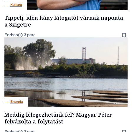
Kultúra
Tippelj, idén hány látogatót várnak naponta
a Szigetre
Forbes
3 perc
Energia
Meddig lélegezhetünk fel? Magyar Péter
felvázolta a folytatást
Forbes
2 perc