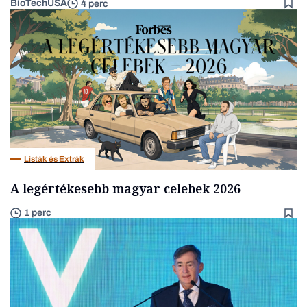
BioTechUSA
4 perc
Listák és Extrák
A legértékesebb magyar celebek 2026
1 perc