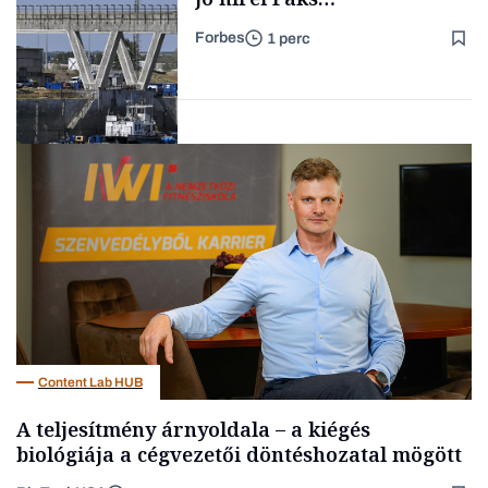
újraindításáról
Forbes
1 perc
Forbes-sztori
Energia
Content Lab HUB
A teljesítmény árnyoldala – a kiégés
biológiája a cégvezetői döntéshozatal mögött