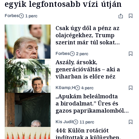
egyik legfontosabb vízi útján
Forbes
1 perc
Csak úgy dől a pénz az
olajcégekhez, Trump
szerint már túl sokat
keresnek. Mi következhet?
Forbes
2 perc
Aszály, ársokk,
generációváltás – aki a
viharban is előre néz
K&amp;H
4 perc
Energia
„Apukám beleálmodta
a birodalmat.” Üres és
gazos paprikamalomból
lett az igazi családi
Kis Judit
11 perc
fűszersztori
TÁMOGATÓI
444: Külön rotációt
TARTALOM
indítottak a külügyben,