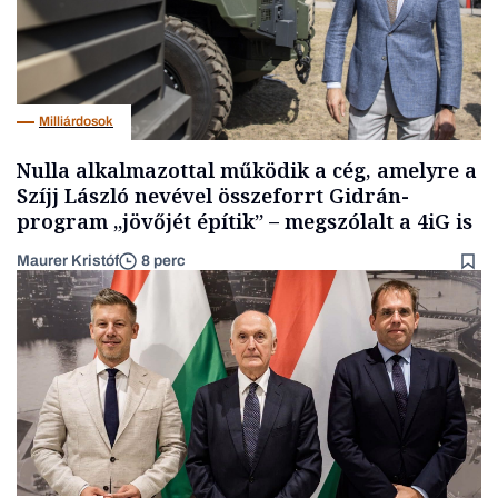
Milliárdosok
Nulla alkalmazottal működik a cég, amelyre a
Szíjj László nevével összeforrt Gidrán-
program „jövőjét építik” – megszólalt a 4iG is
Maurer Kristóf
8 perc