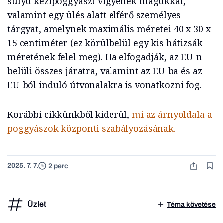
súlyú kézipoggyászt vigyenek magukkal,
valamint egy ülés alatt elférő személyes
tárgyat, amelynek maximális méretei 40 x 30 x
15 centiméter (ez körülbelül egy kis hátizsák
méretének felel meg). Ha elfogadják, az EU-n
belüli összes járatra, valamint az EU-ba és az
EU-ból induló útvonalakra is vonatkozni fog.
Korábbi cikkünkből kiderül,
mi az árnyoldala a
poggyászok központi szabályozásának.
2025. 7. 7.
2 perc
Üzlet
Téma követése