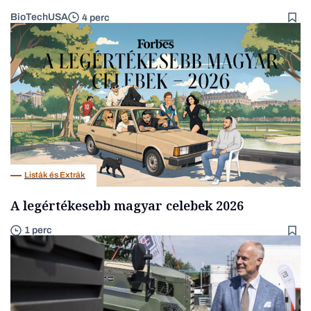
BioTechUSA
4 perc
Listák és Extrák
A legértékesebb magyar celebek 2026
1 perc