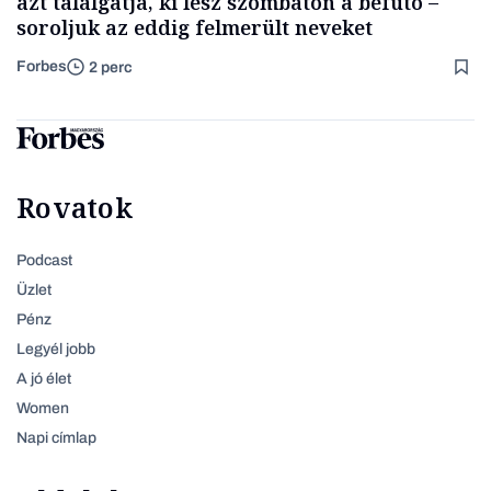
azt találgatja, ki lesz szombaton a befutó –
soroljuk az eddig felmerült neveket
Forbes
2 perc
Rovatok
Podcast
Üzlet
Pénz
Legyél jobb
A jó élet
Women
Napi címlap