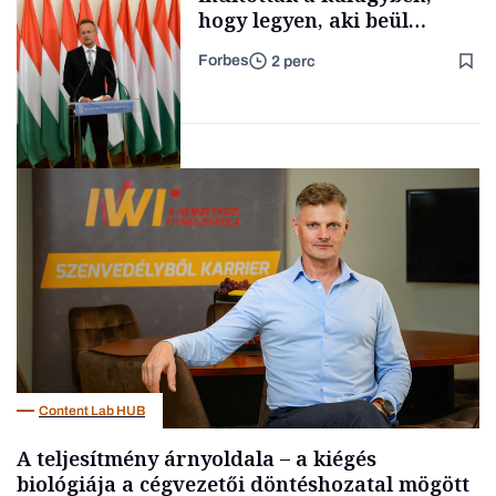
hogy legyen, aki beül
Szijjártó
Forbes
2 perc
sajtótájékoztatóira
Családi
vállalkozások
Politika
Content Lab HUB
A teljesítmény árnyoldala – a kiégés
biológiája a cégvezetői döntéshozatal mögött