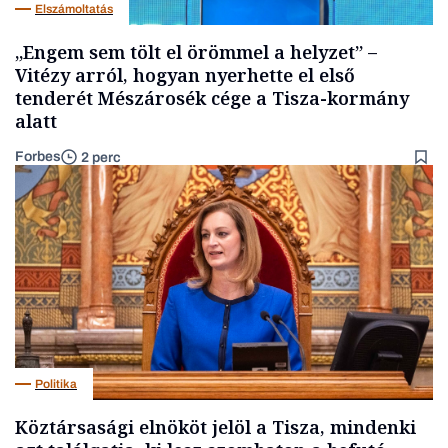
Elszámoltatás
„Engem sem tölt el örömmel a helyzet” –
Vitézy arról, hogyan nyerhette el első
tenderét Mészárosék cége a Tisza-kormány
alatt
Forbes
2 perc
Politika
Köztársasági elnököt jelöl a Tisza, mindenki