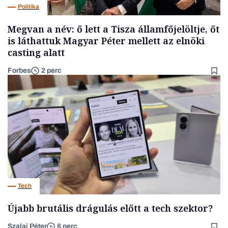
Politika
Megvan a név: ő lett a Tisza államfőjelöltje, őt
is láthattuk Magyar Péter mellett az elnöki
casting alatt
Forbes
2 perc
Tech
Újabb brutális drágulás előtt a tech szektor?
Szalai Péter
6 perc