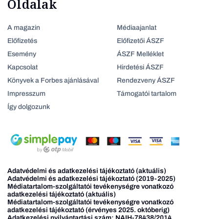
Oldalak
A magazin
Médiaajanlat
Előfizetés
Előfizetői ÁSZF
Esemény
ÁSZF Melléklet
Kapcsolat
Hirdetési ÁSZF
Könyvek a Forbes ajánlásával
Rendezveny ÁSZF
Impresszum
Támogatói tartalom
Így dolgozunk
Adatvédelmi és adatkezelési tájékoztató (aktuális)
Adatvédelmi és adatkezelési tájékoztató (2019-2025)
Médiatartalom-szolgáltatói tevékenységre vonatkozó
adatkezelési tájékoztató (aktuális)
Médiatartalom-szolgáltatói tevékenységre vonatkozó
adatkezelési tájékoztató (érvényes 2025. októberig)
Adatkezelési nyilvántartási szám: NAIH-78438/2014