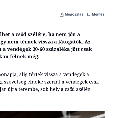
Megosztás
Mentés
et a csőd szélére, ha nem jön a
gy nem térnek vissza a látogatók. Az
t a vendégek 30-60 százaléka jött csak
okan félnek még.
hónapja, alig tértek vissza a vendégek a
gi szövetség elnöke szerint a vendégek csak
jár újra terembe, sok hely a csőd szélén