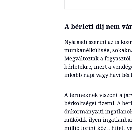
A bérleti díj nem vá
Nyárasdi szerint az is köz
munkanélküliség, sokakna
Megváltoztak a fogyasztói 
bérletekre, mert a vendég
inkább napi vagy havi bér
A termeknek viszont a járvá
bérköltséget fizetni. A bér
önkormányzati ingatlanokn
működik ilyen ingatlanban
millió forint közti hitelt 