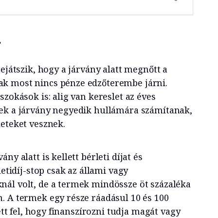
r
rejátszik, hogy a járvány alatt megnőtt a
k most nincs pénze edzőterembe járni.
szokások is: alig van kereslet az éves
ek a járvány negyedik hullámára számítanak,
leteket vesznek.
ny alatt is kellett bérleti díjat és
letidíj-stop csak az állami vagy
ál volt, de a termek mindössze öt százaléka
. A termek egy része ráadásul 10 és 100
vett fel, hogy finanszírozni tudja magát vagy