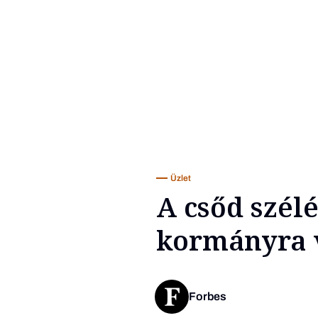
Üzlet
A csőd szélé
kormányra v
Forbes