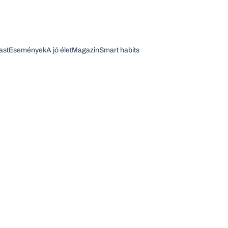
ast
Események
A jó élet
Magazin
Smart habits
Vagy fedezze fel a következő témákat
Üzlet
Pénz
Zöld
Legyél jobb!