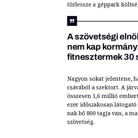
törlessze a géppark költsé
A szövetségi elnö
nem kap kormányza
fitnesztermek 30
Nagyon sokat jelentene, h
csávából a szektort. A jár
összesen 1,6 millió embert
ezer időszakosan látogató
nak bő 800 tagja van, a ma
szövetség.