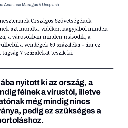
ás: Anastase Maragos // Unsplash
itnesztermek Országos Szövetségének
nek azt mondta: vidéken nagyjából minden
sza, a városokban minden második, a
ülbelül a vendégek 60 százaléka – ám ez
tagság 7 százalékát teszik ki.
ába nyitott ki az ország, a
ig félnek a vírustól, illetve
gatónak még mindig nincs
ványa, pedig
ez szükséges
a
portoláshoz.