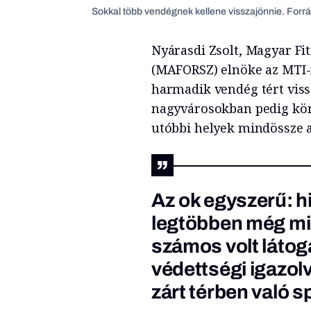
Sokkal több vendégnek kellene visszajönnie. Forr
Nyárasdi Zsolt, Magyar F
(MAFORSZ) elnöke az MTI-
harmadik vendég tért vis
nagyvárosokban pedig kör
utóbbi helyek mindössze a 
Az ok egyszerű: hi
legtöbben még mind
számos volt láto
védettségi igazol
zárt térben való s