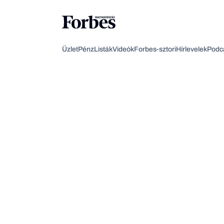
Üzlet
Pénz
Listák
Videók
Forbes-sztori
Hírlevelek
Podc