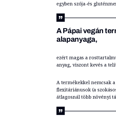
egyben szója-és gluténmen
A Pápai vegán te
alapanyaga,
ezért magas a rosttartalm
anyag, viszont kevés a telít
A termékekkel nemcsak a 
flexitáriánusok (a szokáso
átlagosnál több növényi tá