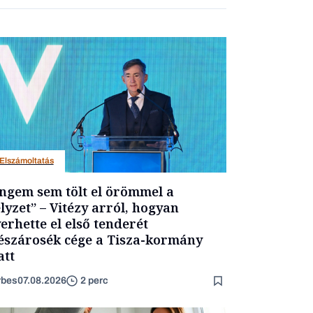
Elszámoltatás
ngem sem tölt el örömmel a
lyzet” – Vitézy arról, hogyan
erhette el első tenderét
szárosék cége a Tisza-kormány
att
rbes
07.08.2026
2 perc