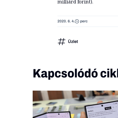
milliárd forint).
2020. 6. 4.
perc
Üzlet
Kapcsolódó cik