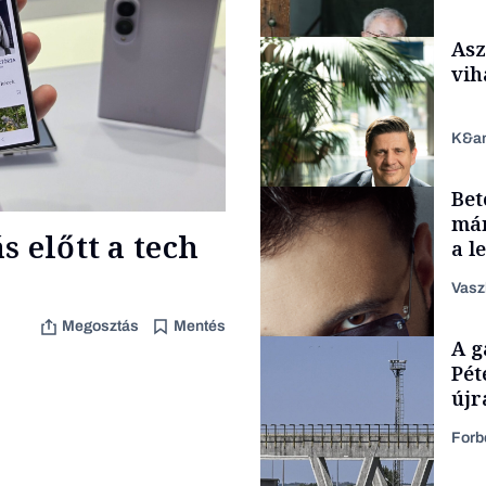
Asz
vih
K&a
Bet
Családi vállalkozások
már
 előtt a tech
a l
aka
Vasz
Megosztás
Mentés
TÁMOGATÓI
A g
TARTALOM
Pét
újr
Forb