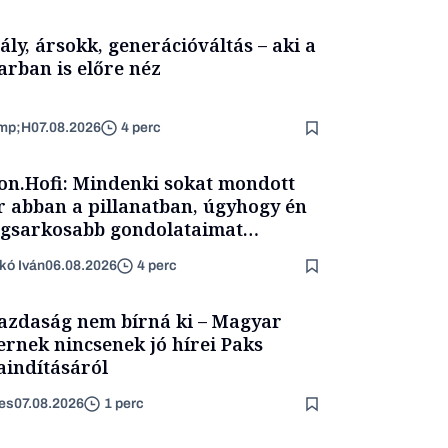
ály, ársokk, generációváltás – aki a
arban is előre néz
mp;H
07.08.2026
4 perc
on.Hofi: Mindenki sokat mondott
 abban a pillanatban, úgyhogy én
egsarkosabb gondolataimat
rtam kimondani
kó Iván
06.08.2026
4 perc
azdaság nem bírná ki – Magyar
ernek nincsenek jó hírei Paks
aindításáról
es
07.08.2026
1 perc