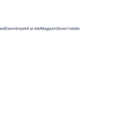
ast
Események
A jó élet
Magazin
Smart habits
Vagy fedezze fel a következő témákat
Üzlet
Pénz
Zöld
Legyél jobb!