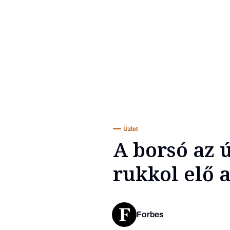
Üzlet
A borsó az 
rukkol elő 
Forbes