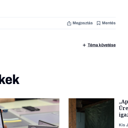
Megosztás
Mentés
Téma követése
kek
„Ap
Üre
iga
Kis J