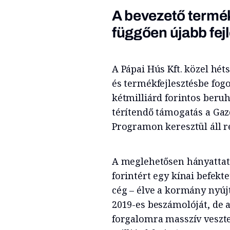
A bevezető termék
függően újabb fej
A Pápai Hús Kft. közel hét
és termékfejlesztésbe fog
kétmilliárd forintos beruh
térítendő támogatás a Gazd
Programon keresztül áll 
A meglehetősen hányattato
forintért egy kínai befekt
cég – élve a kormány nyúj
2019-es beszámolóját, de a
forgalomra masszív vesztes