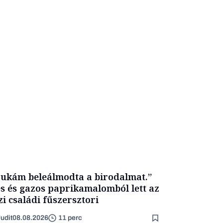
ukám beleálmodta a birodalmat.”
s és gazos paprikamalomból lett az
zi családi fűszersztori
udit
08.08.2026
11 perc