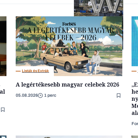
Forbes-sztori
Energia
Listák és Extrák
s
A legértékesebb magyar celebek 2026
„E
al
he
05.08.2026
1 perc
ny
Mé
al
Fo