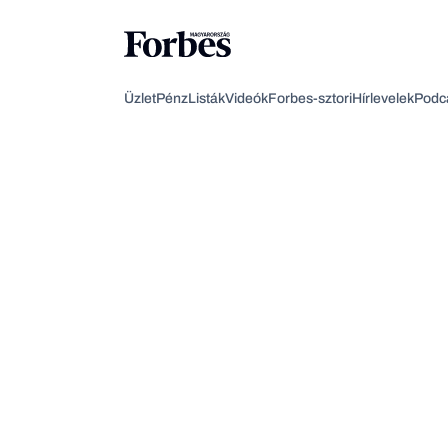
Üzlet
Pénz
Listák
Videók
Forbes-sztori
Hírlevelek
Podc