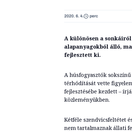
2020. 6. 4.
perc
A különösen a sonkáiról
alapanyagokból álló, m
fejlesztett ki.
A húsfogyasztók sokszínű
térhódítását vette figyel
fejlesztésébe kezdett – írj
közleményükben.
Kétféle szendvicsfeltétet
nem tartalmaznak állati f