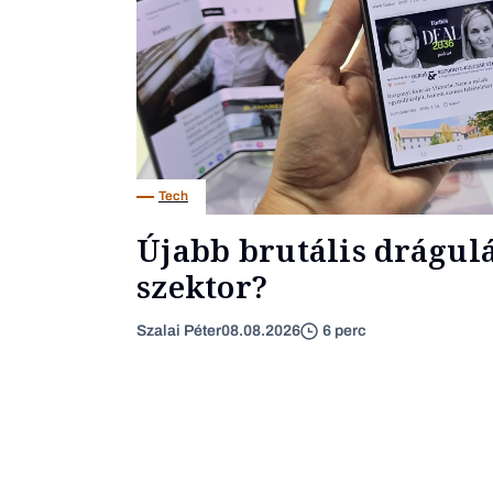
Tech
Újabb brutális drágulás
szektor?
Szalai Péter
08.08.2026
6 perc