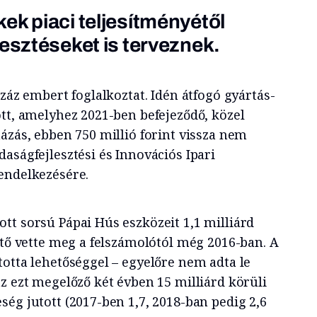
ek piaci teljesítményétől
lesztéseket is terveznek.
száz embert foglalkoztat. Idén átfogó gyártás-
ott, amelyhez 2021-ben befejeződő, közel
ázás, ebben 750 millió forint vissza nem
aságfejlesztési és Innovációs Ipari
rendelkezésére.
tt sorsú Pápai Hús eszközeit 1,1 milliárd
ető vette meg a felszámolótól még 2016-ban. A
totta lehetőséggel – egyelőre nem adta le
z ezt megelőző két évben 15 milliárd körüli
ég jutott (2017-ben 1,7, 2018-ban pedig 2,6