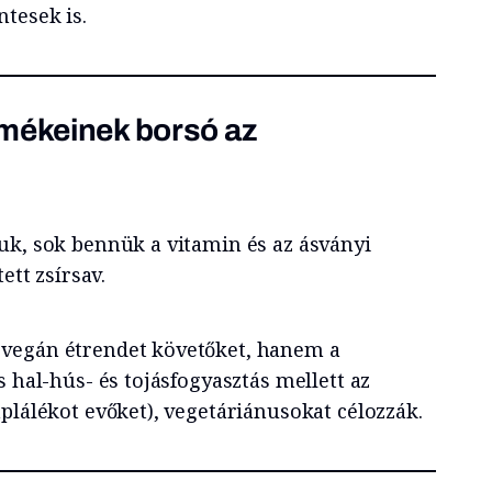
tesek is.
rmékeinek borsó az
uk, sok bennük a vitamin és az ásványi
ett zsírsav.
vegán étrendet követőket, hanem a
s hal-hús- és tojásfogyasztás mellett az
plálékot evőket), vegetáriánusokat célozzák.