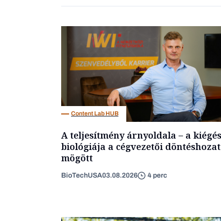
Content Lab HUB
A teljesítmény árnyoldala – a kiégé
biológiája a cégvezetői döntéshozat
mögött
BioTechUSA
03.08.2026
4 perc