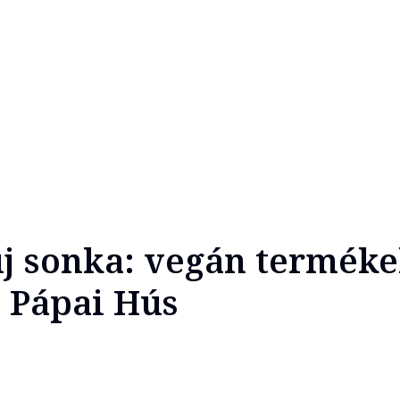
új sonka: vegán termék
a Pápai Hús