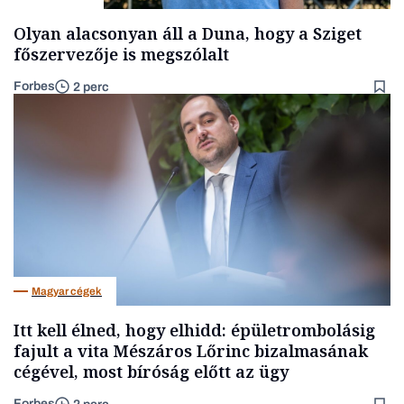
Olyan alacsonyan áll a Duna, hogy a Sziget
főszervezője is megszólalt
Forbes
2 perc
Magyar cégek
Itt kell élned, hogy elhidd: épületrombolásig
fajult a vita Mészáros Lőrinc bizalmasának
cégével, most bíróság előtt az ügy
Forbes