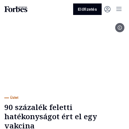
Előfizetés
Inte
Vagy fedezze fel a következő
témákat
Üzlet
Pénz
Zöld
Legyél jobb!
Üzlet
90 százalék feletti
hatékonyságot ért el egy
vakcina