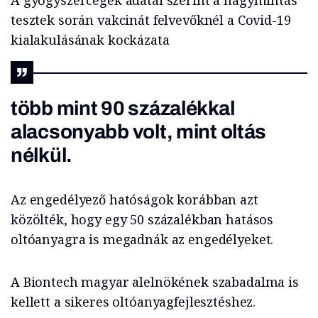
A gyógyszercégek adatai szerint a nagymintás
tesztek során vakcinát felvevőknél a Covid-19
kialakulásának kockázata
több mint 90 százalékkal
alacsonyabb volt, mint oltás
nélkül.
Az engedélyező hatóságok korábban azt
közölték, hogy egy 50 százalékban hatásos
oltóanyagra is megadnák az engedélyeket.
A Biontech magyar alelnökének szabadalma is
kellett a sikeres oltóanyagfejlesztéshez.