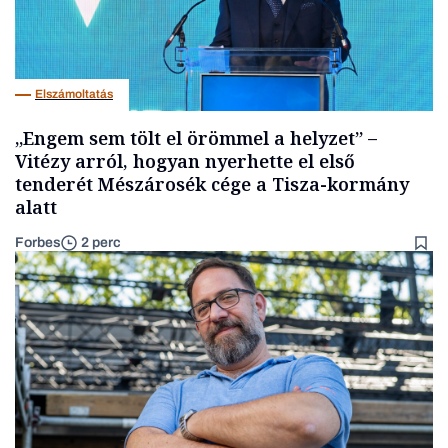
Elszámoltatás
„Engem sem tölt el örömmel a helyzet” –
Vitézy arról, hogyan nyerhette el első
tenderét Mészárosék cége a Tisza-kormány
alatt
Forbes
2 perc