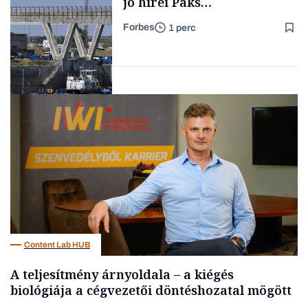
jó hírei Paks
újraindításáról
Forbes
1 perc
Forbes-sztori
Energia
Content Lab HUB
A teljesítmény árnyoldala – a kiégés
biológiája a cégvezetői döntéshozatal mögött