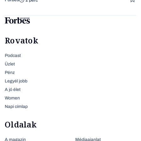
2 perc
Rovatok
Podcast
Üzlet
Pénz
Legyél jobb
A jó élet
Women
Napi címlap
Oldalak
A magazin
Médiaajanlat