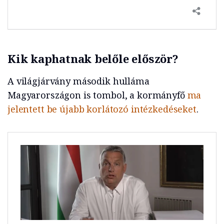
Kik kaphatnak belőle először?
A világjárvány második hulláma
Magyarországon is tombol, a kormányfő
ma
jelentett be újabb korlátozó intézkedéseket
.