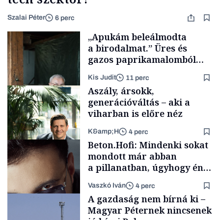
Szalai Péter
6 perc
„Apukám beleálmodta
a birodalmat.” Üres és
gazos paprikamalomból
lett az igazi családi
Kis Judit
11 perc
fűszersztori
Aszály, ársokk,
generációváltás – aki a
viharban is előre néz
K&amp;H
4 perc
Családi
Beton.Hofi: Mindenki sokat
vállalkozások
mondott már abban
a pillanatban, úgyhogy én
a legsarkosabb
Vaszkó Iván
4 perc
gondolataimat akartam
TÁMOGATÓI
A gazdaság nem bírná ki –
TARTALOM
kimondani
Magyar Péternek nincsenek