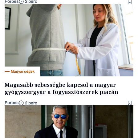
Forbes
2 perc
Magyar cégek
Magasabb sebességbe kapcsol a magyar
gyógyszergyár a fogyasztószerek piacán
Forbes
2 perc