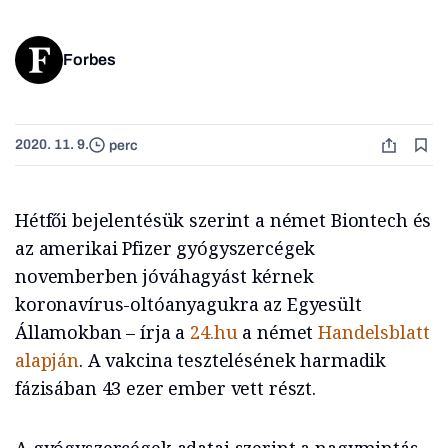
Forbes
2020. 11. 9.
perc
Hétfői bejelentésük szerint a német Biontech és
az amerikai Pfizer gyógyszercégek
novemberben jóváhagyást kérnek
koronavírus-oltóanyagukra az Egyesült
Államokban – írja a
24.hu
a német
Handelsblatt
alapján
. A vakcina tesztelésének harmadik
fázisában 43 ezer ember vett részt.