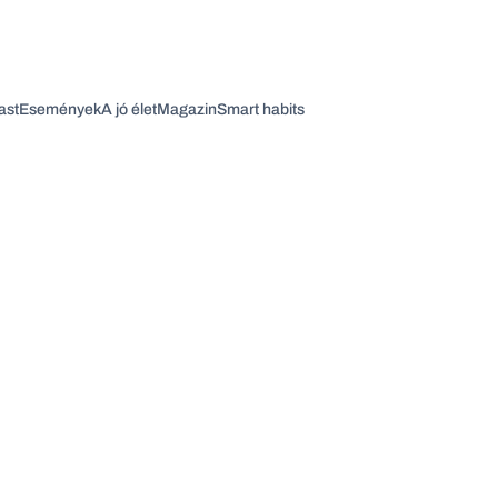
ast
Események
A jó élet
Magazin
Smart habits
Vagy fedezze fel a következő témákat
Üzlet
Pénz
Zöld
Legyél jobb!