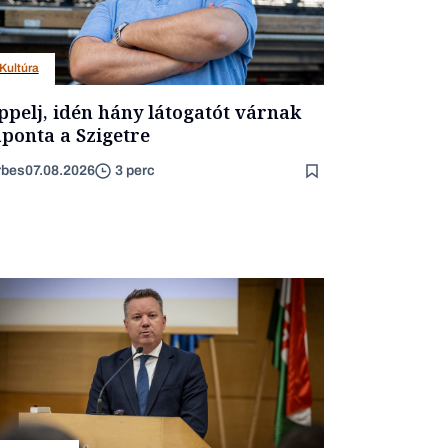
Kultúra
ppelj, idén hány látogatót várnak
ponta a Szigetre
rbes
07.08.2026
3 perc