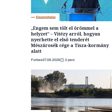
Elszámoltatás
„Engem sem tölt el örömmel a
helyzet” – Vitézy arról, hogyan
nyerhette el első tenderét
Mészárosék cége a Tisza-kormány
alatt
Forbes
07.08.2026
2 perc