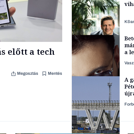
vih
K&a
Bet
Családi vállalkozások
már
 előtt a tech
a l
aka
Vasz
Megosztás
Mentés
TÁMOGATÓI
A g
TARTALOM
Pét
újr
Forb
Forbes-sztori