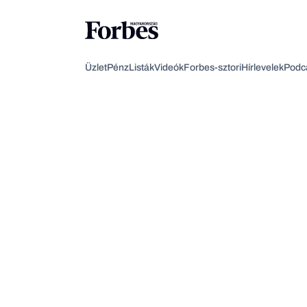
Üzlet
Pénz
Listák
Videók
Forbes-sztori
Hírlevelek
Podc