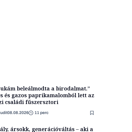
ukám beleálmodta a birodalmat.”
s és gazos paprikamalomból lett az
zi családi fűszersztori
udit
08.08.2026
11 perc
ály, ársokk, generációváltás – aki a