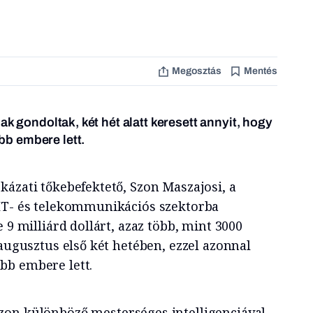
Megosztás
Mentés
ak gondoltak, két hét alatt keresett annyit, hogy
b embere lett.
kázati tőkebefektető, Szon Maszajosi, a
 IT- és telekommunikációs szektorba
 9 milliárd dollárt, azaz több, mint 3000
 augusztus első két hetében, ezzel azonnal
bb embere lett.
zon különböző mesterséges intelligenciával