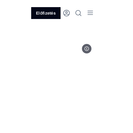
Előfizetés
chart_tozsde_akk