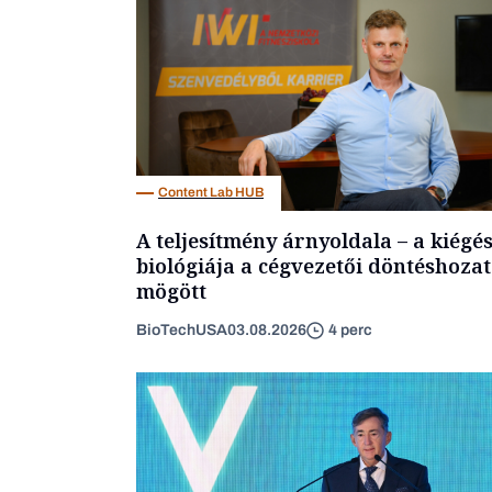
Content Lab HUB
A teljesítmény árnyoldala – a kiégé
biológiája a cégvezetői döntéshozat
mögött
BioTechUSA
03.08.2026
4 perc