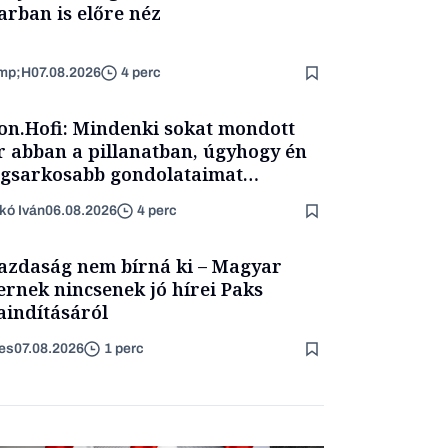
arban is előre néz
mp;H
07.08.2026
4 perc
on.Hofi: Mindenki sokat mondott
 abban a pillanatban, úgyhogy én
egsarkosabb gondolataimat
rtam kimondani
kó Iván
06.08.2026
4 perc
azdaság nem bírná ki – Magyar
ernek nincsenek jó hírei Paks
aindításáról
es
07.08.2026
1 perc