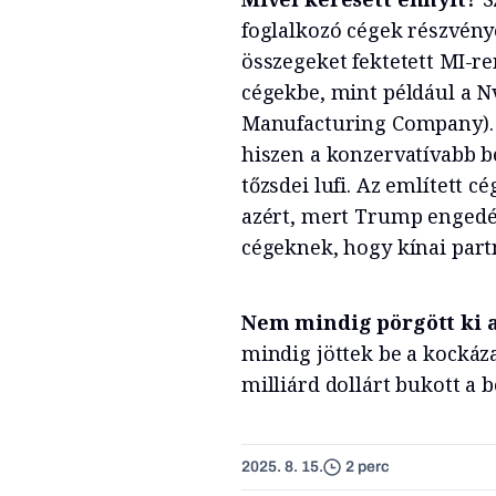
foglalkozó cégek részvény
összegeket fektetett MI-re
cégekbe, mint például a 
Manufacturing Company). 
hiszen a konzervatívabb be
tőzsdei lufi. Az említett 
azért, mert Trump engedél
cégeknek, hogy kínai part
Nem mindig pörgött ki a
mindig jöttek be a kockáza
milliárd dollárt bukott a b
2025. 8. 15.
2 perc