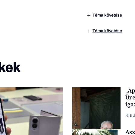
Téma követése
Téma követése
kek
„Ap
Üre
iga
Kis J
Asz