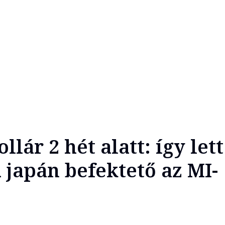
llár 2 hét alatt: így lett
 japán befektető az MI-