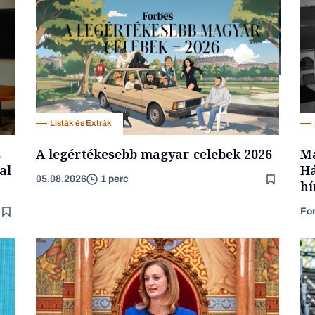
Energia
Listák és Extrák
s
A legértékesebb magyar celebek 2026
Ma
al
Há
05.08.2026
1 perc
hí
Fo