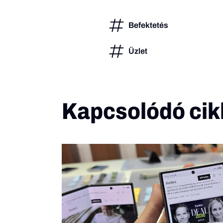
Befektetés
Üzlet
Kapcsolódó cik