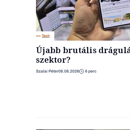
Tech
Újabb brutális drágulás
szektor?
Szalai Péter
08.08.2026
6 perc