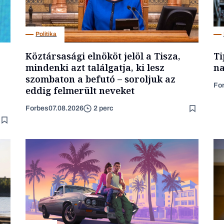
Politika
Köztársasági elnököt jelöl a Tisza,
Ti
mindenki azt találgatja, ki lesz
na
szombaton a befutó – soroljuk az
Fo
eddig felmerült neveket
Forbes
07.08.2026
2 perc