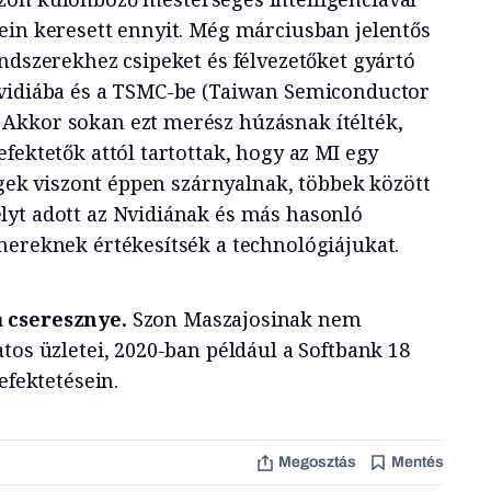
ein keresett ennyit. Még márciusban jelentős
ndszerekhez csipeket és félvezetőket gyártó
Nvidiába és a TSMC-be (Taiwan Semiconductor
Akkor sokan ezt merész húzásnak ítélték,
fektetők attól tartottak, hogy az MI egy
cégek viszont éppen szárnyalnak, többek között
yt adott az Nvidiának és más hasonló
nereknek értékesítsék a technológiájukat.
 cseresznye.
Szon Maszajosinak nem
tos üzletei, 2020-ban például a Softbank 18
efektetésein.
Megosztás
Mentés