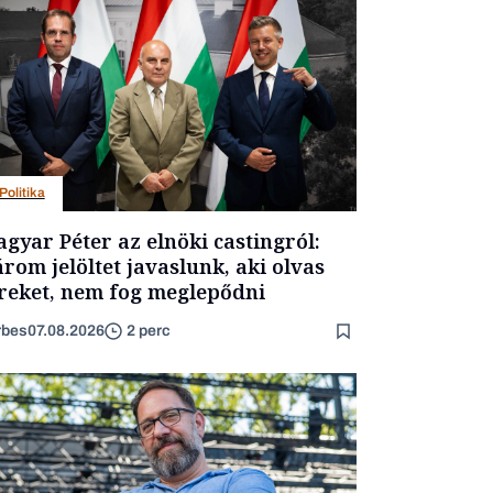
Politika
gyar Péter az elnöki castingról:
rom jelöltet javaslunk, aki olvas
reket, nem fog meglepődni
rbes
07.08.2026
2 perc