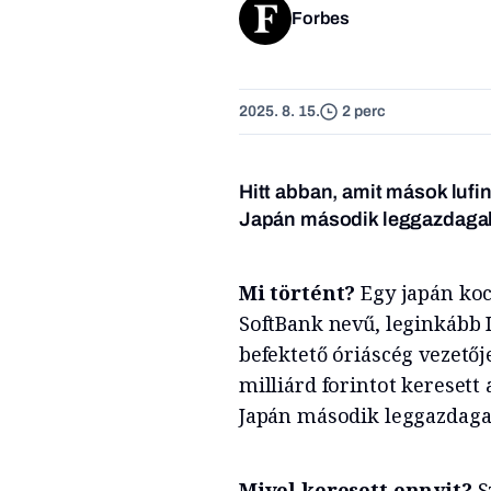
Forbes
2025. 8. 15.
2 perc
Hitt abban, amit mások lufin
Japán második leggazdagab
Mi történt?
Egy japán koc
SoftBank nevű, leginkább
befektető óriáscég vezetője
milliárd forintot keresett
Japán második leggazdaga
Mivel keresett ennyit?
S