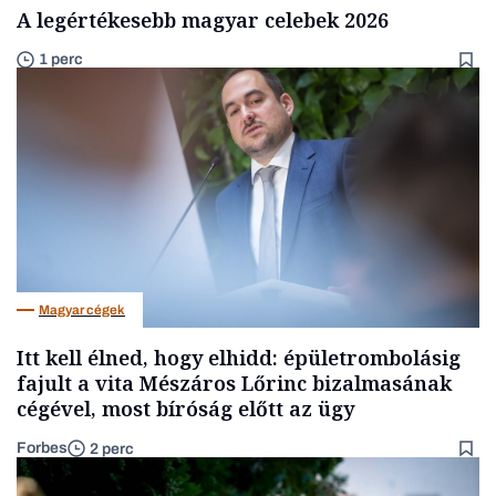
A legértékesebb magyar celebek 2026
1 perc
Magyar cégek
Itt kell élned, hogy elhidd: épületrombolásig
fajult a vita Mészáros Lőrinc bizalmasának
cégével, most bíróság előtt az ügy
Forbes
2 perc