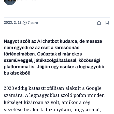
2023. 2. 18.
7 perc
Nagyot szólt az AI chatbot kudarca, de messze
nem egyedi ez az eset a keresőóriás
történelmében. Csúsztak el már okos
szemüveggel, játékszolgáltatással, közösségi
platformmal is. Jöjjön egy csokor a legnagyobb
bukásokból!
2023 eddig katasztrofálisan alakult a Google
számára. A legnagyobbat szóló pofon minden
kétséget kizáróan az volt, amikor a cég
vezetése be akarta bizonyítani, hogy a saját,