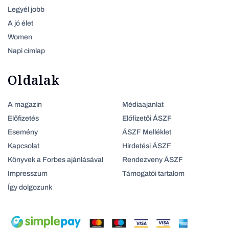
Legyél jobb
A jó élet
Women
Napi címlap
Oldalak
A magazin
Médiaajanlat
Előfizetés
Előfizetői ÁSZF
Esemény
ÁSZF Melléklet
Kapcsolat
Hirdetési ÁSZF
Könyvek a Forbes ajánlásával
Rendezveny ÁSZF
Impresszum
Támogatói tartalom
Így dolgozunk