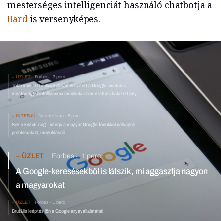
mesterséges intelligenciát használó chatbotja a
Bard
is versenyképes.
ÜZLET
Forbes
3 perc
Több mint 100 milliárd dollárt veszített a Google, miután a
mesterséges intelligencia mindenki szeme láttára bakizott egy
nagyot
INTERJÚ
Vaszkó Iván
6 perc
Sok a kishitű cég – interjú a magyar Google-főnökkel válságról,
problémákról, megoldásról
ÜZLET
Forbes
1 perc
A Google-keresésekből is látszik, mi aggasztja nagyon a
magyarokat
ÜZLET
Forbes
1 perc