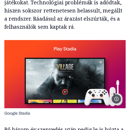
játékokat. Technológiai problémák is adódtak,
hiszen sokszor rettenetesen belassult, megállt
a rendszer. Ráadásul az árazást elszúrták, és a
felhasználók sem kaptak rá.
Google
Google Stadia
Bő három év szenvedés után pedig le is húzta a