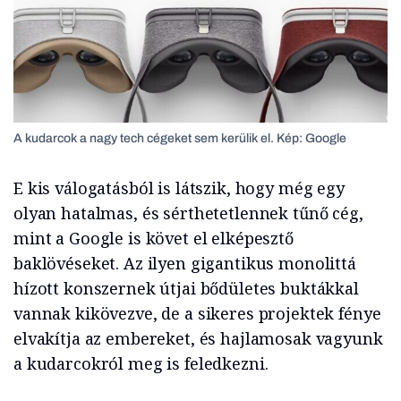
A kudarcok a nagy tech cégeket sem kerülik el. Kép: Google
E kis válogatásból is látszik, hogy még egy
olyan hatalmas, és sérthetetlennek tűnő cég,
mint a Google is követ el elképesztő
baklövéseket. Az ilyen gigantikus monolittá
hízott konszernek útjai bődületes buktákkal
vannak kikövezve, de a sikeres projektek fénye
elvakítja az embereket, és hajlamosak vagyunk
a kudarcokról meg is feledkezni.