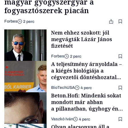
magyar gyógyszergyár a
fogyasztószerek piacán
Forbes
2 perc
Nem ehhez szokott: jól
megvágták Lázár János
fizetését
Forbes
2 perc
A teljesítmény árnyoldala –
a kiégés biológiája a
cégvezetői döntéshozatal
mögött
BioTechUSA
4 perc
Politika
Beton.Hofi: Mindenki sokat
mondott már abban
a pillanatban, úgyhogy én
a legsarkosabb
Vaszkó Iván
4 perc
gondolataimat akartam
Content Lab HUB
Olyan alacsonyan áll a