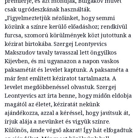
premierje, és azt mondják, Bulgakov művét
csak ugródeszkának használták.
„Figyelmeztetjük nézőinket, hogy semmi
közünk a színre kerülő előadáshoz; rendkívül
furcsa, szomorú körülmények közt jutottunk a
kézirat birtokába. Szergej Leontyevics
Makszudov tavaly tavasszal lett öngyilkos
Kijevben, és mi ugyanazon a napon vaskos
paksamétát és levelet kaptunk. A paksaméta a
már fent említett kéziratot tartalmazta. A
levelet megdöbbenéssel olvastuk. Szergej
Leontyevics azt írta benne, hogy midőn eldobja
magától az életet, kéziratát nekünk
ajándékozza, azzal a kéréssel, hogy javítsuk át,
írjuk alája a nevünket és vigyük színre.
Különös, ámde végső akarat! Így hát elfogadtuk