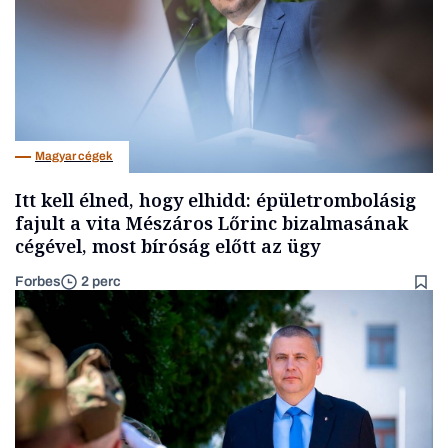
Magyar cégek
Itt kell élned, hogy elhidd: épületrombolásig
fajult a vita Mészáros Lőrinc bizalmasának
cégével, most bíróság előtt az ügy
Forbes
2 perc