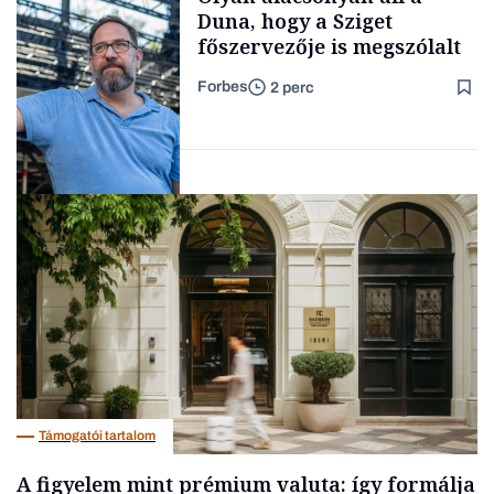
kimondani
Duna, hogy a Sziget
főszervezője is megszólalt
Forbes
2 perc
Forbes-sztori
Társadalom
Támogatói tartalom
A figyelem mint prémium valuta: így formálja