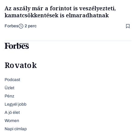
Az aszály már a forintot is veszélyezteti,
kamatcsökkentések is elmaradhatnak
Forbes
2 perc
Rovatok
Podcast
Üzlet
Pénz
Legyél jobb
A jó élet
Women
Napi címlap