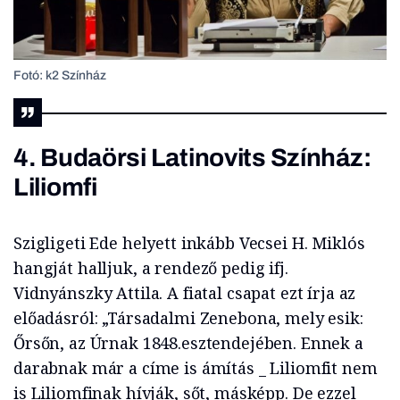
Fotó: k2 Színház
4. Budaörsi Latinovits Színház:
Liliomfi
Szigligeti Ede helyett inkább Vecsei H. Miklós
hangját halljuk, a rendező pedig ifj.
Vidnyánszky Attila. A fiatal csapat ezt írja az
előadásról: „Társadalmi Zenebona, mely esik:
Őrsőn, az Úrnak 1848.esztendejében. Ennek a
darabnak már a címe is ámítás _ Liliomfit nem
is Liliomfinak hívják, sőt, másképp. De ezzel