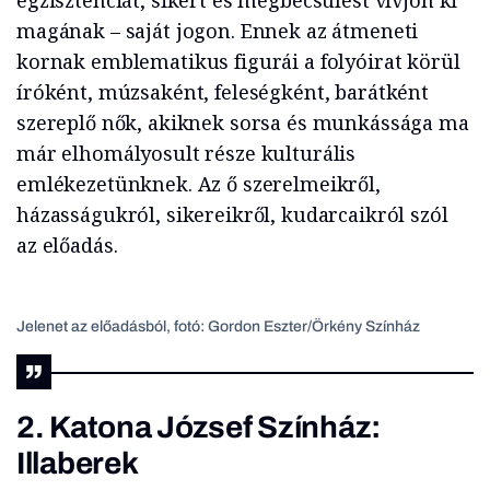
egzisztenciát, sikert és megbecsülést vívjon ki
magának – saját jogon. Ennek az átmeneti
kornak emblematikus figurái a folyóirat körül
íróként, múzsaként, feleségként, barátként
szereplő nők, akiknek sorsa és munkássága ma
már elhomályosult része kulturális
emlékezetünknek. Az ő szerelmeikről,
házasságukról, sikereikről, kudarcaikról szól
az előadás.
Jelenet az előadásból, fotó: Gordon Eszter/Örkény Színház
2. Katona József Színház:
Illaberek