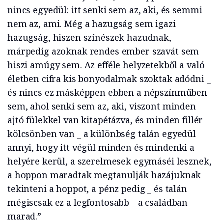
nincs egyedül: itt senki sem az, aki, és semmi
nem az, ami. Még a hazugság sem igazi
hazugság, hiszen színészek hazudnak,
márpedig azoknak rendes ember szavát sem
hiszi amúgy sem. Az efféle helyzetekből a való
életben cifra kis bonyodalmak szoktak adódni _
és nincs ez másképpen ebben a népszínműben
sem, ahol senki sem az, aki, viszont minden
ajtó fülekkel van kitapétázva, és minden fillér
kölcsönben van _ a különbség talán egyedül
annyi, hogy itt végül minden és mindenki a
helyére kerül, a szerelmesek egymáséi lesznek,
a hoppon maradtak megtanulják hazájuknak
tekinteni a hoppot, a pénz pedig _ és talán
mégiscsak ez a legfontosabb _ a családban
marad.”