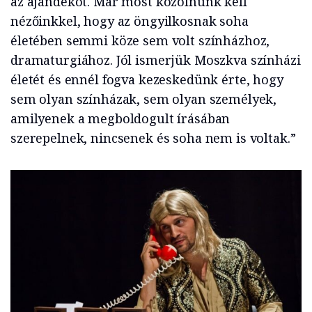
az ajándékot. Már most közölnünk kell
nézőinkkel, hogy az öngyilkosnak soha
életében semmi köze sem volt színházhoz,
dramaturgiához. Jól ismerjük Moszkva színházi
életét és ennél fogva kezeskedünk érte, hogy
sem olyan színházak, sem olyan személyek,
amilyenek a megboldogult írásában
szerepelnek, nincsenek és soha nem is voltak.”