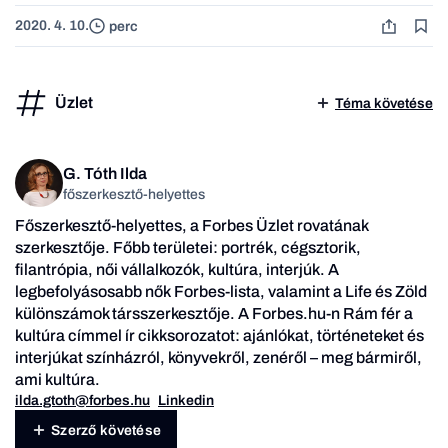
2020. 4. 10.
perc
Üzlet
Téma követése
G. Tóth Ilda
főszerkesztő-helyettes
Főszerkesztő-helyettes, a Forbes Üzlet rovatának
szerkesztője. Főbb területei: portrék, cégsztorik,
filantrópia, női vállalkozók, kultúra, interjúk.
A
legbefolyásosabb nők
Forbes-lista, valamint a Life és Zöld
különszámok társszerkesztője. A Forbes.hu-n
Rám fér a
kultúra
címmel ír cikksorozatot: ajánlókat, történeteket és
interjúkat színházról, könyvekről, zenéről – meg bármiről,
ami kultúra.
ilda.gtoth@forbes.hu
Linkedin
Szerző követése