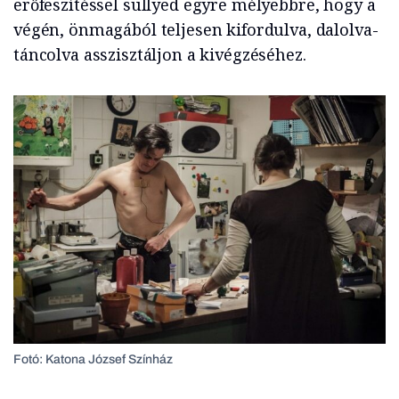
erőfeszítéssel süllyed egyre mélyebbre, hogy a
végén, önmagából teljesen kifordulva, dalolva-
táncolva asszisztáljon a kivégzéséhez.
Fotó: Katona József Színház