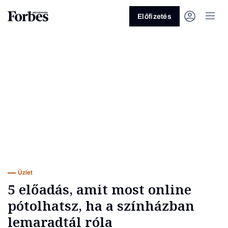
Előfizetés
Vagy fedezze fel a következő
témákat
Üzlet
Pénz
Zöld
Legyél jobb!
Üzlet
5 előadás, amit most online
pótolhatsz, ha a színházban
lemaradtál róla