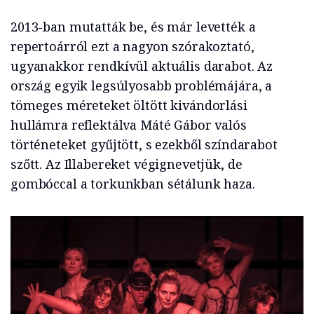
2013-ban mutatták be, és már levették a
repertoárról ezt a nagyon szórakoztató,
ugyanakkor rendkívül aktuális darabot. Az
ország egyik legsúlyosabb problémájára, a
tömeges méreteket öltött kivándorlási
hullámra reflektálva Máté Gábor valós
történeteket gyűjtött, s ezekből színdarabot
szőtt. Az Illabereket végignevetjük, de
gombóccal a torkunkban sétálunk haza.