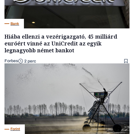
Bank
Hiába ellenzi a vezérigazgató, 45 milliárd
euróért vinné az UniCredit az egyik
legnagyobb német bankot
Forbes
2 perc
Forint