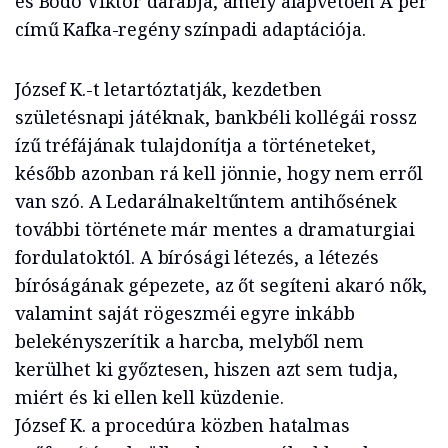
és Bodó Viktor darabja, amely alapvetően A per
című Kafka-regény színpadi adaptációja.
József K.-t letartóztatják, kezdetben
születésnapi játéknak, bankbéli kollégái rossz
ízű tréfájának tulajdonítja a történeteket,
később azonban rá kell jönnie, hogy nem erről
van szó. A Ledarálnakeltűntem antihősének
további története már mentes a dramaturgiai
fordulatoktól. A bírósági létezés, a létezés
bíróságának gépezete, az őt segíteni akaró nők,
valamint saját rögeszméi egyre inkább
belekényszerítik a harcba, melyből nem
kerülhet ki győztesen, hiszen azt sem tudja,
miért és ki ellen kell küzdenie.
József K. a procedúra közben hatalmas