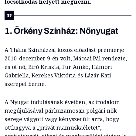
locsolkodás helyett megnézni.
1. Örkény Színház:
Nőnyugat
A Thália Színházzal közös előadást premierje
2010. december 9-én volt, Mácsai Pál rendezte,
és öt nő, Bíró Kriszta, Für Anikó, Hámori
Gabriella, Kerekes Viktória és Lázár Kati
szerepel benne.
A Nyugat indulásának éveiben, az irodalom
megújulásával párhuzamosan polgári nők
serege vágyott vagy kényszerült arra, hogy
otthagyva a „privát mamuskaéletet”,