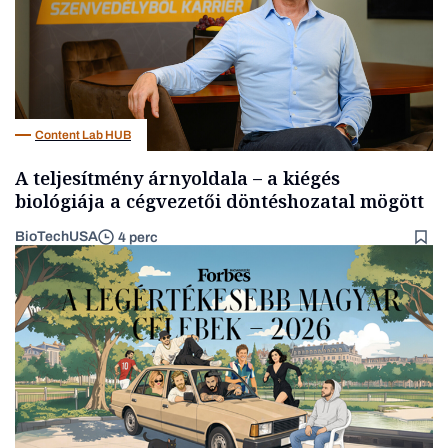
Content Lab HUB
A teljesítmény árnyoldala – a kiégés
biológiája a cégvezetői döntéshozatal mögött
BioTechUSA
4 perc