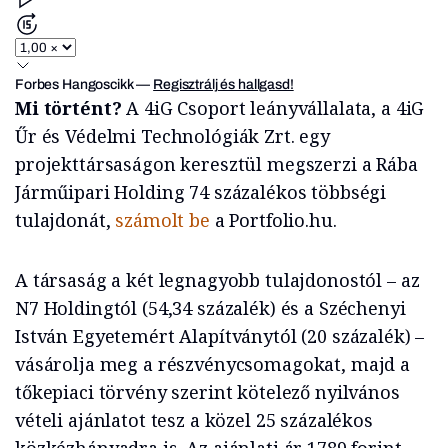
Forbes Hangoscikk
—
Regisztrálj és hallgasd!
Mi történt?
A 4iG Csoport leányvállalata, a 4iG
Űr és Védelmi Technológiák Zrt. egy
projekttársaságon keresztül megszerzi a Rába
Járműipari Holding 74 százalékos többségi
tulajdonát,
számolt be
a Portfolio.hu.
A társaság a két legnagyobb tulajdonostól – az
N7 Holdingtól (54,34 százalék) és a Széchenyi
István Egyetemért Alapítványtól (20 százalék) –
vásárolja meg a részvénycsomagokat, majd a
tőkepiaci törvény szerint kötelező nyilvános
vételi ajánlatot tesz a közel 25 százalékos