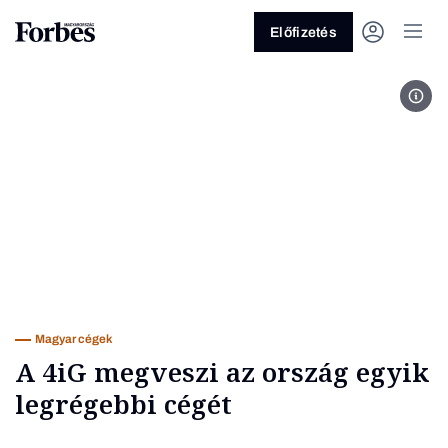
Előfizetés
Fot
Vagy fedezze fel a következő
témákat
Üzlet
Pénz
Zöld
Legyél jobb!
Magyar cégek
A 4iG megveszi az ország egyik
legrégebbi cégét