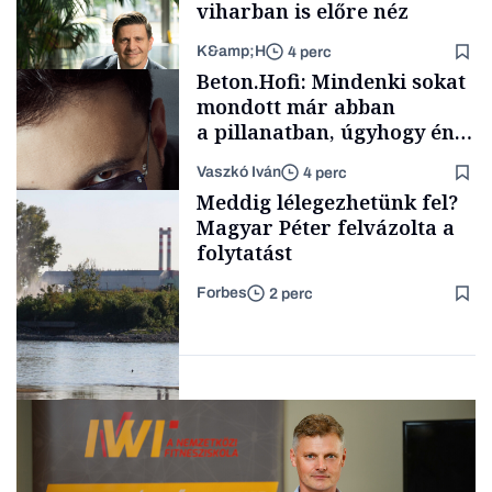
viharban is előre néz
K&amp;H
4 perc
Kultúra
Beton.Hofi: Mindenki sokat
mondott már abban
a pillanatban, úgyhogy én
a legsarkosabb
Vaszkó Iván
4 perc
gondolataimat akartam
TÁMOGATÓI
Meddig lélegezhetünk fel?
TARTALOM
kimondani
Magyar Péter felvázolta a
folytatást
Forbes
2 perc
Forbes-sztori
Energia