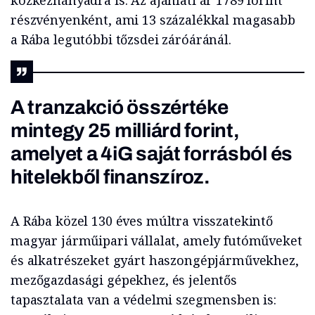
közkézhányadra is. Az ajánlati ár 1789 forint
részvényenként, ami 13 százalékkal magasabb
a Rába legutóbbi tőzsdei záróáránál.
A tranzakció összértéke
mintegy 25 milliárd forint,
amelyet a 4iG saját forrásból és
hitelekből finanszíroz.
A Rába közel 130 éves múltra visszatekintő
magyar járműipari vállalat, amely futóműveket
és alkatrészeket gyárt haszongépjárművekhez,
mezőgazdasági gépekhez, és jelentős
tapasztalata van a védelmi szegmensben is: