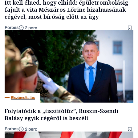
Itt kell élned, hogy elhidd: épületrombolásig
fajult a vita Mészáros Lőrinc bizalmasának
cégével, most bíróság előtt az ügy
Forbes
2 perc
Elszámoltatás
Folytatódik a „tisztítótűz”, Ruszin-Szendi
Balásy egyik cégéről is beszélt
Forbes
2 perc