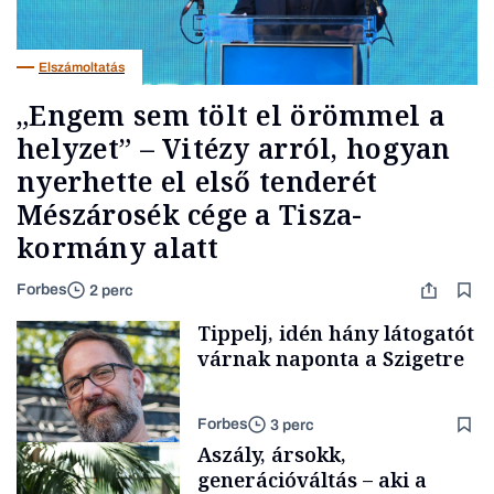
Elszámoltatás
„Engem sem tölt el örömmel a
helyzet” – Vitézy arról, hogyan
nyerhette el első tenderét
Mészárosék cége a Tisza-
kormány alatt
Forbes
2 perc
Tippelj, idén hány látogatót
várnak naponta a Szigetre
Forbes
3 perc
Aszály, ársokk,
generációváltás – aki a