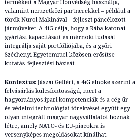
termékeit a Magyar Honvédség használja,
valamint nemzetközi partnerekkel – például a
török Nurol Makinával – fejleszt páncélozott
járműveket. A 4iG célja, hogy a Rába katonai
gyártási kapacitásait és mérnöki tudását
integrálja saját portfóliójába, és a győri
Széchenyi Egyetemmel közösen erősítse
kutatás-fejlesztési bázisát.
Kontextus:
Jászai Gellért, a 4iG elnöke szerint a
felvásárlás kulcsfontosságú, mert a
hagyományos ipari kompetenciák és a cég űr-
és védelmi technológiai törekvései együtt egy
olyan integrált magyar nagyvállalatot hoznak
létre, amely NATO- és EU-piacokra is
versenyképes megoldásokat kínálhat.