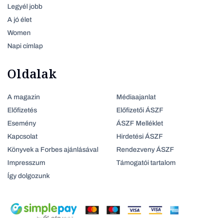
Legyél jobb
A jó élet
Women
Napi címlap
Oldalak
A magazin
Médiaajanlat
Előfizetés
Előfizetői ÁSZF
Esemény
ÁSZF Melléklet
Kapcsolat
Hirdetési ÁSZF
Könyvek a Forbes ajánlásával
Rendezveny ÁSZF
Impresszum
Támogatói tartalom
Így dolgozunk