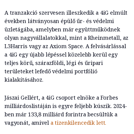
A tranzakció szervesen illeszkedik a 4iG elmúlt
években látványosan épülő űr- és védelmi
üzletágába, amelyben már együttműködnek
olyan nagyvállalatokkal, mint a Rheinmetall, az
L3Harris vagy az Axiom Space. A felvásárlással
a 4iG egy újabb lépéssel közelebb kerül egy
teljes körű, szárazföldi, légi és űripari
területeket lefedő védelmi portfólió
kialakításához.
Jászai Gellért, a 4iG csoport elnöke a Forbes
milliárdoslistáján is egyre feljebb kúszik. 2024-
ben már 133,8 milliárd forintra becsültük a
vagyonát, amivel
a tizenkilencedik lett.