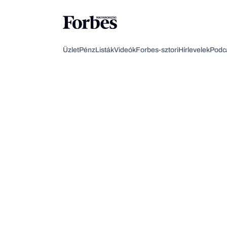
Üzlet
Pénz
Listák
Videók
Forbes-sztori
Hírlevelek
Podc