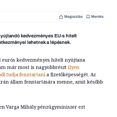
Megosztás
Mentés
nyújtandó kedvezményes EU-s hitelt
tkezményei lehetnek a lépésnek.
d eurós kedvezményes hitelt nyújtana
lam már most is nagyobbrészt
ilyen
l tudja fenntartani
a fizetőképességét. Az
krán állam fenntartására menne, amit később
n Varga Mihály pénzügyminiszer ezt