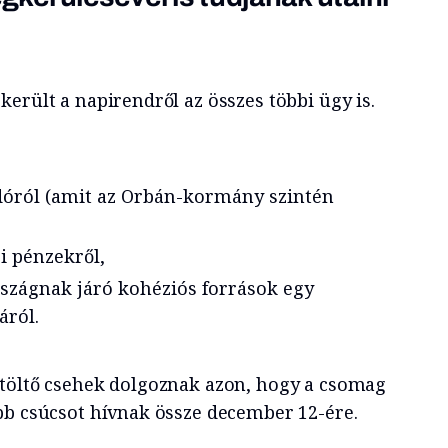
erült a napirendről az összes többi ügy is.
óról (amit az Orbán-kormány szintén
i pénzekről,
szágnak járó kohéziós források egy
áról.
töltő csehek dolgoznak azon, hogy a csomag
bb csúcsot hívnak össze december 12-ére.