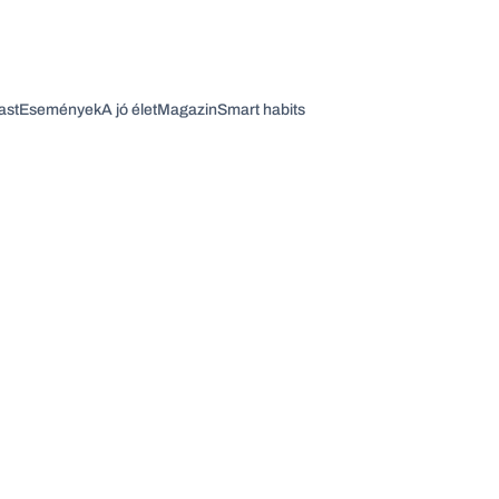
ast
Események
A jó élet
Magazin
Smart habits
Vagy fedezze fel a következő témákat
Üzlet
Pénz
Zöld
Legyél jobb!