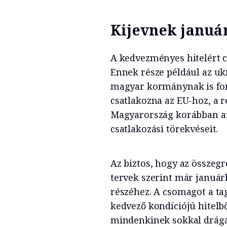
Kijevnek januá
A kedvezményes hitelért cs
Ennek része például az uk
magyar kormánynak is font
csatlakozna az EU-hoz, a r
Magyarország korábban az
csatlakozási törekvéseit.
Az biztos, hogy az összegr
tervek szerint már január
részéhez. A csomagot a ta
kedvező kondíciójú hitelbő
mindenkinek sokkal drágá