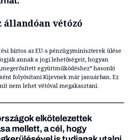
árhat.
 állandóan vétózó
ési biztos az EU-s pénzügyminiszterek ülése
fogják annak a jogi lehetőségeit, hogyan
a „megerősített együttműködéshez” hasonló
t folyósítani Kijevnek már januárban. Ez
amit nem lehet vétóval megakasztani.
rszágok elkötelezettek
a mellett, a cél, hogy
erülésével is tudjanak utalni