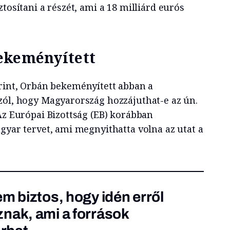
ztosítani a részét, ami a 18 milliárd eurós
ekeményített
rint, Orbán bekeményített abban a
zól, hogy Magyarország hozzájuthat-e az ún.
Az Európai Bizottság (EB) korábban
gyar tervet, ami megnyithatta volna az utat a
m biztos, hogy idén erről
nak, ami a források