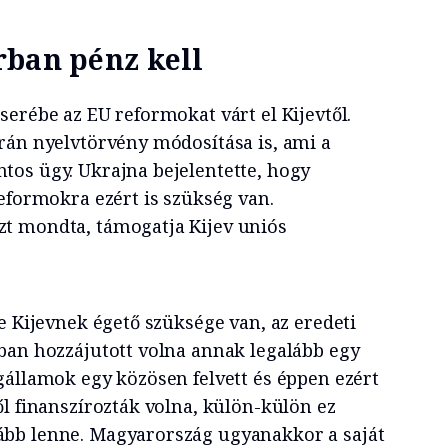
rban pénz kell
erébe az EU reformokat várt el Kijevtől.
rán nyelvtörvény módosítása is, ami a
os ügy. Ukrajna bejelentette, hogy
eformokra ezért is szükség van.
t mondta, támogatja Kijev uniós
e Kijevnek égető szüksége van, az eredeti
ban hozzájutott volna annak legalább egy
gállamok egy közösen felvett és éppen ezért
l finanszírozták volna, külön-külön ez
bb lenne. Magyarország ugyanakkor a saját