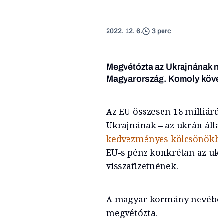
2022. 12. 6.
3 perc
Megvétózta az Ukrajnának 
Magyarország. Komoly köve
Az EU összesen 18 milliár
Ukrajnának – az ukrán ál
kedvezményes kölcsönökbő
EU-s pénz konkrétan az u
visszafizetnének.
A magyar kormány nevébe
megvétózta.