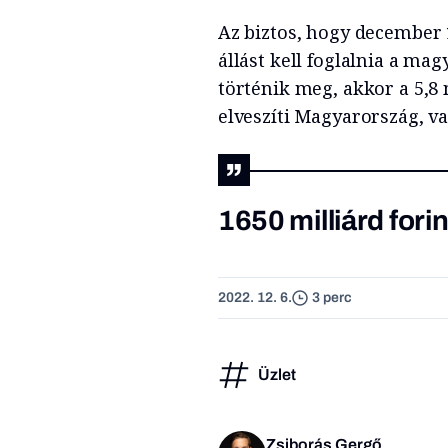
Az biztos, hogy december
állást kell foglalnia a ma
történik meg, akkor a 5,8
elveszíti Magyarország, v
1650 milliárd forin
2022. 12. 6.
3 perc
Üzlet
Zsiborás Gergő