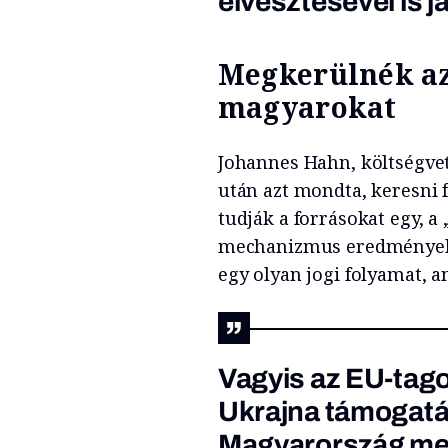
elvesztésével is j
Megkerülnék az
magyarokat
Johannes Hahn, költségvet
után azt mondta, keresni 
tudják a forrásokat egy, 
mechanizmus eredményekén
egy olyan jogi folyamat, 
Vagyis az EU-tago
Ukrajna támogatás
Magyarország megk