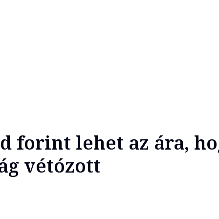
d forint lehet az ára, h
g vétózott