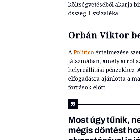
költségvetéséből akarja bi
összeg 1 százaléka.
Orbán Viktor b
A
Politico
értelmezése sze
játszmában, amely arról s
helyreállítási pénzekhez. 
elfogadásra ajánlotta a ma
források előtt.
Most úgy tűnik, ne
mégis döntést hoz