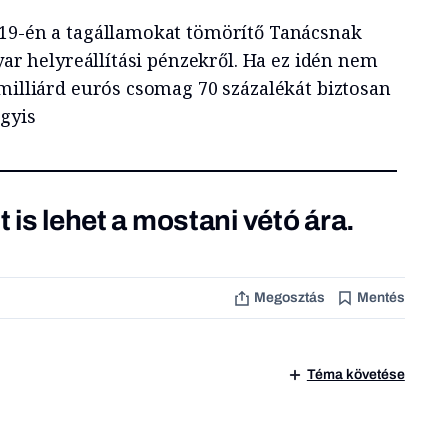
 19-én a tagállamokat tömörítő Tanácsnak
gyar helyreállítási pénzekről. Ha ez idén nem
 milliárd eurós csomag 70 százalékát biztosan
agyis
t is lehet a mostani vétó ára.
Megosztás
Mentés
Téma követése