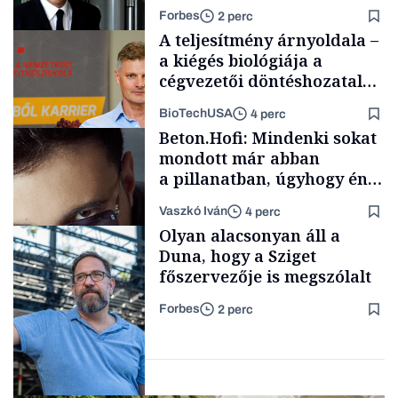
Forbes
2 perc
A teljesítmény árnyoldala –
a kiégés biológiája a
cégvezetői döntéshozatal
mögött
BioTechUSA
4 perc
Politika
Beton.Hofi: Mindenki sokat
mondott már abban
a pillanatban, úgyhogy én
a legsarkosabb
Vaszkó Iván
4 perc
gondolataimat akartam
Content Lab HUB
Olyan alacsonyan áll a
kimondani
Duna, hogy a Sziget
főszervezője is megszólalt
Forbes
2 perc
Forbes-sztori