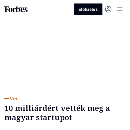
Előfizetés
Vagy fedezze fel a következő
témákat
Üzlet
Pénz
Zöld
Legyél jobb!
Üzlet
10 milliárdért vették meg a
magyar startupot