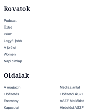
Rovatok
Podcast
Üzlet
Pénz
Legyél jobb
A jó élet
Women
Napi címlap
Oldalak
A magazin
Médiaajanlat
Előfizetés
Előfizetői ÁSZF
Esemény
ÁSZF Melléklet
Kapcsolat
Hirdetési ÁSZF