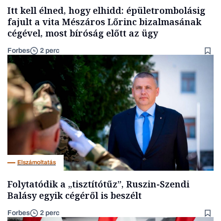
Itt kell élned, hogy elhidd: épületrombolásig
fajult a vita Mészáros Lőrinc bizalmasának
cégével, most bíróság előtt az ügy
Forbes
2 perc
Elszámoltatás
Folytatódik a „tisztítótűz”, Ruszin-Szendi
Balásy egyik cégéről is beszélt
Forbes
2 perc