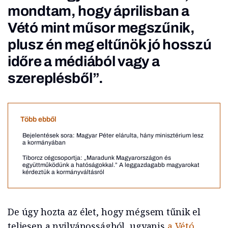
mondtam, hogy áprilisban a
Vétó mint műsor megszűnik,
plusz én meg eltűnök jó hosszú
időre a médiából vagy a
szereplésből”.
Több ebből
Bejelentések sora: Magyar Péter elárulta, hány minisztérium lesz
a kormányában
Tiborcz cégcsoportja: „Maradunk Magyarországon és
együttműködünk a hatóságokkal.” A leggazdagabb magyarokat
kérdeztük a kormányváltásról
De úgy hozta az élet, hogy mégsem tűnik el
teljesen a nyilvánosságból, ugyanis
a Vétó