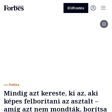
Előfizetés
Fotó
Vagy fedezze fel a következő
témákat
Üzlet
Pénz
Zöld
Legyél jobb!
Politika
Mindig azt kereste, ki az, aki
képes felborítani az asztalt –
amíg azt nem mondták, borítsa