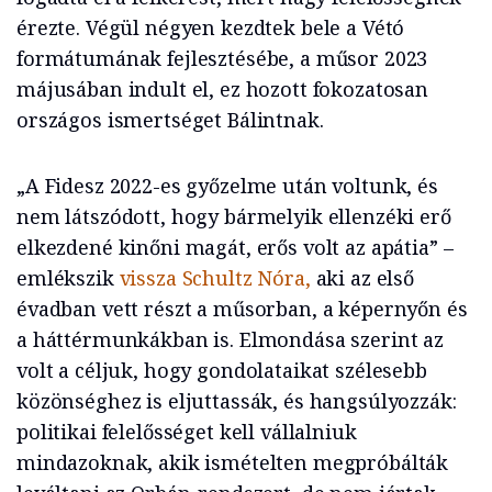
érezte. Végül négyen kezdtek bele a Vétó
formátumának fejlesztésébe, a műsor 2023
májusában indult el, ez hozott fokozatosan
országos ismertséget Bálintnak.
„A Fidesz 2022-es győzelme után voltunk, és
nem látszódott, hogy bármelyik ellenzéki erő
elkezdené kinőni magát, erős volt az apátia” –
emlékszik
vissza Schultz Nóra,
aki az első
évadban vett részt a műsorban, a képernyőn és
a háttérmunkákban is. Elmondása szerint az
volt a céljuk, hogy gondolataikat szélesebb
közönséghez is eljuttassák, és hangsúlyozzák:
politikai felelősséget kell vállalniuk
mindazoknak, akik ismételten megpróbálták