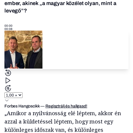
ember, akinek „a magyar közélet olyan, mint a
levegő”?
00:00
00:08
Forbes Hangoscikk
—
Regisztrálj és hallgasd!
„Amikor a nyilvánosság elé léptem, akkor én
azzal a küldetéssel léptem, hogy most egy
különleges időszak van, és különleges