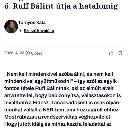
ő. Ruff Bálint útja a hatalomig
Tornyos Kata
Szerző követése
2026. 4. 23.
8 perc
„Nem kell mindenkivel szóba állni, és nem kell
mindenkivel együttműködni” – így szól az egyik
fontos tétele Ruff Bálintnak, aki az elmúlt éveit
arra tette fel, hogy bebizonyítsa, választásokon is
leváltható a Fidesz. Tanácsadóként is csak olyan
munkát vállalt a NER-ben, ami hozzájárult ehhez.
Most rábízzák a rendszerváltás véghezvitelét.
Hogy jutott idáig és mihez kezd a feladattal az