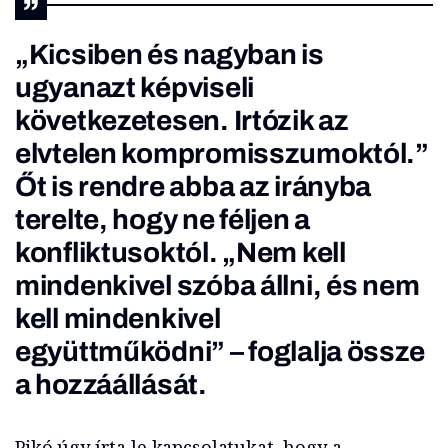
„Kicsiben és nagyban is
ugyanazt képviseli
következetesen. Irtózik az
elvtelen kompromisszumoktól.”
Őt is rendre abba az irányba
terelte, hogy ne féljen a
konfliktusoktól. „Nem kell
mindenkivel szóba állni, és nem
kell mindenkivel
együttműködni” – foglalja össze
a hozzáállását.
Pikó úgy írta le kapcsolatukat, hogy a