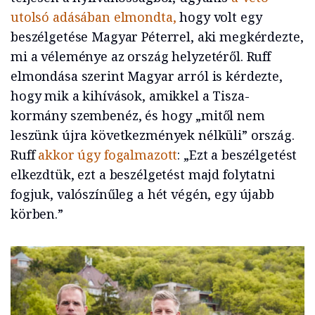
utolsó adásában elmondta,
hogy volt egy
beszélgetése Magyar Péterrel, aki megkérdezte,
mi a véleménye az ország helyzetéről. Ruff
elmondása szerint Magyar arról is kérdezte,
hogy mik a kihívások, amikkel a Tisza-
kormány szembenéz, és hogy „mitől nem
leszünk újra következmények nélküli” ország.
Ruff
akkor úgy fogalmazott
: „Ezt a beszélgetést
elkezdtük, ezt a beszélgetést majd folytatni
fogjuk, valószínűleg a hét végén, egy újabb
körben.”