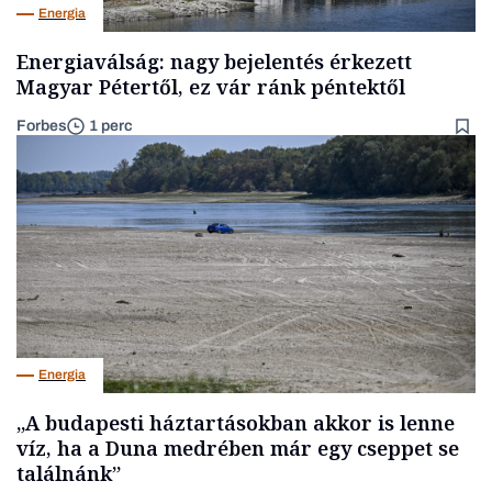
Energia
Energiaválság: nagy bejelentés érkezett
Magyar Pétertől, ez vár ránk péntektől
Forbes
1 perc
Energia
„A budapesti háztartásokban akkor is lenne
víz, ha a Duna medrében már egy cseppet se
találnánk”