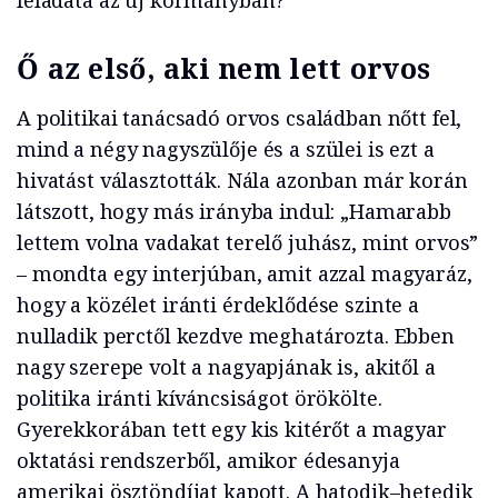
Ő az első, aki nem lett orvos
A politikai tanácsadó orvos családban nőtt fel,
mind a négy nagyszülője és a szülei is ezt a
hivatást választották. Nála azonban már korán
látszott, hogy más irányba indul: „Hamarabb
lettem volna vadakat terelő juhász, mint orvos”
– mondta egy interjúban, amit azzal magyaráz,
hogy a közélet iránti érdeklődése szinte a
nulladik perctől kezdve meghatározta. Ebben
nagy szerepe volt a nagyapjának is, akitől a
politika iránti kíváncsiságot örökölte.
Gyerekkorában tett egy kis kitérőt a magyar
oktatási rendszerből, amikor édesanyja
amerikai ösztöndíjat kapott. A hatodik–hetedik