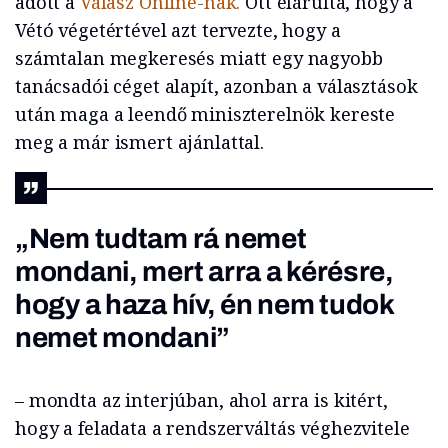
adott a
Válasz Online-nak.
Ott elárulta, hogy a
Vétó végetértével azt tervezte, hogy a
számtalan megkeresés miatt egy nagyobb
tanácsadói céget alapít, azonban a választások
után maga a leendő miniszterelnök kereste
meg a már ismert ajánlattal.
„Nem tudtam rá nemet
mondani, mert arra a kérésre,
hogy a haza hív, én nem tudok
nemet mondani”
– mondta az interjúban, ahol arra is kitért,
hogy a feladata a rendszerváltás véghezvitele