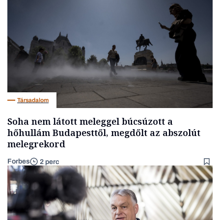
Társadalom
Soha nem látott meleggel búcsúzott a
hőhullám Budapesttől, megdőlt az abszolút
melegrekord
Forbes
2 perc