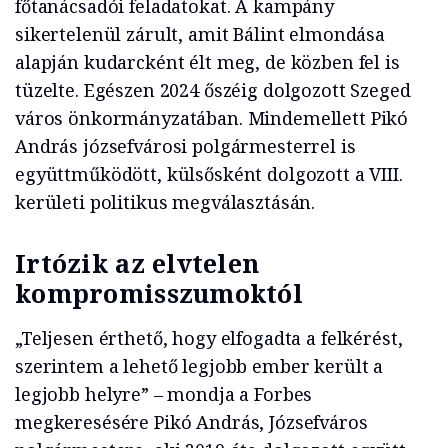
főtanácsadói feladatokat. A kampány
sikertelenül zárult, amit Bálint elmondása
alapján kudarcként élt meg, de közben fel is
tüzelte. Egészen 2024 őszéig dolgozott Szeged
város önkormányzatában. Mindemellett Pikó
András józsefvárosi polgármesterrel is
együttműködött, külsősként dolgozott a VIII.
kerületi politikus megválasztásán.
Irtózik az elvtelen
kompromisszumoktól
„Teljesen érthető, hogy elfogadta a felkérést,
szerintem a lehető legjobb ember került a
legjobb helyre” – mondja a Forbes
megkeresésére Pikó András, Józsefváros