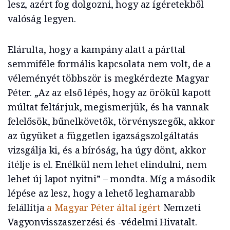
lesz, azért fog dolgozni, hogy az ígéretekből
valóság legyen.
Elárulta, hogy a kampány alatt a párttal
semmiféle formális kapcsolata nem volt, de a
véleményét többször is megkérdezte Magyar
Péter. „Az az első lépés, hogy az örökül kapott
múltat feltárjuk, megismerjük, és ha vannak
felelősök, bűnelkövetők, törvényszegők, akkor
az ügyüket a független igazságszolgáltatás
vizsgálja ki, és a bíróság, ha úgy dönt, akkor
ítélje is el. Enélkül nem lehet elindulni, nem
lehet új lapot nyitni” – mondta. Míg a második
lépése az lesz, hogy a lehető leghamarabb
felállítja
a Magyar Péter által ígért
Nemzeti
Vagyonvisszaszerzési és -védelmi Hivatalt.