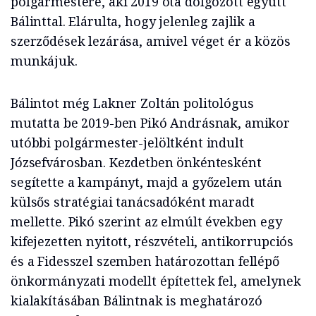
polgármestere, aki 2019 óta dolgozott együtt
Bálinttal. Elárulta, hogy jelenleg zajlik a
szerződések lezárása, amivel véget ér a közös
munkájuk.
Bálintot még Lakner Zoltán politológus
mutatta be 2019-ben Pikó Andrásnak, amikor
utóbbi polgármester-jelöltként indult
Józsefvárosban. Kezdetben önkéntesként
segítette a kampányt, majd a győzelem után
külsős stratégiai tanácsadóként maradt
mellette. Pikó szerint az elmúlt években egy
kifejezetten nyitott, részvételi, antikorrupciós
és a Fidesszel szemben határozottan fellépő
önkormányzati modellt építettek fel, amelynek
kialakításában Bálintnak is meghatározó