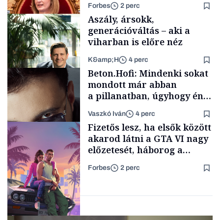
Forbes
2 perc
soroljuk az eddig felmerült
Aszály, ársokk,
neveket
generációváltás – aki a
viharban is előre néz
K&amp;H
4 perc
Politika
Beton.Hofi: Mindenki sokat
mondott már abban
a pillanatban, úgyhogy én
a legsarkosabb
Vaszkó Iván
4 perc
gondolataimat akartam
TÁMOGATÓI
Fizetős lesz, ha elsők között
TARTALOM
kimondani
akarod látni a GTA VI nagy
előzetesét, háborog a
gamer közösség
Forbes
2 perc
Forbes-sztori