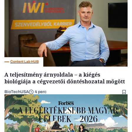
Tech
Content Lab HUB
A teljesítmény árnyoldala – a kiégés
biológiája a cégvezetői döntéshozatal mögött
BioTechUSA
4 perc