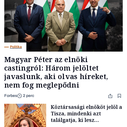
Politika
Magyar Péter az elnöki
castingról: Három jelöltet
javaslunk, aki olvas híreket,
nem fog meglepődni
Forbes
2 perc
Köztársasági elnököt jelöl a
Tisza, mindenki azt
találgatja, ki lesz
szombaton a befutó –