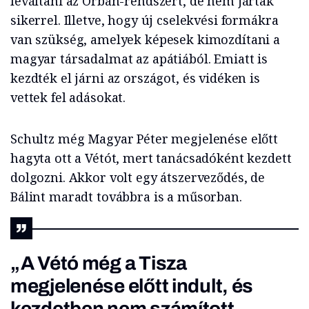
leváltani az Orbán-rendszert, de nem jártak
sikerrel. Illetve, hogy új cselekvési formákra
van szükség, amelyek képesek kimozdítani a
magyar társadalmat az apátiából. Emiatt is
kezdték el járni az országot, és vidéken is
vettek fel adásokat.
Schultz még Magyar Péter megjelenése előtt
hagyta ott a Vétót, mert tanácsadóként kezdett
dolgozni. Akkor volt egy átszerveződés, de
Bálint maradt továbbra is a műsorban.
„A Vétó még a Tisza
megjelenése előtt indult, és
kezdetben nem számított