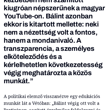
kiugróan népszerűnek a magyar
YouTube-on. Bálint azonban
ekkor is kitartott mellette: neki
nem a nézettség volt a fontos,
hanem a mondanivaló. A
transzparencia, a személyes
elköteleződés és a
kérlelhetetlen következetesség
végig meghatározta a közös
munkát.”
A politikai elemző visszanézve egy edukációs
munkát lát a Vétóban: „Bálint végig ott volt a
Partizánon, segített érzelmileg feldolgozni és