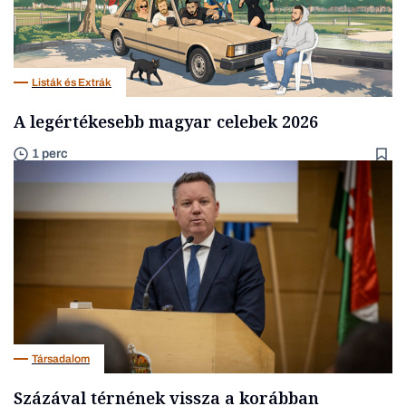
Listák és Extrák
A legértékesebb magyar celebek 2026
1 perc
Társadalom
Százával térnének vissza a korábban