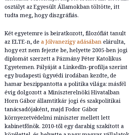
osztályt az Egyesült Államokban töltötte, itt
tudta meg, hogy diszgráfiás.
Két egyetemre is beiratkozott, filozófiát tanult
az ELTE-n, de
a Jólvanezígy adásában
elárulta,
hogy ezt nem fejezte be, helyette 2005-ben jogi
diplomát szerzett a Pázmány Péter Katolikus
Egyetemen. Pályáját a LinkedIn-profilja szerint
egy budapesti ügyvédi irodában kezdte, de
hamar beszippantotta a politika világa: másfél
évig dolgozott a Miniszterelnöki Hivatalban
Horn Gábor államtitkár jogi és szakpolitikai
tanácsadójaként, majd Fodor Gábor
környezetvédelmi miniszter mellett lett
kabinetfőnök. 2010-től egy darabig szakított a
közélettel, és helyette a nagy magyar vállalatok