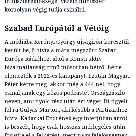
miniszterelnökséget vezető miniszter
komolyan végig tudja csinálni.
Szabad Európától a Vétóig
A médiába Kerényi György újságírón keresztül
került be, ő hívta a mára megszűnt Szabad
Európa Rádióhoz, ahol a Konstruktív
bizalmatlanság című műsorban hétről hétre
elemezték a 2022-es kampányt. Ezután Magyari
Péter kérte meg, akkor még a 444-nél, hogy
csináljanak egy közös podcastet Országzászló
néven, ami nyolc rész után ért véget. Itt figyelt
fel rá Gulyás Márton, aki később a Partizánhoz
hívta. Kadarkai Endrének egy interjúban arról
is beszélt, hogy csak hosszas mérlegelés után
fogadta el a felkérést, mert nagy felelősségnek