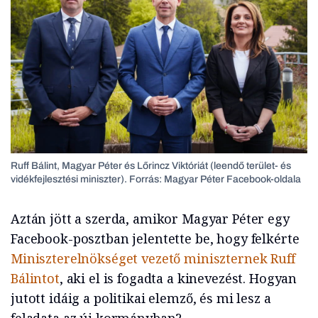
Ruff Bálint, Magyar Péter és Lőrincz Viktóriát (leendő terület- és
vidékfejlesztési miniszter). Forrás: Magyar Péter Facebook-oldala
Aztán jött a szerda, amikor Magyar Péter egy
Facebook-posztban jelentette be, hogy felkérte
Miniszterelnökséget vezető miniszternek Ruff
Bálintot
, aki el is fogadta a kinevezést. Hogyan
jutott idáig a politikai elemző, és mi lesz a
feladata az új kormányban?