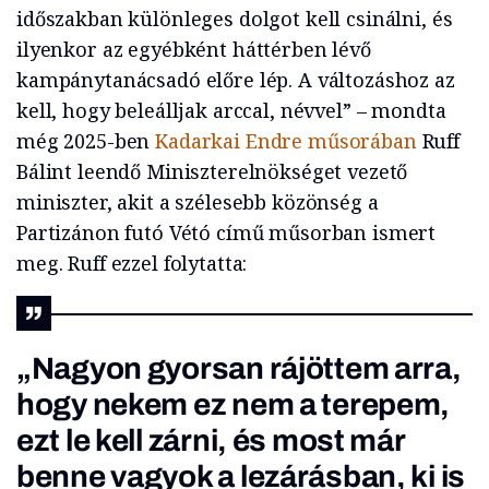
időszakban különleges dolgot kell csinálni, és
ilyenkor az egyébként háttérben lévő
kampánytanácsadó előre lép. A változáshoz az
kell, hogy beleálljak arccal, névvel” – mondta
még 2025-ben
Kadarkai Endre műsorában
Ruff
Bálint leendő Miniszterelnökséget vezető
miniszter, akit a szélesebb közönség a
Partizánon futó Vétó című műsorban ismert
meg. Ruff ezzel folytatta:
„Nagyon gyorsan rájöttem arra,
hogy nekem ez nem a terepem,
ezt le kell zárni, és most már
benne vagyok a lezárásban, ki is