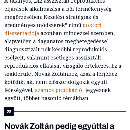
A talányos, „Az asszisztált reprodukciós
eljárások alkalmazása a női termékenység
megőrzésében: Kezelési stratégiák és
eredményes módszerek” című
doktori
disszertációja
azonban mindezzel szemben,
alapvetően a daganatos megbetegedéssel
diagnosztizált nők későbbi reprodukciós
esélyeit, valamint esetleges asszisztált
reprodukciós ellátását vizsgáló értekezés. Ez a
szakterület Novák Zoltánhoz, azaz a férjéhez
kötődik, aki nem először dolgozik együtt
feleségével,
számos publikációt
jegyeznek
együtt, többet hasonló témákban.
Novák Zoltán pedig egyúttal a