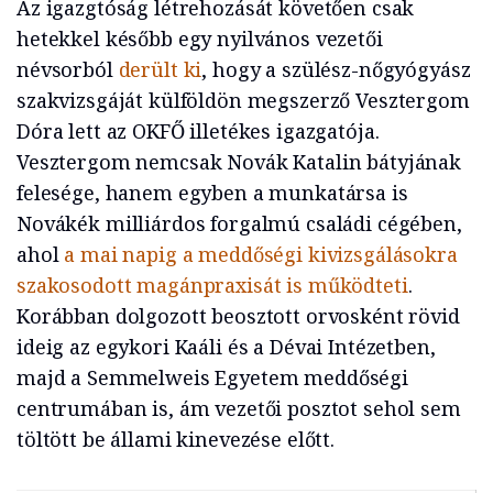
Az igazgtóság létrehozását követően csak
hetekkel később egy nyilvános vezetői
névsorból
derült ki
, hogy a szülész-nőgyógyász
szakvizsgáját külföldön megszerző Vesztergom
Dóra lett az OKFŐ illetékes igazgatója.
Vesztergom nemcsak Novák Katalin bátyjának
felesége, hanem egyben a munkatársa is
Novákék milliárdos forgalmú családi cégében,
ahol
a mai napig a meddőségi kivizsgálásokra
szakosodott magánpraxisát is működteti
.
Korábban dolgozott beosztott orvosként rövid
ideig az egykori Kaáli és a Dévai Intézetben,
majd a Semmelweis Egyetem meddőségi
centrumában is, ám vezetői posztot sehol sem
töltött be állami kinevezése előtt.