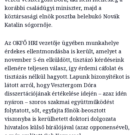
korábbi családügyi miniszter, majd a
köztársasági elnök posztba belebukó Novák
Katalin sógornője.
Az OKFŐ HRI vezetője ügyében munkahelye
érdekes ellentmondásba is került, amelyet a
november 5-én elküldött, tisztázó kérdéseink
ellenére teljesen válasz, így érdemi cáfolat és
tisztázás nélkül hagyott. Lapunk bizonyítékot is
látott arról, hogy Vesztergom Dóra
disszertációjának értékelése idején – azaz idén
nyáron – szoros szakmai együttműködést
folytatott, sőt, egyfajta főnök-beosztott
viszonyba is kerülhetett doktori dolgozata
hivatalos külső bírálójával (azaz opponensével),