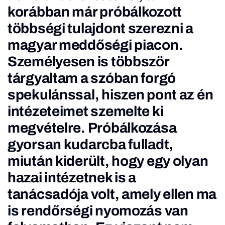
korábban már próbálkozott
többségi tulajdont szerezni a
magyar meddőségi piacon.
Személyesen is többször
tárgyaltam a szóban forgó
spekulánssal, hiszen pont az én
intézeteimet szemelte ki
megvételre. Próbálkozása
gyorsan kudarcba fulladt,
miután kiderült, hogy egy olyan
hazai intézetnek is a
tanácsadója volt, amely ellen
ma
is rendőrségi nyomozás van