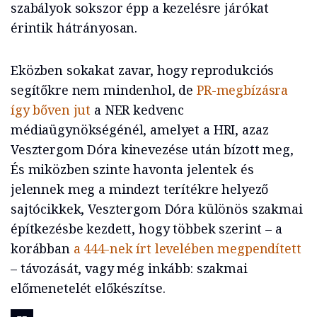
szabályok sokszor épp a kezelésre járókat
érintik hátrányosan.
Eközben sokakat zavar, hogy reprodukciós
segítőkre nem mindenhol, de
PR-megbízásra
így bőven jut
a NER kedvenc
médiaügynökségénél, amelyet a HRI, azaz
Vesztergom Dóra kinevezése után bízott meg,
És miközben szinte havonta jelentek és
jelennek meg a mindezt terítékre helyező
sajtócikkek, Vesztergom Dóra különös szakmai
építkezésbe kezdett, hogy többek szerint – a
korábban
a 444-nek írt levelében megpendített
– távozását, vagy még inkább: szakmai
előmenetelét előkészítse.