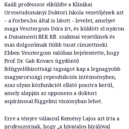
Kaáli professzor elküldte a Klinikai
Orvostudományi Doktori Iskola vezetőjének azt
– a Forbes.hu által is látott – levelet, amelyet
maga Vesztergom Dóra írt, és küldött el nyáron
a Dunamenti REK Kft. szakmai vezetőinek és
más dolgozóinak (több tucat címzettnek).
Ebben Vesztergom valóban bejelentette, hogy
Prof. Dr. Gab Kovacs ügydöntő
felügyelőbizottsági tagságot kap a legnagyobb
magyarországi reprodukciós intézményben,
azaz olyan közfunkciót ellátó posztra kerül,
amely alapján az opponens a doktori
aspiránssal függelmi viszonyban lehet.
Erre a tényre válaszul Kemény Lajos azt írta a
professzornak, hogy „a hivatalos bírálóval