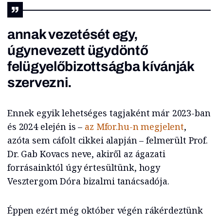
annak vezetését egy,
úgynevezett ügydöntő
felügyelőbizottságba kívánják
szervezni.
Ennek egyik lehetséges tagjaként már 2023-ban
és 2024 elején is –
az Mfor.hu-n megjelent
,
azóta sem cáfolt cikkei alapján – felmerült Prof.
Dr. Gab Kovacs neve, akiről az ágazati
forrásainktól úgy értesültünk, hogy
Vesztergom Dóra bizalmi tanácsadója.
Éppen ezért még október végén rákérdeztünk