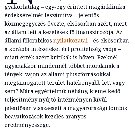
gyakorlatilag – egy-egy érintett magánklinika
érdeksérelmét leszámítva – jelentős
közmegegyezés övezte, elsősorban azért, mert
az állam lett a kezelések fő finanszírozója. Az
állami főlombikos
nyilatkozatai
– és elsősorban
a korábbi intézeteket ért profitéhség vádja –
miatt érték azért kritikák is bőven. Ezeknél
ugyanakkor mindennél többet mondanak a
tények: vajon az állami pluszforrásokkal
megtámogatott terület hatékonyabb lett vagy
sem? Mára egyértelmű: néhány, kiemelkedő
teljesítmény nyújtó intézményen kívül
jelentősen visszaesett a magyarországi lombik
beavatkozások kezelés arányos
eredményessége.