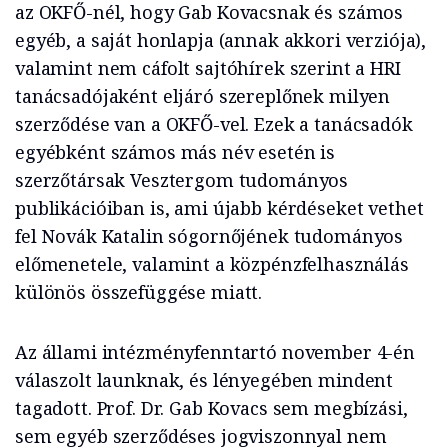
az OKFŐ-nél, hogy Gab Kovacsnak és számos
egyéb, a saját honlapja (annak akkori verziója),
valamint nem cáfolt sajtóhírek szerint a HRI
tanácsadójaként eljáró szereplőnek milyen
szerződése van a OKFŐ-vel. Ezek a tanácsadók
egyébként számos más név esetén is
szerzőtársak Vesztergom tudományos
publikációiban is, ami újabb kérdéseket vethet
fel Novák Katalin sógornőjének tudományos
előmenetele, valamint a közpénzfelhasználás
különös összefüggése miatt.
Az állami intézményfenntartó november 4-én
válaszolt launknak, és lényegében mindent
tagadott. Prof. Dr. Gab Kovacs sem megbízási,
sem egyéb szerződéses jogviszonnyal nem