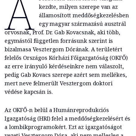
A
kezdte, milyen szerepe van az
államosított meddőségkezelésben
egy magyar származású ausztrál
orvosnak, Prof. Dr. Gab Kovacsnak, aki több,
egymástól független forrásunk szerint is
bizalmasa Vesztergom Dórának. A területért
felelős Országos Kórházi Főigazgatóság (OKFŐ)
az erre irányuló kérdéseinkre nem válaszolt,
pedig Gab Kovacs szerepe azért sem mellékes,
mert neve felmerült Vesztergom doktori
védése kapcsán is.
Az OKFŐ-n belül a Humánreprodukciós
Igazgatóság (HRI) felel a meddőségkezelésért és
a lombikprogramokért. Ezt az igazgatóságot
vezeti Vesztergom Dóra, aki nem mellesleg a