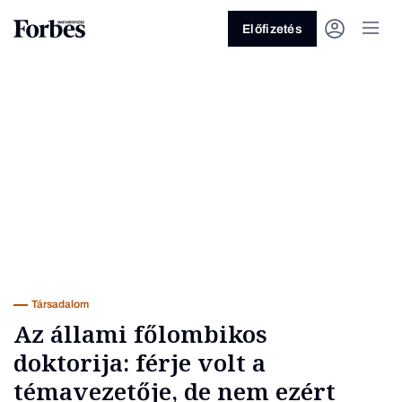
Előfizetés
Vagy fedezze fel a következő
témákat
Üzlet
Pénz
Zöld
Legyél jobb!
Társadalom
Az állami főlombikos
doktorija: férje volt a
témavezetője, de nem ezért