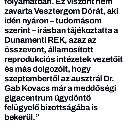
folyamatban
. Ez viszont nem
zavarta Vesztergom Dórát, aki
idén nyáron – tudomásom
szerint – írásban tájékoztatta a
Dunamenti REK, azaz az
összevont, államosított
reprodukciós intézetek vezetőit
és más dolgozóit, hogy
szeptembertől az ausztrál Dr.
Gab Kovacs már a meddőségi
gigacentrum ügydöntő
felügyelő bizottságába is
bekerül.”