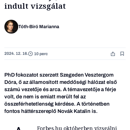
indult vizsgálat
Tóth-Biró Marianna
2024. 12. 16.
10 perc
PhD fokozatot szerzett Szegeden Vesztergom
Dóra, ő az államosított meddőségi hálózat első
számú vezetője és arca. A témavezetője a férje
volt, de nem is emiatt merült fel az
összeférhetetlenség kérdése. A történetben
fontos háttérszereplő Novák Katalin is.
Forbes.hu októberben vizsgálni