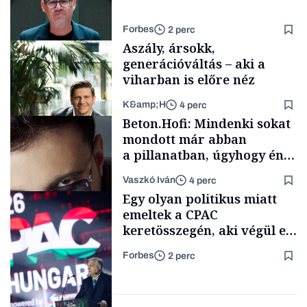
Forbes
2 perc
Aszály, ársokk,
generációváltás – aki a
viharban is előre néz
K&amp;H
4 perc
Politika
Beton.Hofi: Mindenki sokat
mondott már abban
a pillanatban, úgyhogy én
a legsarkosabb
Vaszkó Iván
4 perc
gondolataimat akartam
TÁMOGATÓI
Egy olyan politikus miatt
TARTALOM
kimondani
emeltek a CPAC
keretösszegén, aki végül el
sem jött a Fidesz egyik
Forbes
2 perc
kedvenc rendezvényére
Forbes-sztori