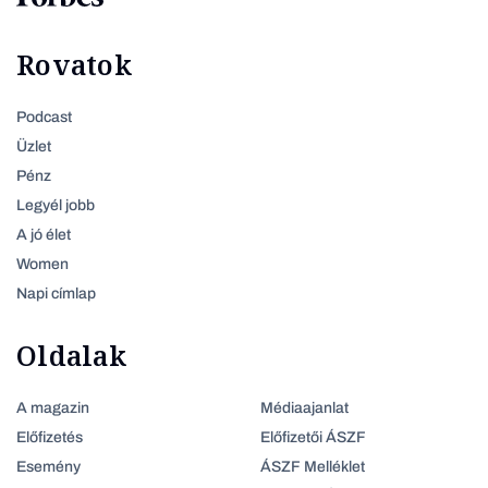
Rovatok
Podcast
Üzlet
Pénz
Legyél jobb
A jó élet
Women
Napi címlap
Oldalak
A magazin
Médiaajanlat
Előfizetés
Előfizetői ÁSZF
Esemény
ÁSZF Melléklet