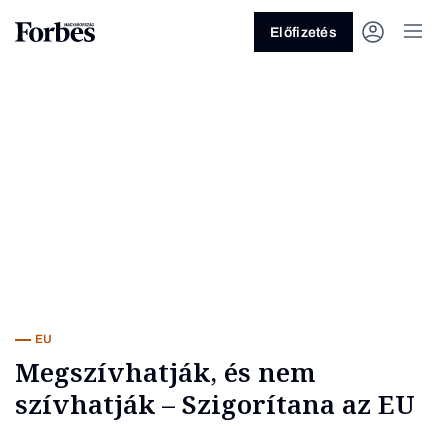
Előfizetés
Vagy fedezze fel a következő
témákat
Üzlet
Pénz
Zöld
Legyél jobb!
EU
Megszívhatják, és nem
szívhatják – Szigorítana az EU