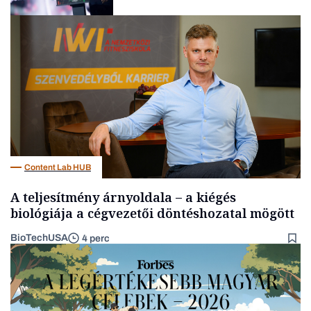
Politika
Content Lab HUB
A teljesítmény árnyoldala – a kiégés
biológiája a cégvezetői döntéshozatal mögött
BioTechUSA
4 perc