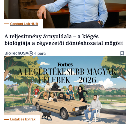
Content Lab HUB
A teljesítmény árnyoldala – a kiégés
biológiája a cégvezetői döntéshozatal mögött
BioTechUSA
4 perc
Listák és Extrák