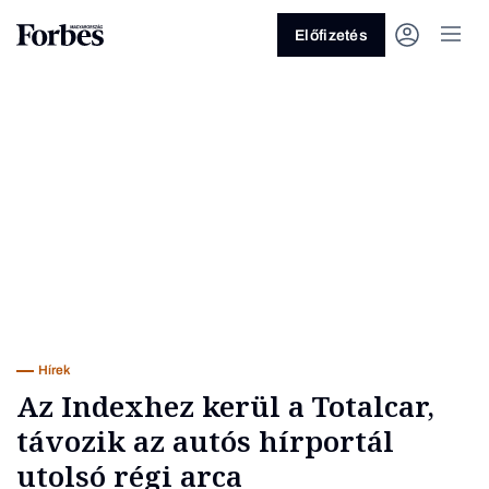
Előfizetés
Vagy fedezze fel a következő
témákat
Üzlet
Pénz
Zöld
Legyél jobb!
Hírek
Az Indexhez kerül a Totalcar,
távozik az autós hírportál
utolsó régi arca