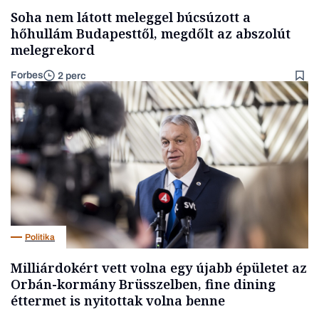
Soha nem látott meleggel búcsúzott a
hőhullám Budapesttől, megdőlt az abszolút
melegrekord
Forbes
2 perc
Politika
Milliárdokért vett volna egy újabb épületet az
Orbán-kormány Brüsszelben, fine dining
éttermet is nyitottak volna benne