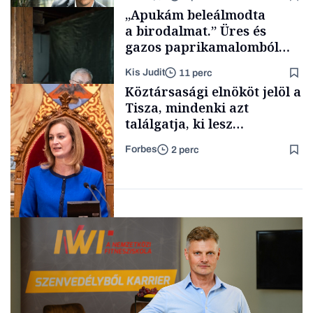
Politika
„Apukám beleálmodta
a birodalmat.” Üres és
gazos paprikamalomból
lett az igazi családi
Kis Judit
11 perc
fűszersztori
TÁMOGATÓI
Köztársasági elnököt jelöl a
TARTALOM
Tisza, mindenki azt
találgatja, ki lesz
szombaton a befutó –
Forbes
2 perc
soroljuk az eddig felmerült
Családi
vállalkozások
neveket
Politika