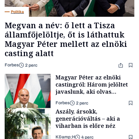
Politika
Megvan a név: ő lett a Tisza
államfőjelöltje, őt is láthattuk
Magyar Péter mellett az elnöki
casting alatt
Forbes
2 perc
Magyar Péter az elnöki
castingról: Három jelöltet
javaslunk, aki olvas
híreket, nem fog
Forbes
2 perc
meglepődni
Aszály, ársokk,
generációváltás – aki a
viharban is előre néz
K&amp;H
4 perc