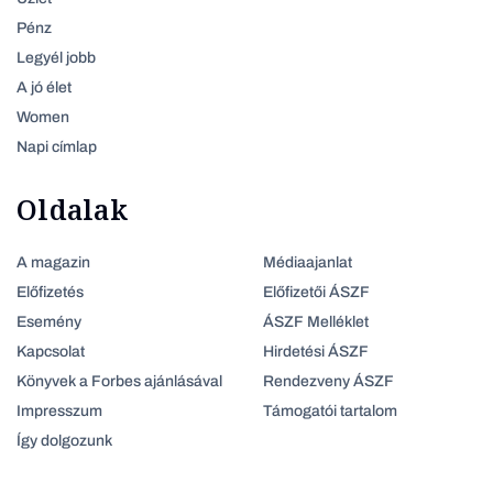
Pénz
Legyél jobb
A jó élet
Women
Napi címlap
Oldalak
A magazin
Médiaajanlat
Előfizetés
Előfizetői ÁSZF
Esemény
ÁSZF Melléklet
Kapcsolat
Hirdetési ÁSZF
Könyvek a Forbes ajánlásával
Rendezveny ÁSZF
Impresszum
Támogatói tartalom
Így dolgozunk