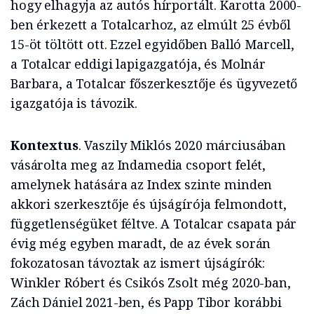
hogy elhagyja az autós hírportált. Karotta 2000-
ben érkezett a Totalcarhoz, az elmúlt 25 évből
15-öt töltött ott. Ezzel egyidőben Balló Marcell,
a Totalcar eddigi lapigazgatója, és Molnár
Barbara, a Totalcar főszerkesztője és ügyvezető
igazgatója is távozik.
Kontextus
. Vaszily Miklós 2020 márciusában
vásárolta meg az Indamedia csoport felét,
amelynek hatására az Index szinte minden
akkori szerkesztője és újságírója felmondott,
függetlenségüket féltve. A Totalcar csapata pár
évig még egyben maradt, de az évek során
fokozatosan távoztak az ismert újságírók:
Winkler Róbert és Csikós Zsolt még 2020-ban,
Zách Dániel 2021-ben, és Papp Tibor korábbi