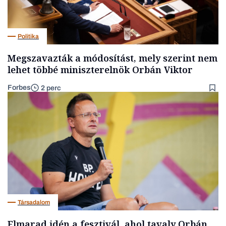
Politika
Megszavazták a módosítást, mely szerint nem
lehet többé miniszterelnök Orbán Viktor
Forbes
2 perc
Társadalom
Elmarad idén a fesztivál, ahol tavaly Orbán