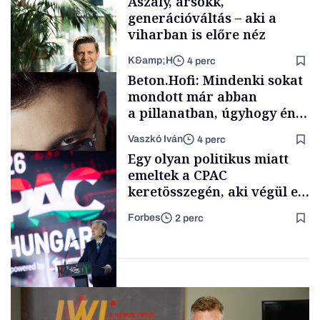
Aszály, ársokk,
generációváltás – aki a
viharban is előre néz
K&amp;H
4 perc
Politika
Beton.Hofi: Mindenki sokat
mondott már abban
a pillanatban, úgyhogy én
a legsarkosabb
Vaszkó Iván
4 perc
gondolataimat akartam
TÁMOGATÓI
Egy olyan politikus miatt
TARTALOM
kimondani
emeltek a CPAC
keretösszegén, aki végül el
sem jött a Fidesz egyik
Forbes
2 perc
kedvenc rendezvényére
Forbes-sztori
Politika