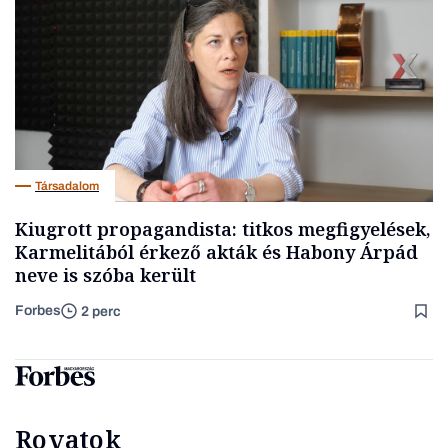
Társadalom
Kiugrott propagandista: titkos megfigyelések,
Karmelitából érkező akták és Habony Árpád
neve is szóba került
Forbes
2 perc
Rovatok