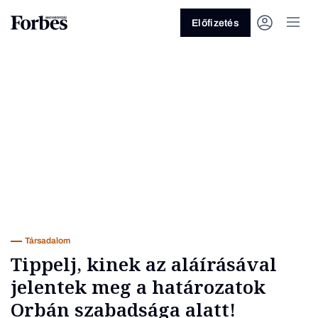
Előfizetés
Vagy fedezze fel a következő
témákat
Üzlet
Pénz
Zöld
Legyél jobb!
Társadalom
Tippelj, kinek az aláírásával
jelentek meg a határozatok
Orbán szabadsága alatt!