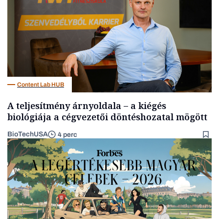
Content Lab HUB
A teljesítmény árnyoldala – a kiégés
biológiája a cégvezetői döntéshozatal mögött
BioTechUSA
4 perc