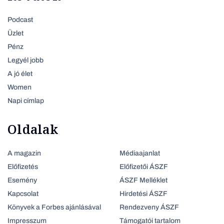
Podcast
Üzlet
Pénz
Legyél jobb
A jó élet
Women
Napi címlap
Oldalak
A magazin
Médiaajanlat
Előfizetés
Előfizetői ÁSZF
Esemény
ÁSZF Melléklet
Kapcsolat
Hirdetési ÁSZF
Könyvek a Forbes ajánlásával
Rendezveny ÁSZF
Impresszum
Támogatói tartalom