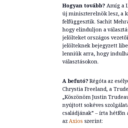
Hogyan tovább?
Amíg a Li
új miniszterelnök lesz, a
felfüggesztik. Sachit Mehra
hogy elinduljon a választá
jelölteket országos vezetői
jelölteknek bejegyzett lib
lenniük arra, hogy indulh
választásokon.
A befutó?
Régóta az esély
Chrystia Freeland, a Trude
„Köszönöm Justin Trudea
nyújtott sokéves szolgálat
családjának” – írta hétfőn
az
Axios
szerint: