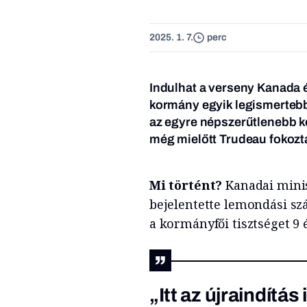
2025. 1. 7.
perc
Indulhat a verseny Kanada é
kormány egyik legismertebb
az egyre népszerűtlenebb ko
még mielőtt Trudeau fokozta
Mi történt?
Kanadai minis
bejelentette lemondási szá
a kormányfői tisztséget 9 
„Itt az újraindítás 