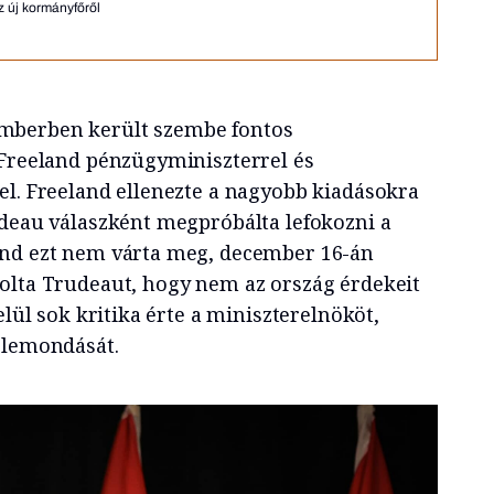
z új kormányfőről
berben került szembe fontos
 Freeland pénzügyminiszterrel és
el. Freeland ellenezte a nagyobb kiadásokra
udeau válaszként megpróbálta lefokozni a
and ezt nem várta meg, december 16-án
olta Trudeaut, hogy nem az ország érdekeit
elül sok kritika érte a miniszterelnököt,
 lemondását.