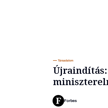
Társadalom
Újraindítás
miniszterel
Forbes