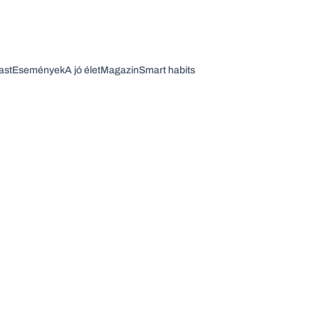
ast
Események
A jó élet
Magazin
Smart habits
Vagy fedezze fel a következő témákat
Üzlet
Pénz
Zöld
Legyél jobb!