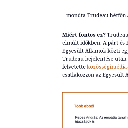
– mondta Trudeau hétfőn a
Miért fontos ez?
Trudeau 
elmúlt időkben. A párt és 
Egyesült Államok közti egy
Trudeau bejelentése után
felvetette
közösségimédia-
csatlakozzon az Egyesült 
Több ebből
Kepes András: Az empátia tanulha
igazságok is