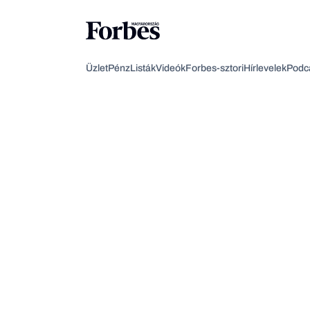
Üzlet
Pénz
Listák
Videók
Forbes-sztori
Hírlevelek
Podc