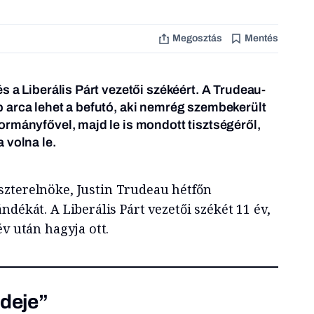
Megosztás
Mentés
s a Liberális Párt vezetői székéért. A Trudeau-
 arca lehet a befutó, aki nemrég szembekerült
rmányfővel, majd le is mondott tisztségéről,
 volna le.
zterelnöke, Justin Trudeau hétfőn
ndékát. A Liberális Párt vezetői székét 11 év,
év után hagyja ott.
ideje”