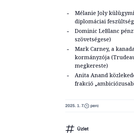
Mélanie Joly külügymi
diplomáciai feszültség
Dominic LeBlanc pénz
szövetségese)
Mark Carney, a kanada
kormányzója (Trudeau
megkereste)
Anita Anand közlekedés
frakció „ambiciózusab
2025. 1. 7.
perc
Üzlet