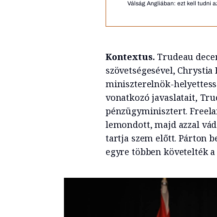
Válság Angliában: ezt kell tudni a
Kontextus.
Trudeau decem
szövetségesével, Chrystia
miniszterelnök-helyettess
vonatkozó javaslatait, Tr
pénzügyminisztert. Freel
lemondott, majd azzal vád
tartja szem előtt. Párton b
egyre többen követelték a