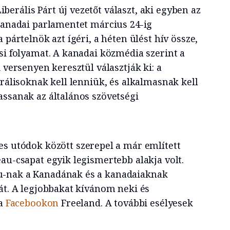
berális Párt új vezetőt választ, aki egyben az
 kanadai parlamentet március 24-ig
 pártelnök azt ígéri, a héten ülést hív össze,
si folyamat. A kanadai közmédia szerint a
 versenyen keresztül választják ki: a
erálisoknak kell lenniük, és alkalmasnak kell
assanak az általános szövetségi
es utódok között szerepel a már említett
au-csapat egyik legismertebb alakja volt.
u-nak a Kanadának és a kanadaiaknak
át. A legjobbakat kívánom neki és
 a
Facebookon
Freeland. A további esélyesek