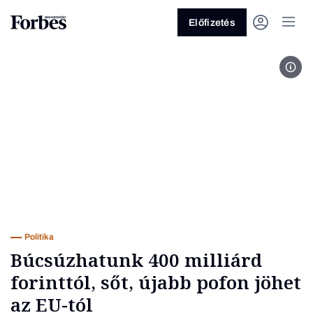
Előfizetés
MTI
Vagy fedezze fel a következő
témákat
Üzlet
Pénz
Zöld
Legyél jobb!
Politika
Búcsúzhatunk 400 milliárd
forinttól, sőt, újabb pofon jöhet
az EU-tól