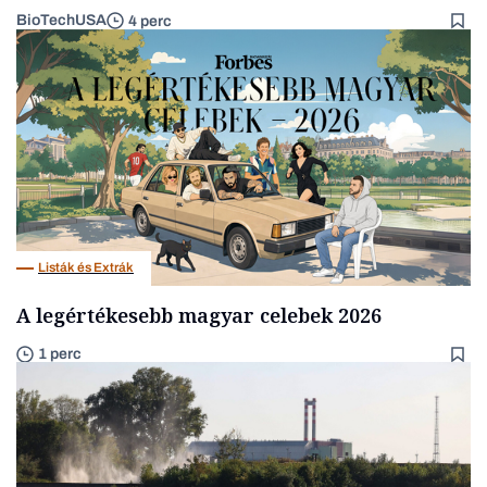
BioTechUSA
4 perc
Listák és Extrák
A legértékesebb magyar celebek 2026
1 perc