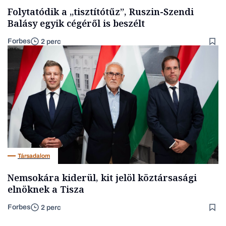
Folytatódik a „tisztítótűz”, Ruszin-Szendi
Balásy egyik cégéről is beszélt
Forbes
2 perc
Társadalom
Nemsokára kiderül, kit jelöl köztársasági
elnöknek a Tisza
Forbes
2 perc