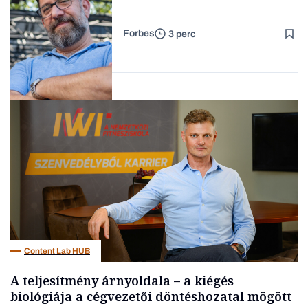
Forbes
3 perc
Forbes-sztori
Kultúra
Content Lab HUB
A teljesítmény árnyoldala – a kiégés
biológiája a cégvezetői döntéshozatal mögött