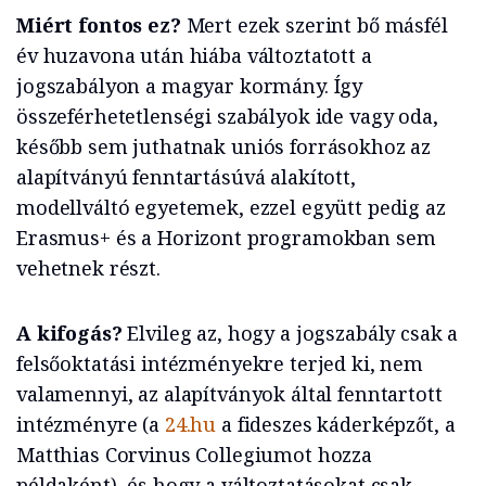
Miért fontos ez?
Mert ezek szerint bő másfél
év huzavona után hiába változtatott a
jogszabályon a magyar kormány. Így
összeférhetetlenségi szabályok ide vagy oda,
később sem juthatnak uniós forrásokhoz az
alapítványú fenntartásúvá alakított,
modellváltó egyetemek, ezzel együtt pedig az
Erasmus+ és a Horizont programokban sem
vehetnek részt.
A kifogás?
Elvileg az, hogy a jogszabály csak a
felsőoktatási intézményekre terjed ki, nem
valamennyi, az alapítványok által fenntartott
intézményre (a
24.hu
a fideszes káderképzőt, a
Matthias Corvinus Collegiumot hozza
példaként), és hogy a változtatásokat csak