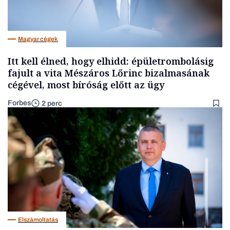
Magyar cégek
Itt kell élned, hogy elhidd: épületrombolásig
fajult a vita Mészáros Lőrinc bizalmasának
cégével, most bíróság előtt az ügy
Forbes
2 perc
Elszámoltatás