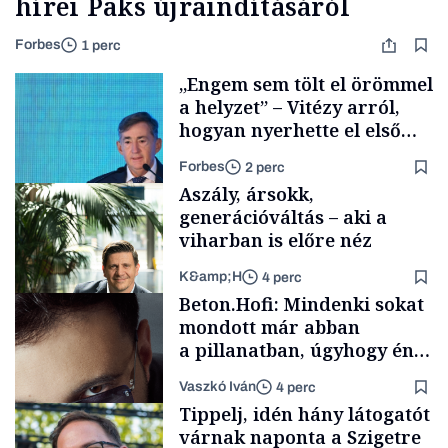
hírei Paks újraindításáról
Forbes
1 perc
„Engem sem tölt el örömmel
a helyzet” – Vitézy arról,
hogyan nyerhette el első
tenderét Mészárosék cége a
Forbes
2 perc
Tisza-kormány alatt
Aszály, ársokk,
generációváltás – aki a
viharban is előre néz
K&amp;H
4 perc
Elszámoltatás
Beton.Hofi: Mindenki sokat
mondott már abban
a pillanatban, úgyhogy én
a legsarkosabb
Vaszkó Iván
4 perc
gondolataimat akartam
TÁMOGATÓI
Tippelj, idén hány látogatót
TARTALOM
kimondani
várnak naponta a Szigetre