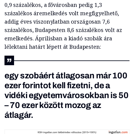
0,9 százalékos, a fővárosban pedig 1,3
százalékos áremelkedés volt megfigyelhető,
addig éves viszonylatban országosan 7,6
százalékos, Budapesten 8,6 százalékos volt az
emelkedés. Áprilisban a kiadó szobák ára
lélektani határt lépett át Budapesten:
egy szobáért átlagosan már 100
ezer forintot kell fizetni, de a
vidéki egyetemvárosokban is 50
– 70 ezer között mozog az
átlagár.