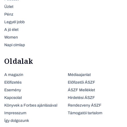
Üzlet
Pénz
Legyél jobb
A jó élet
Women
Napi címlap
Oldalak
A magazin
Médiaajanlat
Előfizetés
Előfizetői ÁSZF
Esemény
ÁSZF Melléklet
Kapcsolat
Hirdetési ÁSZF
Könyvek a Forbes ajánlásával
Rendezveny ÁSZF
Impresszum
Támogatói tartalom
Így dolgozunk