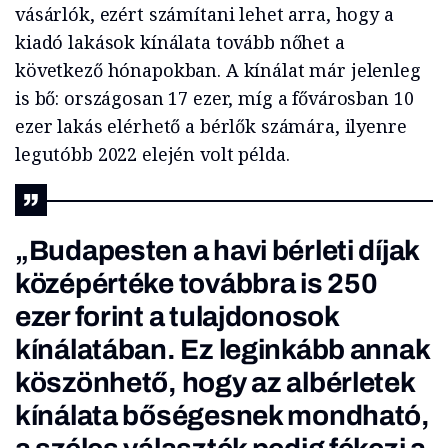
vásárlók, ezért számítani lehet arra, hogy a
kiadó lakások kínálata tovább nőhet a
következő hónapokban. A kínálat már jelenleg
is bő: országosan 17 ezer, míg a fővárosban 10
ezer lakás elérhető a bérlők számára, ilyenre
legutóbb 2022 elején volt példa.
„Budapesten a havi bérleti díjak
középértéke továbbra is 250
ezer forint a tulajdonosok
kínálatában. Ez leginkább annak
köszönhető, hogy az albérletek
kínálata bőségesnek mondható,