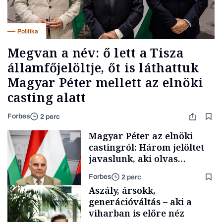
Politika
Megvan a név: ő lett a Tisza
államfőjelöltje, őt is láthattuk
Magyar Péter mellett az elnöki
casting alatt
Forbes
2 perc
Magyar Péter az elnöki
castingról: Három jelöltet
javaslunk, aki olvas
híreket, nem fog
Forbes
2 perc
meglepődni
Aszály, ársokk,
generációváltás – aki a
viharban is előre néz