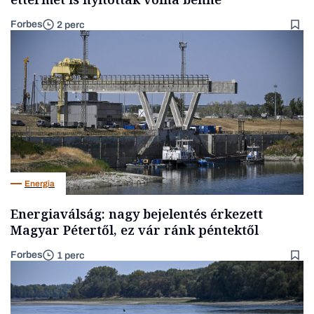
Forbes
2 perc
Energia
Energiaválság: nagy bejelentés érkezett
Magyar Pétertől, ez vár ránk péntektől
Forbes
1 perc