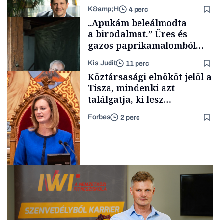
K&amp;H
4 perc
Politika
„Apukám beleálmodta
a birodalmat.” Üres és
gazos paprikamalomból
lett az igazi családi
Kis Judit
11 perc
fűszersztori
TÁMOGATÓI
Köztársasági elnököt jelöl a
TARTALOM
Tisza, mindenki azt
találgatja, ki lesz
szombaton a befutó –
Forbes
2 perc
soroljuk az eddig felmerült
Családi
vállalkozások
neveket
Politika