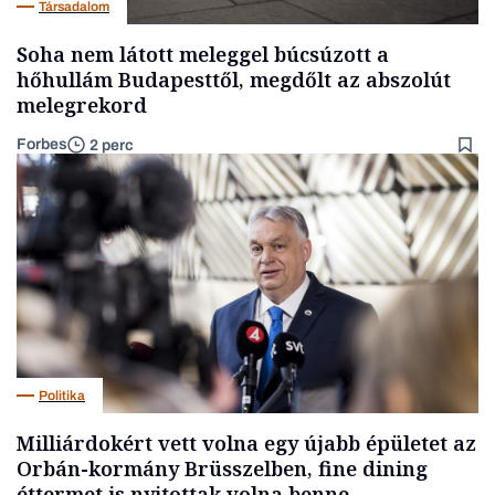
Társadalom
Soha nem látott meleggel búcsúzott a
hőhullám Budapesttől, megdőlt az abszolút
melegrekord
Forbes
2 perc
Politika
Milliárdokért vett volna egy újabb épületet az
Orbán-kormány Brüsszelben, fine dining
éttermet is nyitottak volna benne