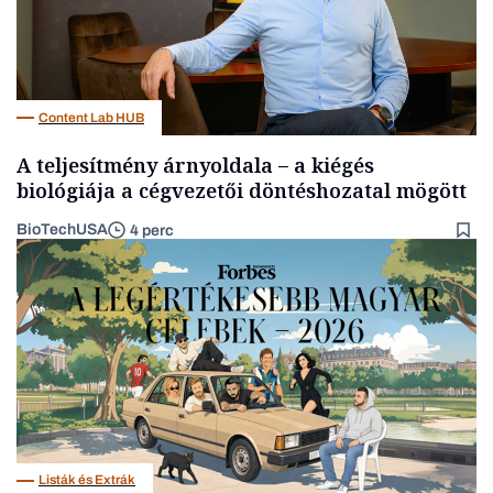
Content Lab HUB
A teljesítmény árnyoldala – a kiégés
biológiája a cégvezetői döntéshozatal mögött
BioTechUSA
4 perc
Listák és Extrák