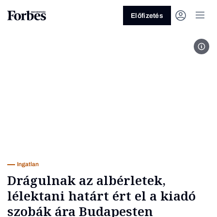
Előfizetés
fotó
Vagy fedezze fel a következő
témákat
Üzlet
Pénz
Zöld
Legyél jobb!
Ingatlan
Drágulnak az albérletek,
lélektani határt ért el a kiadó
szobák ára Budapesten