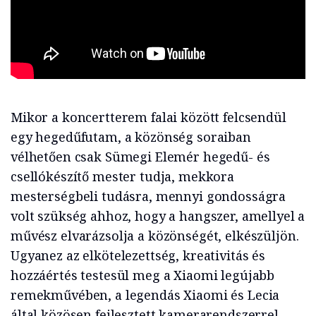
Mikor a koncertterem falai között felcsendül
egy hegedűfutam, a közönség soraiban
vélhetően csak Sümegi Elemér hegedű- és
csellókészítő mester tudja, mekkora
mesterségbeli tudásra, mennyi gondosságra
volt szükség ahhoz, hogy a hangszer, amellyel a
művész elvarázsolja a közönségét, elkészüljön.
Ugyanez az elkötelezettség, kreativitás és
hozzáértés testesül meg a Xiaomi legújabb
remekművében, a legendás Xiaomi és Lecia
által közösen fejlesztett kamerarendszerrel