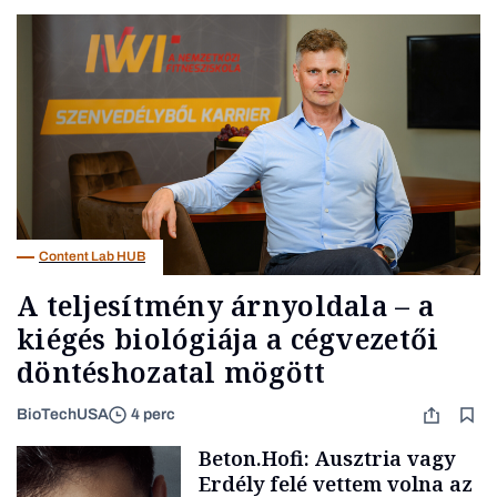
Content Lab HUB
A teljesítmény árnyoldala – a
kiégés biológiája a cégvezetői
döntéshozatal mögött
BioTechUSA
4 perc
Beton.Hofi: Ausztria vagy
Erdély felé vettem volna az