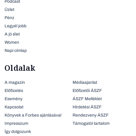
Podcast
Üzlet
Pénz
Legyél jobb
A jó élet
Women
Napi címlap
Oldalak
A magazin
Médiaajanlat
Előfizetés
Előfizetői ÁSZF
Esemény
ÁSZF Melléklet
Kapcsolat
Hirdetési ÁSZF
Könyvek a Forbes ajánlásával
Rendezveny ÁSZF
Impresszum
Támogatói tartalom
Így dolgozunk