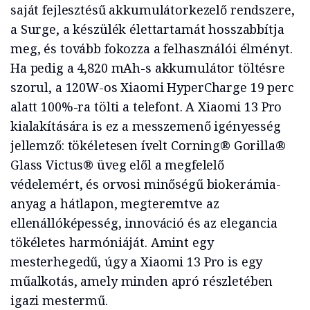
saját fejlesztésű akkumulátorkezelő rendszere,
a Surge, a készülék élettartamát hosszabbítja
meg, és tovább fokozza a felhasználói élményt.
Ha pedig a 4,820 mAh-s akkumulátor töltésre
szorul, a 120W-os Xiaomi HyperCharge 19 perc
alatt 100%-ra tölti a telefont. A Xiaomi 13 Pro
kialakítására is ez a messzemenő igényesség
jellemző: tökéletesen ívelt Corning® Gorilla®
Glass Victus® üveg elől a megfelelő
védelemért, és orvosi minőségű biokerámia-
anyag a hátlapon, megteremtve az
ellenállóképesség, innováció és az elegancia
tökéletes harmóniáját. Amint egy
mesterhegedű, úgy a Xiaomi 13 Pro is egy
műalkotás, amely minden apró részletében
igazi mestermű.