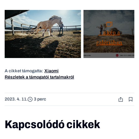
+
8
kép a
galériában
A cikket támogatta:
Xiaomi
Részletek a támogatói tartalmakról
2023. 4. 11.
3 perc
Kapcsolódó cikkek