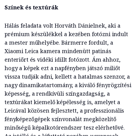
Színek és textúrák
Hálás feladata volt Horváth Dánielnek, aki a
prémium készülékkel a kezében fotózni indult
a mester műhelyébe. Bármerre fordult, a
Xiaomi Leica kamera mindenütt patinás
enteriőrt és vidéki idillt fotózott. Ám ahhoz,
hogy a képek ezt a napfényben játszó miliőt
vissza tudják adni, kellett a hatalmas szenzor, a
nagy dinamikatartomány, a kiváló fényrögzítési
képesség, a rendkívüli színgazdagság, a
textúrákat kiemelő képélesség is, amelyet a
Leicával közösen fejlesztett, a professzionális
fényképezőgépek színvonalát megközelítő
minőségű képalkotórendszer tesz elérhetővé.
Az istálló és a lófuttató porában ugyancsak