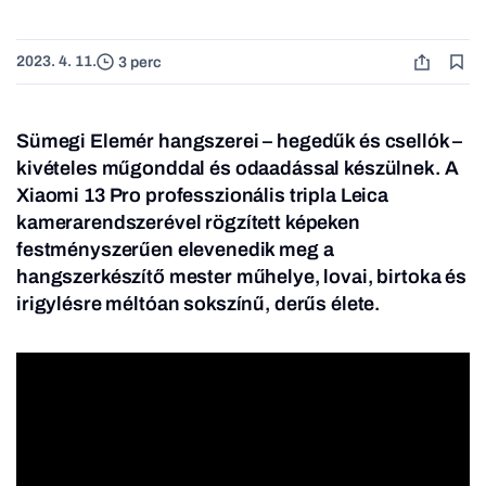
2023. 4. 11.
3 perc
Sümegi Elemér hangszerei – hegedűk és csellók –
kivételes műgonddal és odaadással készülnek. A
Xiaomi 13 Pro professzionális tripla Leica
kamerarendszerével rögzített képeken
festményszerűen elevenedik meg a
hangszerkészítő mester műhelye, lovai, birtoka és
irigylésre méltóan sokszínű, derűs élete.