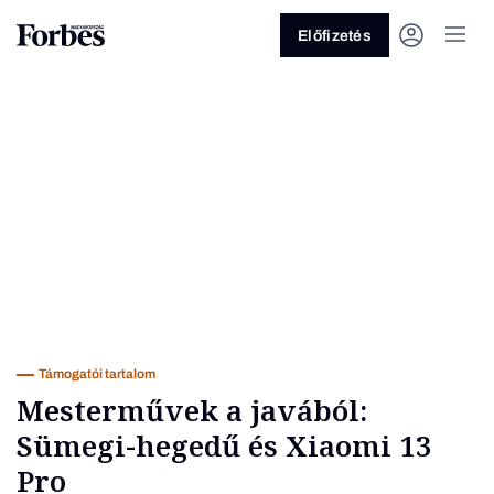
Előfizetés
Vagy fedezze fel a következő
témákat
Üzlet
Pénz
Zöld
Legyél jobb!
Támogatói tartalom
Mesterművek a javából:
Sümegi-hegedű és Xiaomi 13
Pro