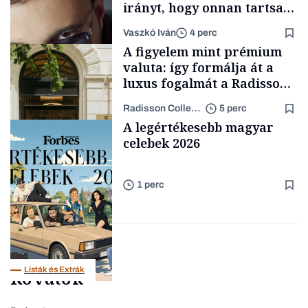
irányt, hogy onnan tartsam
lélegeztetőgépen a magyar
Vaszkó Iván
4 perc
zenét
A figyelem mint prémium
valuta: így formálja át a
luxus fogalmát a Radisson
Collection Hotel, Basilica
Radisson Collection Hotel
5 perc
Budapest
Forbes-sztori
A legértékesebb magyar
celebek 2026
1 perc
Támogatói tartalom
Listák és Extrák
Rovatok