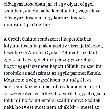
elővigyázatosabban jár el egy olyan céggel
szemben, amely bajba kerülhetett, vagy eleve
elővigyázatosan áll egy kockázatosnak
minősített partnerhez.
A Credit Online rendszerrel kapcsolatban
folyamatosan kapják a pozitív visszajelzéseket,
teszi hozzá Antolik Gyula. „Felhívott például
egyik kedves ügyfelünk pénzügyi vezetője,
hogy reggel üzenetet kapott tőlünk, miszerint
törölték az adószámát az egyik partnerüknek.
Megnézte a cégjegyzékben, ott még élt az
adószám. Közben már több raklapnyi áru volt
összekészítve, és érkezett a vevő, hogy elvigye a
több millió forint értékű szállítmányt. Szóltak
neki, hogy ezt most nem adják ki” – mesél az