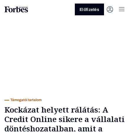
Előfizetés
Vagy fedezze fel a következő
témákat
Üzlet
Pénz
Zöld
Legyél jobb!
Támogatói tartalom
Kockázat helyett rálátás: A
Credit Online sikere a vállalati
döntéshozatalban, amit a