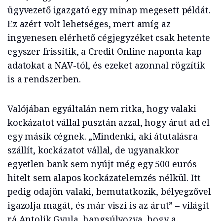
ügyvezető igazgató egy minap megesett példát.
Ez azért volt lehetséges, mert amíg az
ingyenesen elérhető cégjegyzéket csak hetente
egyszer frissítik, a Credit Online naponta kap
adatokat a NAV-tól, és ezeket azonnal rögzítik
is a rendszerben.
Valójában egyáltalán nem ritka, hogy valaki
kockázatot vállal pusztán azzal, hogy árut ad el
egy másik cégnek. „Mindenki, aki átutalásra
szállít, kockázatot vállal, de ugyanakkor
egyetlen bank sem nyújt még egy 500 eurós
hitelt sem alapos kockázatelemzés nélkül. Itt
pedig odajön valaki, bemutatkozik, bélyegzővel
igazolja magát, és már viszi is az árut” – világít
rá Antolik Gyula, hangsúlyozva, hogy a