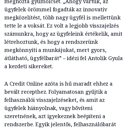
meghozta gyümölcsét. „Ahogy vártuk, az
ügyfelek örömmel fogadták az innovatív
megközelítést, több nagy ügyfél is mellettünk
tette le a voksát. Ez volt a legjobb visszajelzés
számunkra, hogy az ügyfeleink értékelik, amit
létrehoztunk, és hogy a rendszerünk
megkönnyíti a munkájukat, mert gyors,
átlátható, ügyfélbarát” – idézi fel Antolik Gyula
a kezdeti sikereket.
A Credit Online azóta is hű maradt ehhez a
bevált recepthez. Folyamatosan gyűjtik a
felhasználói visszajelzéseket, és amit az
ügyfelek hiányolnak, vagy bővíteni
szeretnének, azt igyekeznek beépíteni a
rendszerbe. Egyik jelentős, felhasználóbarát