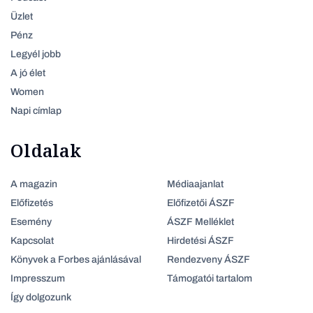
Üzlet
Pénz
Legyél jobb
A jó élet
Women
Napi címlap
Oldalak
A magazin
Médiaajanlat
Előfizetés
Előfizetői ÁSZF
Esemény
ÁSZF Melléklet
Kapcsolat
Hirdetési ÁSZF
Könyvek a Forbes ajánlásával
Rendezveny ÁSZF
Impresszum
Támogatói tartalom
Így dolgozunk