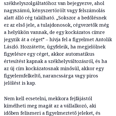
székhelyszolgáltatóhoz van bejegyezve, ahol
nagyszámú, kényszertörölt vagy felszámolás
alatt álló cég található. „Sokszor a bedőlésnek
ez az első jele, a tulajdonosok, cégvezetők még
a helyükön vannak, de egy kockázatos címre
jegyzik át a céget” – hívja fel a figyelmet Antolik
László. Hozzátette, ügyfeleik, ha megjelölnek
figyelésre egy céget, akkor automatikus
értesítést kapnak a székhelyváltozásról, és ha
az új cím kockázatosnak minősül, akkor egy
figyelemfelkeltő, narancssárga vagy piros
jelölést is kap.
Nem kell ecsetelni, mekkora fejfájástól
kímélheti meg magát az a vállalkozó, aki
időben felismeri a figyelmeztető jeleket, és