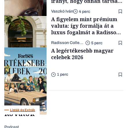
irányt, hogy onnan tartsam
lélegeztetőgépen a magyar
Vaszkó Iván
4 perc
zenét
A figyelem mint prémium
valuta: így formálja át a
luxus fogalmát a Radisson
Collection Hotel, Basilica
Radisson Collection Hotel
5 perc
Budapest
Forbes-sztori
A legértékesebb magyar
celebek 2026
1 perc
Támogatói tartalom
Listák és Extrák
Rovatok
Podcast