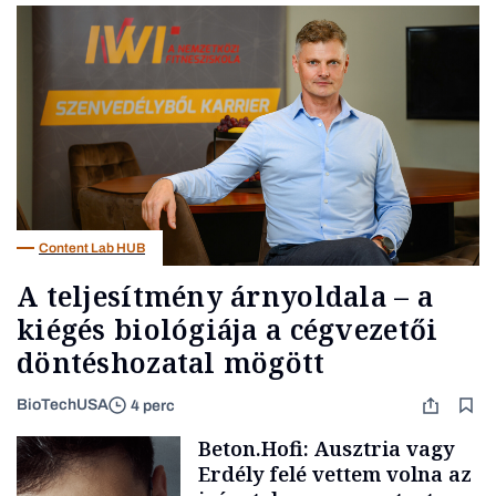
Content Lab HUB
A teljesítmény árnyoldala – a
kiégés biológiája a cégvezetői
döntéshozatal mögött
BioTechUSA
4 perc
Beton.Hofi: Ausztria vagy
Erdély felé vettem volna az