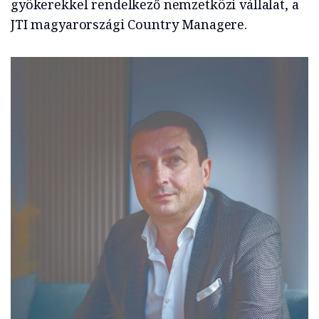
gyökerekkel rendelkező nemzetközi vállalat, a
JTI magyarországi Country Managere.