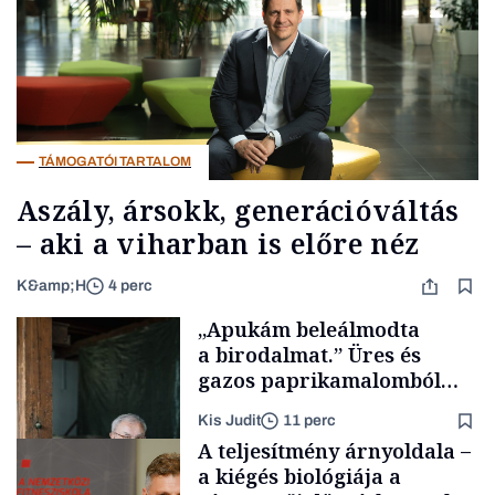
TÁMOGATÓI TARTALOM
Aszály, ársokk, generációváltás
– aki a viharban is előre néz
K&amp;H
4 perc
„Apukám beleálmodta
a birodalmat.” Üres és
gazos paprikamalomból
lett az igazi családi
Kis Judit
11 perc
fűszersztori
A teljesítmény árnyoldala –
a kiégés biológiája a