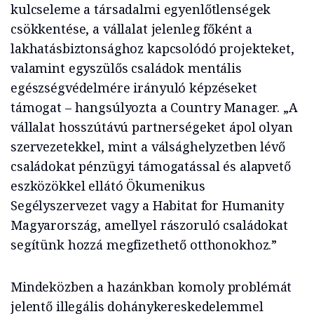
kulcseleme a társadalmi egyenlőtlenségek
csökkentése, a vállalat jelenleg főként a
lakhatásbiztonsághoz kapcsolódó projekteket,
valamint egyszülős családok mentális
egészségvédelmére irányuló képzéseket
támogat – hangsúlyozta a Country Manager. „A
vállalat hosszútávú partnerségeket ápol olyan
szervezetekkel, mint a válsághelyzetben lévő
családokat pénzügyi támogatással és alapvető
eszközökkel ellátó Ökumenikus
Segélyszervezet vagy a Habitat for Humanity
Magyarország, amellyel rászoruló családokat
segítünk hozzá megfizethető otthonokhoz.”
Mindeközben a hazánkban komoly problémát
jelentő illegális dohánykereskedelemmel