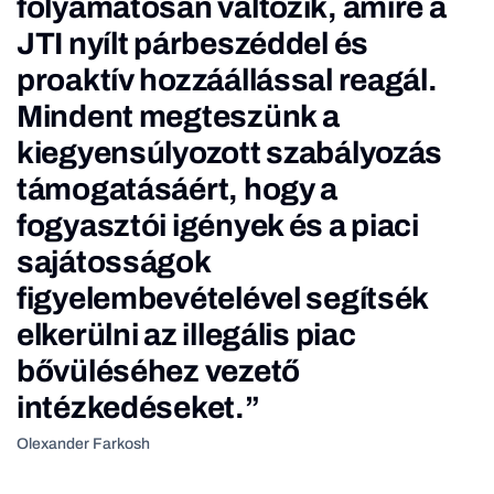
folyamatosan változik, amire a
JTI nyílt párbeszéddel és
proaktív hozzáállással reagál.
Mindent megteszünk a
kiegyensúlyozott szabályozás
támogatásáért, hogy a
fogyasztói igények és a piaci
sajátosságok
figyelembevételével segítsék
elkerülni az illegális piac
bővüléséhez vezető
intézkedéseket.”
Olexander Farkosh