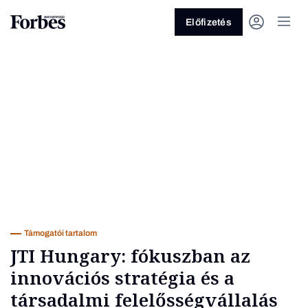
Előfizetés
Vagy fedezze fel a következő
témákat
Üzlet
Pénz
Zöld
Legyél jobb!
Támogatói tartalom
JTI Hungary: fókuszban az
innovációs stratégia és a
társadalmi felelősségvállalás