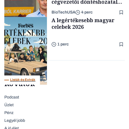
cégvezetői döntéshozatal
mögött
BioTechUSA
4 perc
Családi
A legértékesebb magyar
vállalkozások
celebek 2026
1 perc
Content Lab HUB
Listák és Extrák
Rovatok
Podcast
Üzlet
Pénz
Legyél jobb
A jó élet