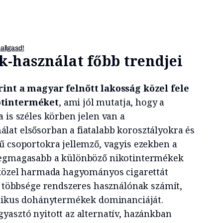
hallgasd!
-használat főbb trendjei
rint a magyar felnőtt lakosság közel fele
otinterméket
, ami jól mutatja, hogy a
 is széles körben jelen van a
at elsősorban a fiatalabb korosztályokra és
ű csoportokra jellemző, vagyis ezekben a
legmagasabb a különböző nikotintermékek
 közel harmada hagyományos cigarettát
ók többsége rendszeres használónak számít,
szikus dohánytermékek dominanciáját.
yasztó nyitott az alternatív, hazánkban