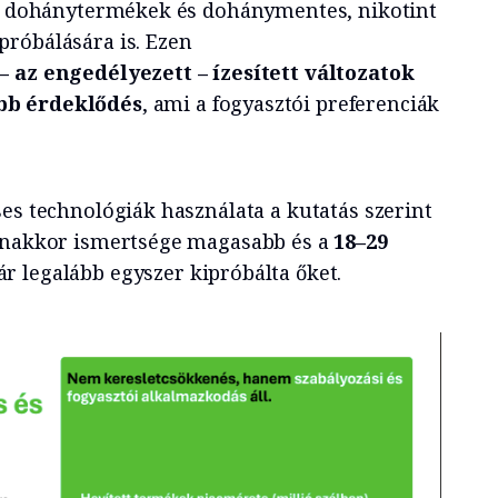
tt dohánytermékek és dohánymentes, nikotint
róbálására is. Ezen
 az engedélyezett – ízesített változatok
bb érdeklődés
, ami a fogyasztói preferenciák
es technológiák használata a kutatás szerint
yanakkor ismertsége magasabb és a
18–29
r legalább egyszer kipróbálta őket.