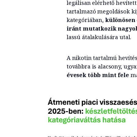
legálisan elérhető hevíte
tartalmazó megoldások kip
kategóriában,
különösen –
iránt mutatkozik nagyo
lassú átalakulására utal.
A nikotin tartalmú hevítés
továbbra is alacsony, ug
évesek több mint fele
má