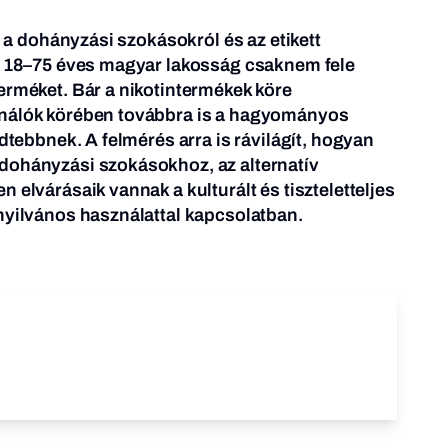
tt a dohányzási szokásokról és az etikett
 a 18–75 éves magyar lakosság csaknem fele
erméket. Bár a nikotintermékek köre
ználók körében továbbra is a hagyományos
edtebbnek. A felmérés arra is rávilágít, hogyan
dohányzási szokásokhoz, az alternatív
 elvárásaik vannak a kulturált és tiszteletteljes
nyilvános használattal kapcsolatban.