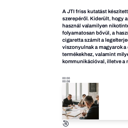
A JTI friss kutatást készíte
szerepéről. Kiderült, hogy
használ valamilyen nikotint
folyamatosan bővül, a has
cigaretta számít a legelterj
viszonyulnak a magyarok a 
termékekhez, valamint milyen
kommunikációval, illetve a 
00:00
00:08