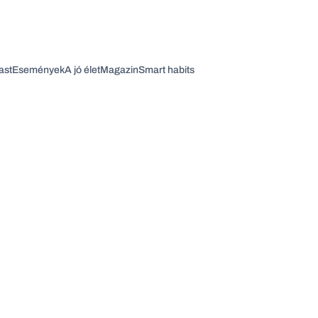
ast
Események
A jó élet
Magazin
Smart habits
Vagy fedezze fel a következő témákat
Üzlet
Pénz
Zöld
Legyél jobb!