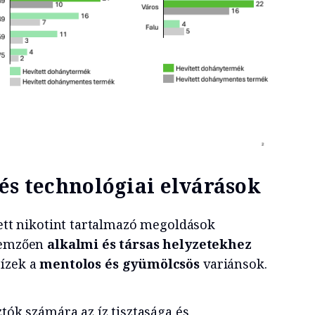
és technológiai elvárások
tett nikotint tartalmazó megoldások
llemzően
alkalmi és társas helyzetekhez
 ízek a
mentolos és gyümölcsös
variánsok.
ztók számára az íz tisztasága és