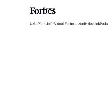
Üzlet
Pénz
Listák
Videók
Forbes-sztori
Hírlevelek
Podc