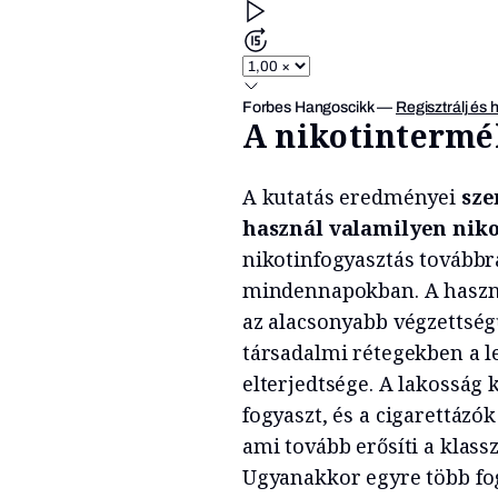
Forbes Hangoscikk
—
Regisztrálj és 
A nikotintermék
A kutatás eredményei
sze
használ valamilyen nik
nikotinfogyasztás továbbra
mindennapokban. A használ
az alacsonyabb végzettség
társadalmi rétegekben a 
elterjedtsége. A lakosság
fogyaszt, és a cigarettáz
ami tovább erősíti a klas
Ugyanakkor egyre több fog