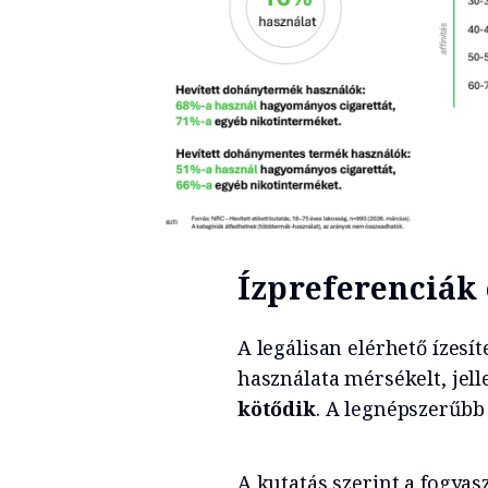
Ízpreferenciák 
A legálisan elérhető ízesí
használata mérsékelt, je
kötődik
. A legnépszerűbb
A kutatás szerint a fogyas