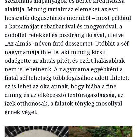
szezonális alapanyagok és Bence kreativitása
alakítja. Mindig tartalmaz elemeket az esti,
hosszabb degusztációs menüből – most például
a kacsamájat rebarbarával és mogyoróval, a
dödöllét retekkel és pisztráng ikrával, illetve
„Az almás” néven futó desszertet. Utóbbit a séf
nagymamája ihlette, aki mindig kicsit
odaégette az almás pitét, és ezért hálásabbak
nem is lehetnénk. A nagymama egyébként a
fiatal séf tehetség több fogásához adott ihletet;
ez is lehet az oka annak, hogy hiába a fine
dining és az elképesztő textúragazdagság, az
ízek otthonosak, a falatok tényleg mosollyal
érnek véget.