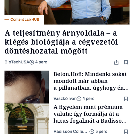
Content Lab HUB
A teljesítmény árnyoldala – a
kiégés biológiája a cégvezetői
döntéshozatal mögött
BioTechUSA
4 perc
Beton.Hofi: Mindenki sokat
mondott már abban
a pillanatban, úgyhogy én
a legsarkosabb
Vaszkó Iván
4 perc
gondolataimat akartam
A figyelem mint prémium
kimondani
valuta: így formálja át a
luxus fogalmát a Radisson
Collection Hotel, Basilica
Radisson Collection Hotel
5 perc