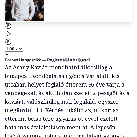
Forbes Hangoscikk
—
Regisztrálj és hallgasd!
Az Arany Kaviár mondhatni állócsillag a
budapesti vendéglátás egén: a Vár alatti kis
utcában helyet foglaló étterem 36 éve várja a
vendégeket, és aki Budán szereti a pezsgőt és a
kaviárt, valószínűleg már legalább egyszer
megfordult itt. Kérdés inkább az, mikor: az
étterem belső tere ugyanis öt évvel ezelőtt
hatalmas átalakuláson ment át. A lépcsőn
lesétálva most jobbra modern látványkonyha