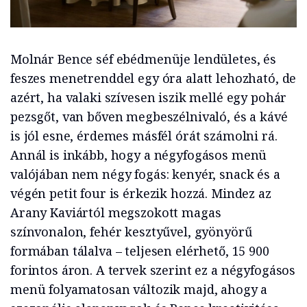
Molnár Bence séf ebédmenüje lendületes, és
feszes menetrenddel egy óra alatt lehozható, de
azért, ha valaki szívesen iszik mellé egy pohár
pezsgőt, van bőven megbeszélnivaló, és a kávé
is jól esne, érdemes másfél órát számolni rá.
Annál is inkább, hogy a négyfogásos menü
valójában nem négy fogás: kenyér, snack és a
végén petit four is érkezik hozzá. Mindez az
Arany Kaviártól megszokott magas
színvonalon, fehér kesztyűvel, gyönyörű
formában tálalva – teljesen elérhető, 15 900
forintos áron. A tervek szerint ez a négyfogásos
menü folyamatosan változik majd, ahogy a