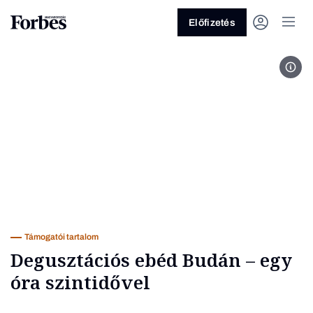
Előfizetés
aran
Vagy fedezze fel a következő
témákat
Üzlet
Pénz
Zöld
Legyél jobb!
Támogatói tartalom
Degusztációs ebéd Budán – egy
óra szintidővel