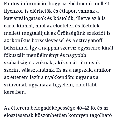
Fontos információ, hogy az ebédmenü mellett
ilyenkor is elérhetők és étlapon vannak a
kaviárválogatások és kóstolók, illetve az à la
carte kínálat, ahol az előételek és főételek
mellett megtaláljuk az Örökségünk szekciót is
az ikonikus borscslevessel és a sztraganoff
bélszínnel. Így a nappali szerviz egyszerre kínál
fókuszált menüélményt és nagyobb
szabadságot azoknak, akik saját ritmusuk
szerint választanának. Ez az a napszak, amikor
az étterem lazít a nyakkendőn: ugyanaz a
színvonal, ugyanaz a figyelem, oldottabb
keretben.
Az étterem befogadóképessége 40–42 fő, és az
elosztásának köszönhetően könnyen tagolható