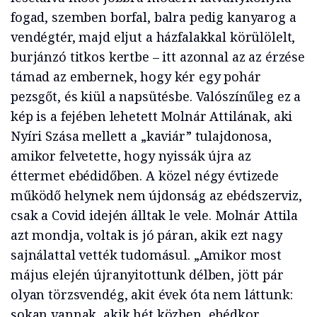
fogad, szemben borfal, balra pedig kanyarog a
vendégtér, majd eljut a házfalakkal körülölelt,
burjánzó titkos kertbe – itt azonnal az az érzése
támad az embernek, hogy kér egy pohár
pezsgőt, és kiül a napsütésbe. Valószínűleg ez a
kép is a fejében lehetett Molnár Attilának, aki
Nyíri Szása mellett a „kaviár” tulajdonosa,
amikor felvetette, hogy nyissák újra az
éttermet ebédidőben. A közel négy évtizede
működő helynek nem újdonság az ebédszerviz,
csak a Covid idején álltak le vele. Molnár Attila
azt mondja, voltak is jó páran, akik ezt nagy
sajnálattal vették tudomásul. „Amikor most
május elején újranyitottunk délben, jött pár
olyan törzsvendég, akit évek óta nem láttunk:
sokan vannak, akik hét közben, ebédkor