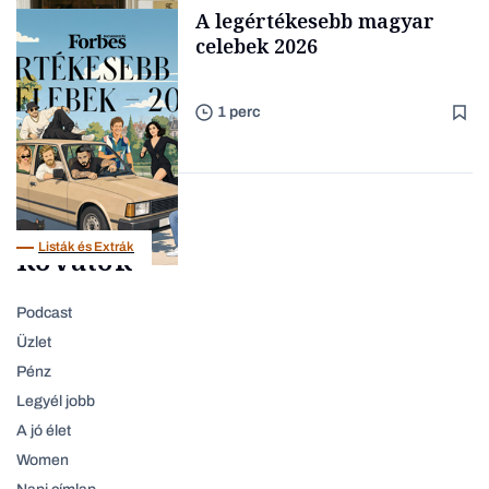
Budapest
Forbes-sztori
A legértékesebb magyar
celebek 2026
1 perc
Támogatói tartalom
Listák és Extrák
Rovatok
Podcast
Üzlet
Pénz
Legyél jobb
A jó élet
Women