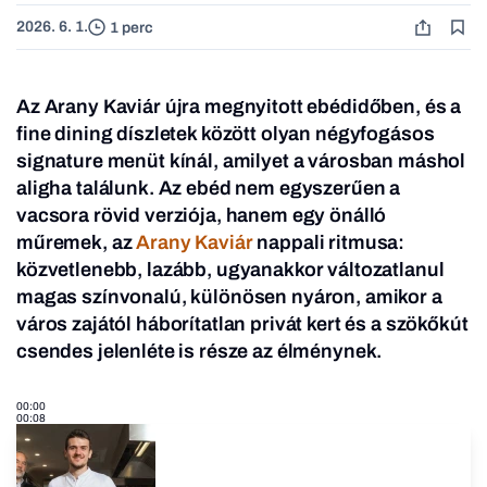
2026. 6. 1.
1 perc
Az Arany Kaviár újra megnyitott ebédidőben, és a
fine dining díszletek között olyan négyfogásos
signature menüt kínál, amilyet a városban máshol
aligha találunk. Az ebéd nem egyszerűen a
vacsora rövid verziója, hanem egy önálló
műremek, az
Arany Kaviár
nappali ritmusa:
közvetlenebb, lazább, ugyanakkor változatlanul
magas színvonalú, különösen nyáron, amikor a
város zajától háborítatlan privát kert és a szökőkút
csendes jelenléte is része az élménynek.
00:00
00:08