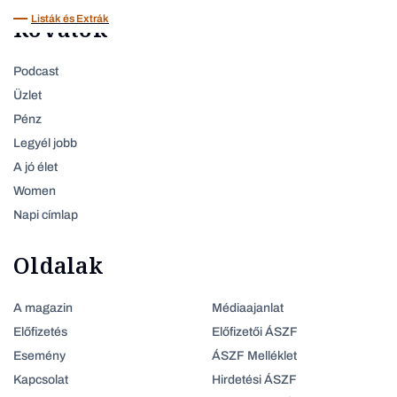
Listák és Extrák
Rovatok
Podcast
Üzlet
Pénz
Legyél jobb
A jó élet
Women
Napi címlap
Oldalak
A magazin
Médiaajanlat
Előfizetés
Előfizetői ÁSZF
Esemény
ÁSZF Melléklet
Kapcsolat
Hirdetési ÁSZF