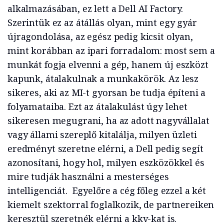
alkalmazásában, ez lett a Dell AI Factory.
Szerintük ez az átállás olyan, mint egy gyár
újragondolása, az egész pedig kicsit olyan,
mint korábban az ipari forradalom: most sem a
munkát fogja elvenni a gép, hanem új eszközt
kapunk, átalakulnak a munkakörök. Az lesz
sikeres, aki az MI-t gyorsan be tudja építeni a
folyamataiba. Ezt az átalakulást úgy lehet
sikeresen megugrani, ha az adott nagyvállalat
vagy állami szereplő kitalálja, milyen üzleti
eredményt szeretne elérni, a Dell pedig segít
azonosítani, hogy hol, milyen eszközökkel és
mire tudják használni a mesterséges
intelligenciát. Egyelőre a cég főleg ezzel a két
kiemelt szektorral foglalkozik, de partnereiken
keresztül szeretnék elérni a kkv-kat is.