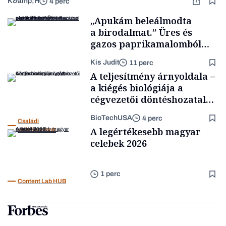
K&amp;H
4 perc
„Apukám beleálmodta
a birodalmat.” Üres és
gazos paprikamalomból
lett az igazi családi
Kis Judit
11 perc
fűszersztori
A teljesítmény árnyoldala –
a kiégés biológiája a
cégvezetői döntéshozatal
mögött
BioTechUSA
4 perc
Családi
A legértékesebb magyar
vállalkozások
celebek 2026
1 perc
Content Lab HUB