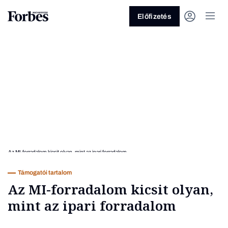
Előfizetés
Vagy fedezze fel a következő
témákat
Üzlet
Pénz
Zöld
Legyél jobb!
Támogatói tartalom
Az MI-forradalom kicsit olyan,
mint az ipari forradalom