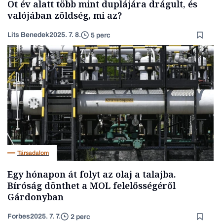
Öt év alatt több mint duplájára drágult, és
valójában zöldség, mi az?
Lits Benedek
2025. 7. 8.
5 perc
Társadalom
Egy hónapon át folyt az olaj a talajba.
Bíróság dönthet a MOL felelősségéről
Gárdonyban
Forbes
2025. 7. 7.
2 perc