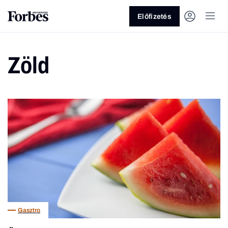
Előfizetés
Zöld
Vagy fedezze fel a következő
témákat
Üzlet
Pénz
Zöld
Legyél jobb!
Gasztro