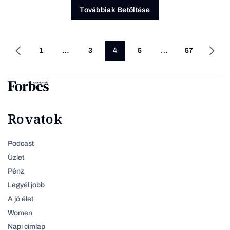
Továbbiak Betöltése
1
…
3
4
5
…
57
Rovatok
Podcast
Üzlet
Pénz
Legyél jobb
A jó élet
Women
Napi címlap