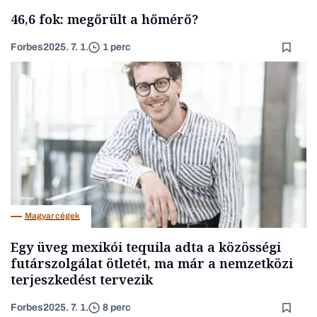
46,6 fok: megőrült a hőmérő?
Forbes
2025. 7. 1.
1 perc
Magyar cégek
Egy üveg mexikói tequila adta a közösségi
futárszolgálat ötletét, ma már a nemzetközi
terjeszkedést tervezik
Forbes
2025. 7. 1.
8 perc