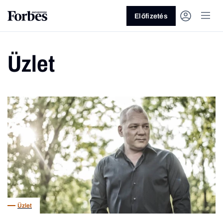
Előfizetés
Üzlet
Vagy fedezze fel a következő
témákat
Üzlet
Pénz
Zöld
Legyél jobb!
Üzlet