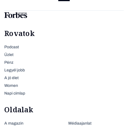
Rovatok
Podcast
Üzlet
Pénz
Legyél jobb
A jó élet
Women
Napi címlap
Oldalak
A magazin
Médiaajanlat