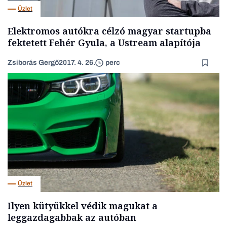
Üzlet
Elektromos autókra célzó magyar startupba
fektetett Fehér Gyula, a Ustream alapítója
Zsiborás Gergő
2017. 4. 26.
perc
Üzlet
Ilyen kütyükkel védik magukat a
leggazdagabbak az autóban