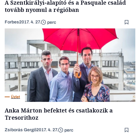
A Szentkirályi-alapító és a Pasquale család
tovább nyomul a régióban
Forbes
2017. 4. 27.
perc
Üzlet
Anka Márton befektet és csatlakozik a
Tresorithoz
Zsiborás Gergő
2017. 4. 27.
perc