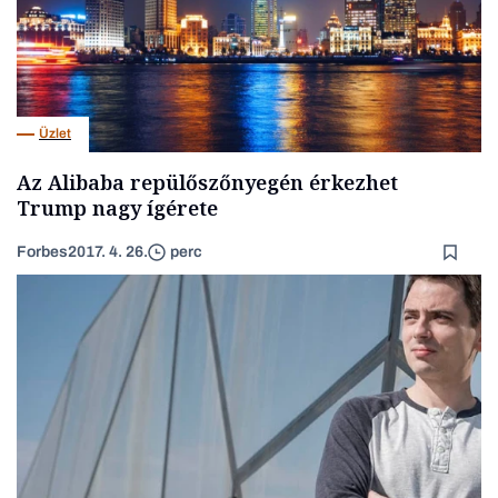
Üzlet
Az Alibaba repülőszőnyegén érkezhet
Trump nagy ígérete
Forbes
2017. 4. 26.
perc