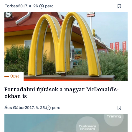
Forbes
2017. 4. 26.
perc
Üzlet
Forradalmi újítások a magyar McDonald’s-
okban is
Ács Gábor
2017. 4. 25.
perc