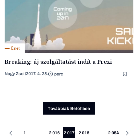
Üzlet
Breaking: új szolgáltatást indít a Prezi
Nagy Zsolt
2017. 4. 25.
perc
Továbbiak Betöltése
1
…
2 016
2 017
2 018
…
2 054