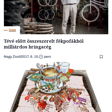
Üzlet
Tévé előtt összeszerelt fékpofákból
milliárdos bringacég
Nagy Zsolt
2017. 6. 10.
perc