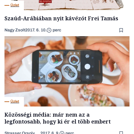
Üzlet
Szaúd-Arábiában nyit kávézót Frei Tamás
Nagy Zsolt
2017. 6. 10.
perc
Üzlet
Közösségi média: már nem az a
legfontosabb, hogy ki ér el több embert
Strasser Orsolya, vendégszerző
2017. 6. 9.
perc