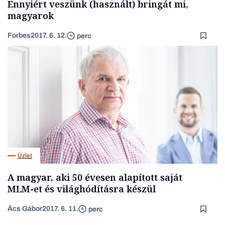
Ennyiért veszünk (használt) bringát mi,
magyarok
Forbes
2017. 6. 12.
perc
Üzlet
A magyar, aki 50 évesen alapított saját
MLM-et és világhódításra készül
Ács Gábor
2017. 6. 11.
perc