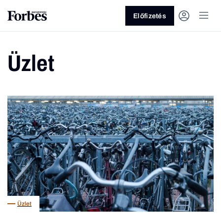
Előfizetés
Üzlet
Vagy fedezze fel a következő
témákat
Üzlet
Pénz
Zöld
Legyél jobb!
Üzlet