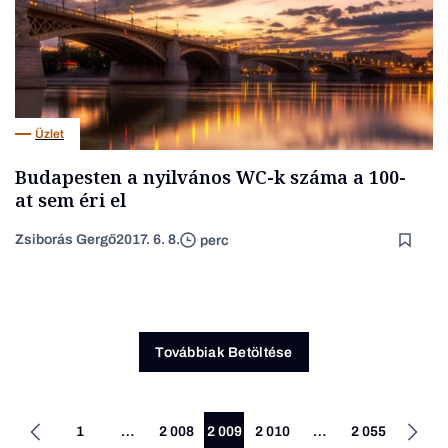
Üzlet
Budapesten a nyilvános WC-k száma a 100-
at sem éri el
Zsiborás Gergő
2017. 6. 8.
perc
Továbbiak Betöltése
1
…
2 008
2 009
2 010
…
2 055