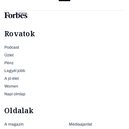
Rovatok
Podcast
Üzlet
Pénz
Legyél jobb
A jó élet
Women
Napi címlap
Oldalak
A magazin
Médiaajanlat