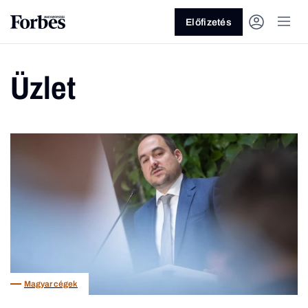
Előfizetés
Üzlet
Vagy fedezze fel a következő
témákat
Üzlet
Pénz
Zöld
Legyél jobb!
Magyar cégek