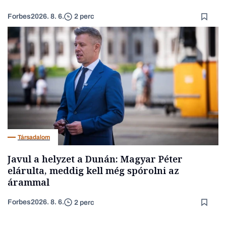
Forbes
2026. 8. 6.
2 perc
Társadalom
Javul a helyzet a Dunán: Magyar Péter
elárulta, meddig kell még spórolni az
árammal
Forbes
2026. 8. 6.
2 perc