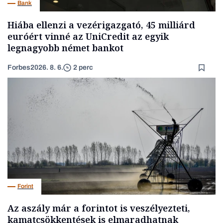
Bank
Hiába ellenzi a vezérigazgató, 45 milliárd
euróért vinné az UniCredit az egyik
legnagyobb német bankot
Forbes
2026. 8. 6.
2 perc
Forint
Az aszály már a forintot is veszélyezteti,
kamatcsökkentések is elmaradhatnak