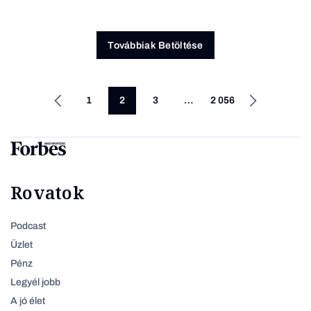
Továbbiak Betöltése
1
2
3
…
2 056
Rovatok
Podcast
Üzlet
Pénz
Legyél jobb
A jó élet