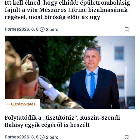
Itt kell élned, hogy elhidd: épületrombolásig
fajult a vita Mészáros Lőrinc bizalmasának
cégével, most bíróság előtt az ügy
Forbes
2026. 8. 6.
2 perc
Elszámoltatás
Folytatódik a „tisztítótűz”, Ruszin-Szendi
Balásy egyik cégéről is beszélt
Forbes
2026. 8. 6.
2 perc