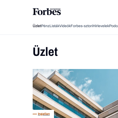
Üzlet
Pénz
Listák
Videók
Forbes-sztori
Hírlevelek
Podc
Üzlet
Ingatlan