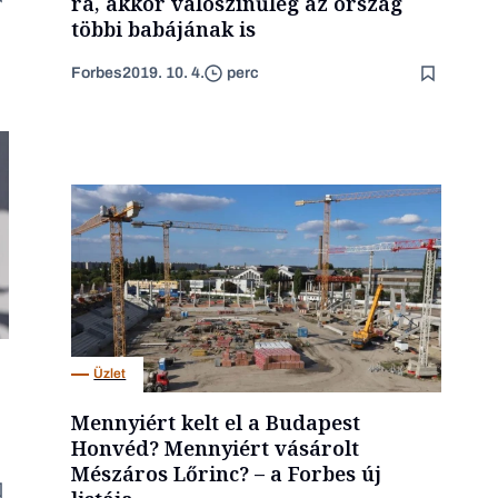
rá, akkor valószínűleg az ország
többi babájának is
Forbes
2019. 10. 4.
perc
Üzlet
Mennyiért kelt el a Budapest
Honvéd? Mennyiért vásárolt
Mészáros Lőrinc? – a Forbes új