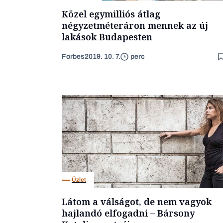
Közel egymilliós átlag
négyzetméteráron mennek az új
lakások Budapesten
Forbes
2019. 10. 7.
perc
Üzlet
Látom a válságot, de nem vagyok
hajlandó elfogadni – Bársony