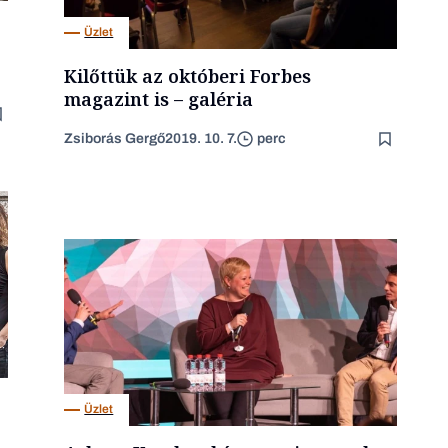
Üzlet
Kilőttük az októberi Forbes
magazint is – galéria
Zsiborás Gergő
2019. 10. 7.
perc
Üzlet