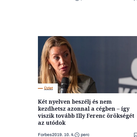
Üzlet
Két nyelven beszélj és nem
kezdhetsz azonnal a cégben – így
viszik tovább Illy Ferenc örökségét
az utódok
Forbes
2019. 10. 4.
perc