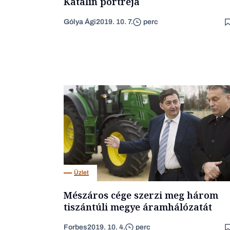
Katalin portréja
Gólya Ági
2019. 10. 7.
perc
Üzlet
Mészáros cége szerzi meg három
tiszántúli megye áramhálózatát
Forbes
2019. 10. 4.
perc