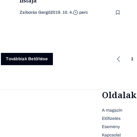
listája
Zsiborás Gergő
2019. 10. 4.
perc
1
Továbbiak Betöltése
Oldalak
A magazin
Előfizetés
Esemény
Kapcsolat