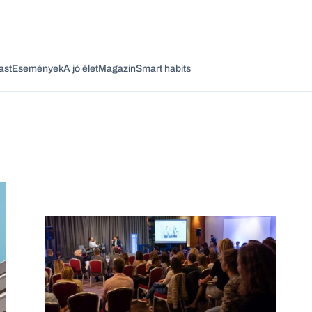
ast
Események
A jó élet
Magazin
Smart habits
Vagy fedezze fel a következő témákat
Üzlet
Pénz
Zöld
Legyél jobb!