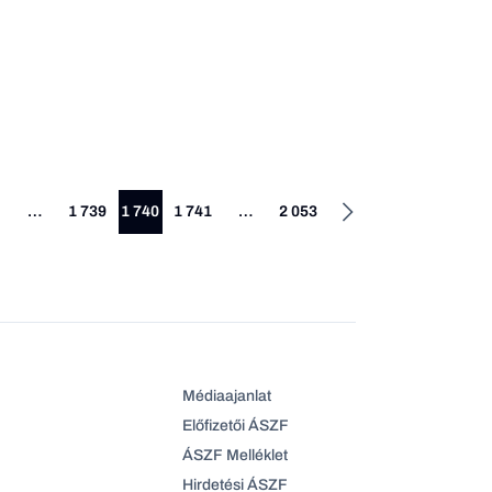
…
1 739
1 740
1 741
…
2 053
Médiaajanlat
Előfizetői ÁSZF
ÁSZF Melléklet
Hirdetési ÁSZF